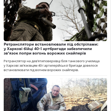
Ретранслятори встановлювали під обстрілами:
у Харкові бійці 40-ї артбригади забезпечили
зв’язок попри вогонь ворожих снайперів
Ретранслятор на дев’ятиповерхівці біля танкового училища
у Харкові зв’язківцям 40-ї артилерійської бригади довелося
встановлювати під вогнем ворожих снайперів.