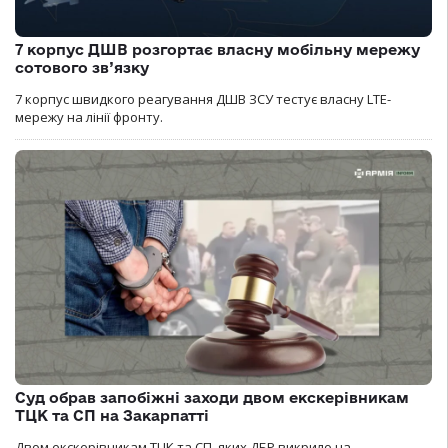
7 корпус ДШВ розгортає власну мобільну мережу
сотового зв’язку
7 корпус швидкого реагування ДШВ ЗСУ тестує власну LTE-
мережу на лінії фронту.
Суд обрав запобіжні заходи двом екскерівникам
ТЦК та СП на Закарпатті
Двом екскерівникам ТЦК та СП, яких ДБР викрило на