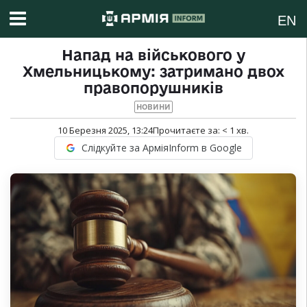
EN
Напад на військового у
Хмельницькому: затримано двох
правопорушників
НОВИНИ
10 Березня 2025, 13:24
Прочитаєте за:
< 1
хв.
Слідкуйте за АрміяInform в Google