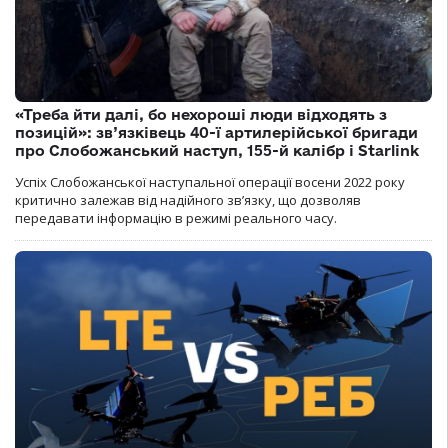
«Треба йти далі, бо нехороші люди відходять з
позицій»: зв’язківець 40-ї артилерійської бригади
про Слобожанський наступ, 155-й калібр і Starlink
Успіх Слобожанської наступальної операції восени 2022 року
критично залежав від надійного зв’язку, що дозволяв
передавати інформацію в режимі реального часу.