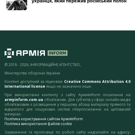
українця, який пережив російський полон
© 2018 - 2026, ІНФОРМАЦІЙНЕ АГЕНТСТВО,
Міністерство оборони України
Контент доступний за ліцензією
Creative Commons Attribution 4.0
International license
якщо не зазначено інше.
При використанні контенту з сайту АрміяInform посилання на
armyinform.com.ua
обов’язкове. Для суб’єктів у сфері онлайн-медіа
обов’язковим є розміщення у першому абзаці матеріалу прямого та
відкритого для пошукових систем гіперпосилання на цитований
матеріал.
Політика користування сайтом АрміяInform
Політика використання файлів cookie
Зауваження та пропозиції по роботі сайту надсилайте на адресу: