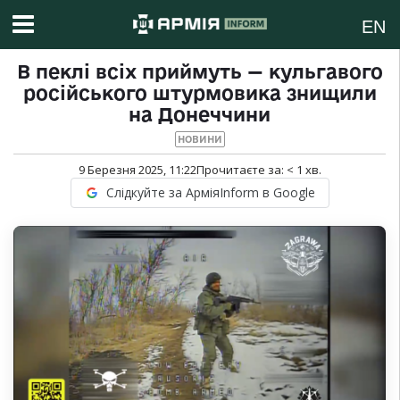
EN
В пеклі всіх приймуть — кульгавого
російського штурмовика знищили
на Донеччини
НОВИНИ
9 Березня 2025, 11:22
Прочитаєте за:
< 1
хв.
Слідкуйте за АрміяInform в Google