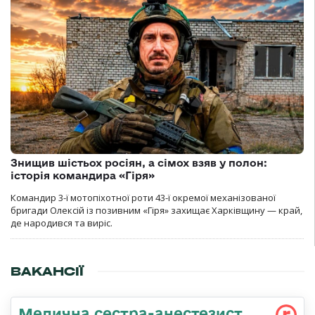
Знищив шістьох росіян, а сімох взяв у полон:
історія командира «Гіря»
Командир 3-ї мотопіхотної роти 43-ї окремої механізованої
бригади Олексій із позивним «Гіря» захищає Харківщину — край,
де народився та виріс.
ВАКАНСІЇ
Медична сестpа-анестезист,