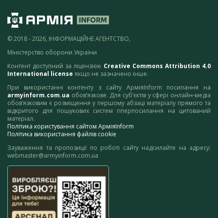
© 2018 - 2026, ІНФОРМАЦІЙНЕ АГЕНТСТВО,
Міністерство оборони України
Контент доступний за ліцензією
Creative Commons Attribution 4.0
International license
якщо не зазначено інше.
При використанні контенту з сайту АрміяInform посилання на
armyinform.com.ua
обов’язкове. Для суб’єктів у сфері онлайн-медіа
обов’язковим є розміщення у першому абзаці матеріалу прямого та
відкритого для пошукових систем гіперпосилання на цитований
матеріал.
Політика користування сайтом АрміяInform
Політика використання файлів cookie
Зауваження та пропозиції по роботі сайту надсилайте на адресу:
webmaster@armyinform.com.ua