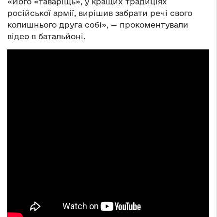
«Його «таваріщь», у кращих традиціях
російської армії, вирішив забрати речі свого
колишнього друга собі», — прокоментували
відео в батальйоні.