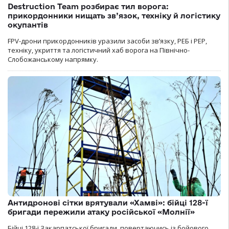
Destruction Team розбирає тил ворога:
прикордонники нищать зв’язок, техніку й логістику
окупантів
FPV-дрони прикордонників уразили засоби зв’язку, РЕБ і РЕР,
техніку, укриття та логістичний хаб ворога на Північно-
Слобожанському напрямку.
Антидронові сітки врятували «Хамві»: бійці 128-ї
бригади пережили атаку російської «Молнії»
Бійці 128-ї Закарпатської бригади, повертаючись із бойового