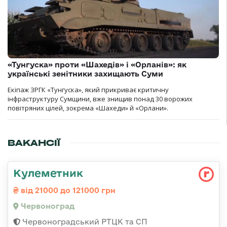
«Тунгуска» проти «Шахедів» і «Орланів»: як
українські зенітники захищають Суми
Екіпаж ЗРГК «Тунгуска», який прикриває критичну
інфраструктуру Сумщини, вже знищив понад 30 ворожих
повітряних цілей, зокрема «Шахеди» й «Орлани».
ВАКАНСІЇ
Кулеметник
від 21000 до 121000 грн
Червоноград
Червоноградський РТЦК та СП