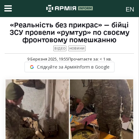
EN
«Реальність без прикрас» — бійці
ЗСУ провели «румтур» по своєму
фронтовому помешканню
ВІДЕО
НОВИНИ
9 Березня 2025, 19:55
Прочитаєте за:
< 1
хв.
Слідкуйте за АрміяInform в Google