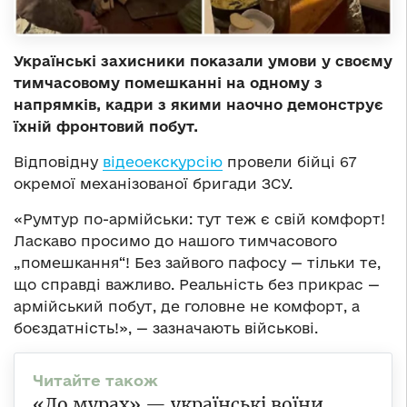
Українські захисники показали умови у своєму
тимчасовому помешканні на одному з
напрямків, кадри з якими наочно демонструє
їхній фронтовий побут.
Відповідну
відеоекскурсію
провели бійці 67
окремої механізованої бригади ЗСУ.
«Румтур по-армійськи: тут теж є свій комфорт!
Ласкаво просимо до нашого тимчасового
„помешкання“! Без зайвого пафосу — тільки те,
що справді важливо. Реальність без прикрас —
армійський побут, де головне не комфорт, а
боєздатність!», — зазначають військові.
«До мурах» — українські воїни