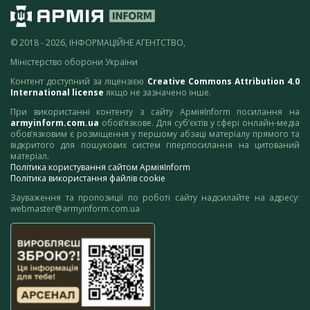
© 2018 - 2026, ІНФОРМАЦІЙНЕ АГЕНТСТВО,
Міністерство оборони України
Контент доступний за ліцензією
Creative Commons Attribution 4.0
International license
якщо не зазначено інше.
При використанні контенту з сайту АрміяInform посилання на
armyinform.com.ua
обов’язкове. Для суб’єктів у сфері онлайн-медіа
обов’язковим є розміщення у першому абзаці матеріалу прямого та
відкритого для пошукових систем гіперпосилання на цитований
матеріал.
Політика користування сайтом АрміяInform
Політика використання файлів cookie
Зауваження та пропозиції по роботі сайту надсилайте на адресу:
webmaster@armyinform.com.ua