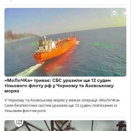
«МоЛоЧКа» триває: СБС уразили ще 12 суден
тіньового флоту рф у Чорному та Азовському
морях
У Чорному та Азовському морях у межах операції «МоЛоЧКа»
Сили безпілотних систем уразили ще 12 суден, пов’язаних із
тіньовим флотом росії.