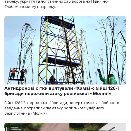
техніку, укриття та логістичний хаб ворога на Північно-
Слобожанському напрямку.
Антидронові сітки врятували «Хамві»: бійці 128-ї
бригади пережили атаку російської «Молнії»
Бійці 128-ї Закарпатської бригади, повертаючись із бойового
завдання, потрапили під атаку російського ударного
безпілотника «Молнія».