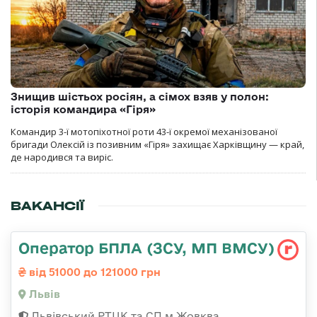
Знищив шістьох росіян, а сімох взяв у полон:
історія командира «Гіря»
Командир 3-ї мотопіхотної роти 43-ї окремої механізованої
бригади Олексій із позивним «Гіря» захищає Харківщину — край,
де народився та виріс.
ВАКАНСІЇ
Оператор БПЛА (ЗСУ, МП ВМСУ)
від 51000 до 121000 грн
Львів
Львівський РТЦК та СП м.Жовква