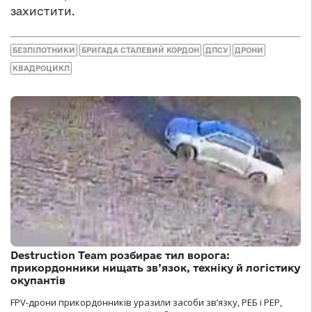
захистити.
БЕЗПІЛОТНИКИ
БРИГАДА СТАЛЕВИЙ КОРДОН
ДПСУ
ДРОНИ
КВАДРОЦИКЛ
Destruction Team розбирає тил ворога:
прикордонники нищать зв’язок, техніку й логістику
окупантів
FPV-дрони прикордонників уразили засоби зв’язку, РЕБ і РЕР,