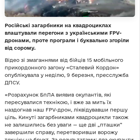
Російські загарбники на квадроциклах
влаштували перегони з українськими FPV-
дронами, проте програли і буквально згоріли
від сорому.
Відео зі змаганнями від бійців 15 мобільного
прикордонного загону «Сталевий Кордон»
опублікувала у неділю, 9 березня, пресслужба
ДПСУ.
«Розрахунок БпЛА виявив окупантів, які
пересувалися технікою, і вже за мить їх
наздогнав наш FPV-дрон, ліквідувавши першу
ціль. Кинуті загарбниками квадроцикли також
не залишились без уваги — ще дві „пташки“
завершили справу, перетворивши ворожу
техніку на брухт. За результатами: два окупанти