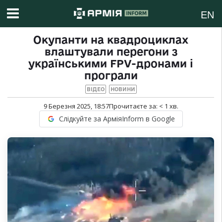
EN
Окупанти на квадроциклах
влаштували перегони з
українськими FPV-дронами і
програли
ВІДЕО
НОВИНИ
9 Березня 2025, 18:57
Прочитаєте за:
< 1
хв.
Слідкуйте за АрміяInform в Google