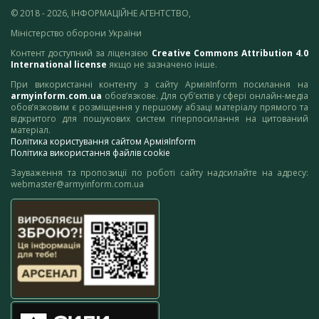
© 2018 - 2026, ІНФОРМАЦІЙНЕ АГЕНТСТВО,
Міністерство оборони України
Контент доступний за ліцензією
Creative Commons Attribution 4.0
International license
якщо не зазначено інше.
При використанні контенту з сайту АрміяInform посилання на
armyinform.com.ua
обов’язкове. Для суб’єктів у сфері онлайн-медіа
обов’язковим є розміщення у першому абзаці матеріалу прямого та
відкритого для пошукових систем гіперпосилання на цитований
матеріал.
Політика користування сайтом АрміяInform
Політика використання файлів cookie
Зауваження та пропозиції по роботі сайту надсилайте на адресу:
webmaster@armyinform.com.ua