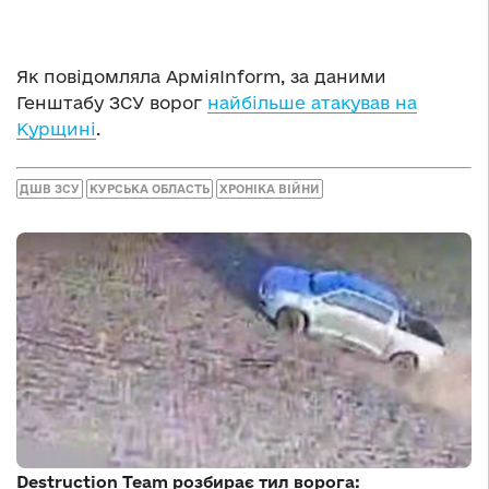
Як повідомляла АрміяInform, за даними
Генштабу ЗСУ ворог
найбільше атакував на
Курщині
.
ДШВ ЗСУ
КУРСЬКА ОБЛАСТЬ
ХРОНІКА ВІЙНИ
Destruction Team розбирає тил ворога: