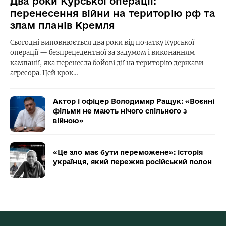
Два роки Курської операції:
перенесення війни на територію рф та
злам планів Кремля
Сьогодні виповнюється два роки від початку Курської
операції — безпрецедентної за задумом і виконанням
кампанії, яка перенесла бойові дії на територію держави-
агресора. Цей крок…
Актор і офіцер Володимир Ращук: «Воєнні
фільми не мають нічого спільного з
війною»
«Це зло має бути переможене»: історія
українця, який пережив російський полон