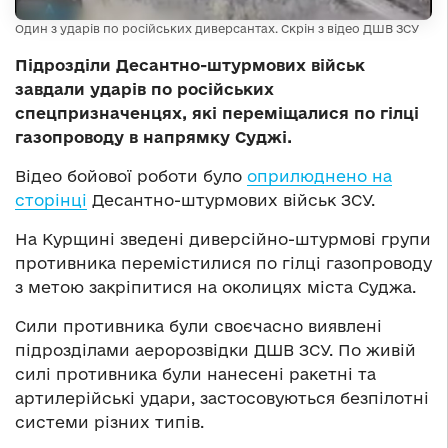
Один з ударів по російських диверсантах. Скрін з відео ДШВ ЗСУ
Підрозділи Десантно-штурмових військ
завдали ударів по російських
спецпризначенцях, які переміщалися по гілці
газопроводу в напрямку Суджі.
Відео бойової роботи було
оприлюднено на
сторінці
Десантно-штурмових військ ЗСУ.
На Курщині зведені диверсійно-штурмові групи
противника перемістилися по гілці газопроводу
з метою закріпитися на околицях міста Суджа.
Сили противника були своєчасно виявлені
підрозділами аеророзвідки ДШВ ЗСУ. По живій
силі противника були нанесені ракетні та
артилерійські удари, застосовуються безпілотні
системи різних типів.