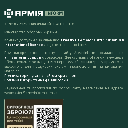
© 2018 - 2026, ІНФОРМАЦІЙНЕ АГЕНТСТВО,
Міністерство оборони України
Контент доступний за ліцензією
Creative Commons Attribution 4.0
International license
якщо не зазначено інше.
При використанні контенту з сайту АрміяInform посилання на
armyinform.com.ua
обов’язкове. Для суб’єктів у сфері онлайн-медіа
обов’язковим є розміщення у першому абзаці матеріалу прямого та
відкритого для пошукових систем гіперпосилання на цитований
матеріал.
Політика користування сайтом АрміяInform
Політика використання файлів cookie
Зауваження та пропозиції по роботі сайту надсилайте на адресу:
webmaster@armyinform.com.ua