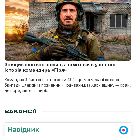
Знищив шістьох росіян, а сімох взяв у полон:
історія командира «Гіря»
Командир 3-ї мотопіхотної роти 43-ї окремої механізованої
бригади Олексій із позивним «Гіря» захищає Харківщину — край,
де народився та виріс.
ВАКАНСІЇ
Навідник