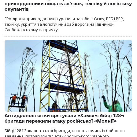
прикордонники нищать зв’язок, техніку й логістику
окупантів
FPV-дрони прикордонників уразили засоби зв’язку, РЕБ і РЕР,
техніку, укриття та логістичний хаб ворога на Північно-
Слобожанському напрямку.
Антидронові сітки врятували «Хамві»: бійці 128-ї
бригади пережили атаку російської «Молнії»
Бійці 128-ї Закарпатської бригади, повертаючись із бойового
завдання, потрапили під атаку російського ударного