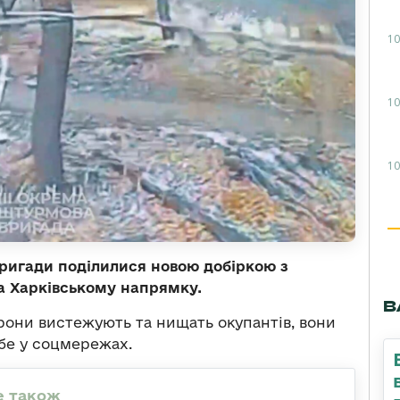
10
10
10
ригади поділилися новою добіркою з
на Харківському напрямку.
В
 дрони вистежують та нищать окупантів, вони
ебе у соцмережах.