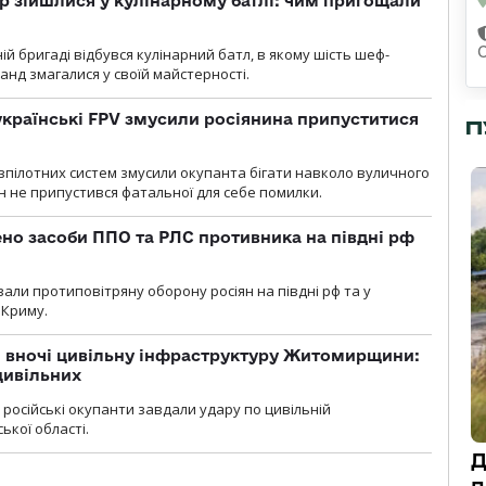
 зійшлися у кулінарному батлі: чим пригощали
ій бригаді відбувся кулінарний батл, в якому шість шеф-
манд змагалися у своїй майстерності.
 українські FPV змусили росіянина припуститися
П
зпілотних систем змусили окупанта бігати навколо вуличного
ин не припустився фатальної для себе помилки.
но засоби ППО та РЛС противника на півдні рф
вали протиповітряну оборону росіян на півдні рф та у
 Криму.
и вночі цивільну інфраструктуру Житомирщини:
цивільних
я, російські окупанти завдали удару по цивільній
ької області.
Д