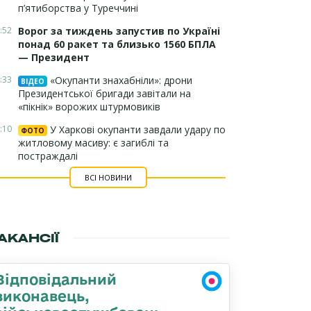
п’ятиборства у Туреччині
:52
Ворог за тиждень запустив по Україні
понад 60 ракет та близько 1560 БПЛА
— Президент
:33
«Окупанти знахабніли»: дрони
ВІДЕО
Президентської бригади завітали на
«пікнік» ворожих штурмовиків
:10
У Харкові окупанти завдали удару по
ФОТО
житловому масиву: є загиблі та
постраждалі
ВСІ НОВИНИ
АКАНСІЇ
Відповідальний
виконавець,