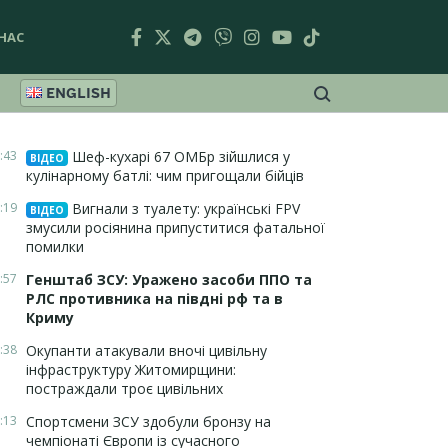
НАС
ENGLISH
:43
Шеф-кухарі 67 ОМБр зійшлися у
ВІДЕО
кулінарному батлі: чим пригощали бійців
:19
Вигнали з туалету: українські FPV
ВІДЕО
змусили росіянина припуститися фатальної
помилки
:57
Генштаб ЗСУ: Уражено засоби ППО та
РЛС противника на півдні рф та в
Криму
:38
Окупанти атакували вночі цивільну
інфраструктуру Житомирщини:
постраждали троє цивільних
:13
Спортсмени ЗСУ здобули бронзу на
чемпіонаті Європи із сучасного