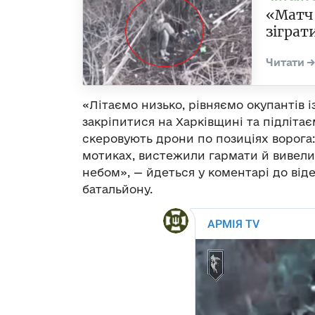
«Матч 
зіграт
«Літаємо низько, рівняємо окупантів 
закріпитися на Харківщині та підліта
скеровують дрони по позиціях ворога:
мотиках, вистежили гармати й вивели
небом», — йдеться у коментарі до віде
батальйону.