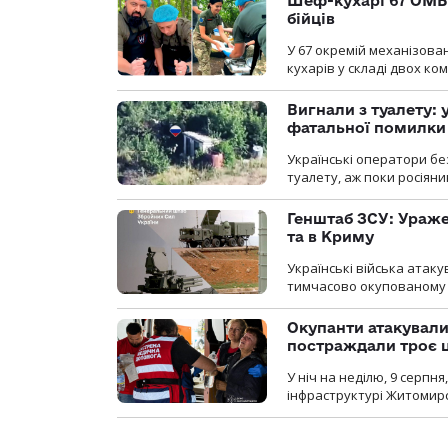
Шеф-кухарі 67 ОМБр
бійців
У 67 окремій механізован
кухарів у складі двох ко
Вигнали з туалету:
фатальної помилки
Українські оператори бе
туалету, аж поки росіян
Генштаб ЗСУ: Ураже
та в Криму
Українські війська атаку
тимчасово окупованому
Окупанти атакувал
постраждали троє 
У ніч на неділю, 9 серпн
інфраструктурі Житомирс