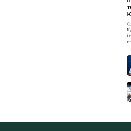
п
т
К
С
К
і 
н