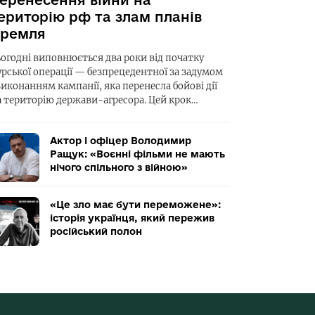
еренесення війни на
ериторію рф та злам планів
ремля
ьогодні виповнюється два роки від початку
урської операції — безпрецедентної за задумом
виконанням кампанії, яка перенесла бойові дії
а територію держави-агресора. Цей крок…
Актор і офіцер Володимир
Ращук: «Воєнні фільми не мають
нічого спільного з війною»
«Це зло має бути переможене»:
історія українця, який пережив
російський полон