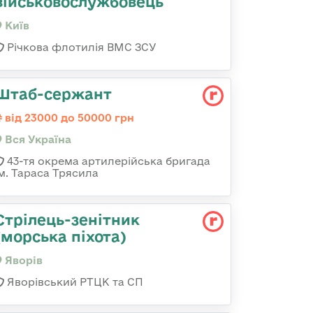
військовослужбовець
Київ
Річкова флотилія ВМС ЗСУ
Штаб-сержант
від 23000 до 50000 грн
Вся Україна
43-тя окрема артилерійська бригада
ім. Тараса Трясила
Стрілець-зенітник
(морська піхота)
Яворів
Яворівський РТЦК та СП