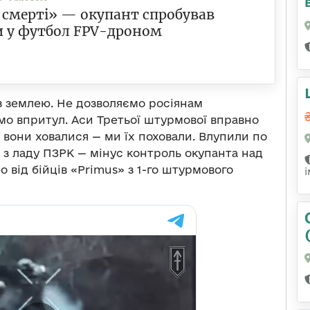
смерті» — окупант спробував
и у футбол FPV-дроном
із землею. Не дозволяємо росіянам
ємо впритул. Аси Третьої штурмової вправно
 вони ховалися — ми їх поховали. Влупили по
 з ладу ПЗРК — мінус контроль окупанта над
о від бійців «Primus» з 1-го штурмового