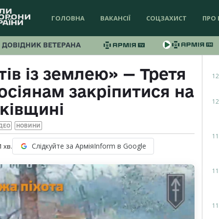
ГОЛОВНА
ВАКАНСІЇ
СОЦЗАХИСТ
ПРО 
ДОВІДНИК ВЕТЕРАНА
ів із землею» — Третя
12
осіянам закріпитися на
12
ківщині
ДЕО
НОВИНИ
11
Слідкуйте за АрміяInform в Google
1
хв.
11
11