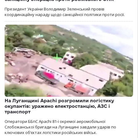
Президент України Володимир Зеленський провів
координаційну нараду щодо санкційної політики проти росії.
На Луганщині Apachi розгромили логістику
окупантів: уражено електростанцію, АЗС і
транспорт
Оператори ББпС Apachi 81-ї окремої аеромобільної
Слобожанської бригади на Луганщині завдали ударів по
ключових об’єктах логістики російських військ.