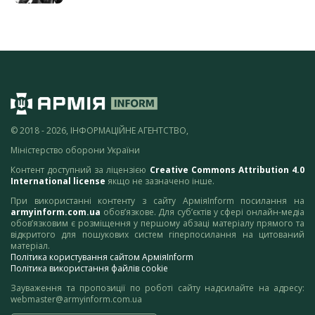
© 2018 - 2026, ІНФОРМАЦІЙНЕ АГЕНТСТВО,
Міністерство оборони України
Контент доступний за ліцензією
Creative Commons Attribution 4.0
International license
якщо не зазначено інше.
При використанні контенту з сайту АрміяInform посилання на
armyinform.com.ua
обов’язкове. Для суб’єктів у сфері онлайн-медіа
обов’язковим є розміщення у першому абзаці матеріалу прямого та
відкритого для пошукових систем гіперпосилання на цитований
матеріал.
Політика користування сайтом АрміяInform
Політика використання файлів cookie
Зауваження та пропозиції по роботі сайту надсилайте на адресу:
webmaster@armyinform.com.ua