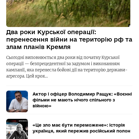
Два роки Курської операції:
перенесення війни на територію рф та
злам планів Кремля
Сьогодні виповнюється два роки від початку Курської
операції — безпрецедентної за задумом і виконанням
кампанії, яка перенесла бойові дії на територію держави-
агресора. Цей крок…
Актор і офіцер Володимир Ращук: «Воєнні
фільми не мають нічого спільного з
війною»
«Це зло має бути переможене»: історія
українця, який пережив російський полон