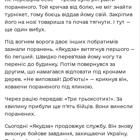
пораненого. Той кричав від болю, не міг знайти
турнікет, тому боєць віддав йому свій. Закріпив
його на нозі товариша та почав тягнути. І тут —
ще один вибух.
Під вогнем ворога двоє інших побратимів
зазнали поранень. «Якудза» витягнув першого —
бо легший. Швидко перев’язав йому ногу та
переніс до будинку. Потім повернувся за
другим, що намагався відповзти під кронами
дерев. «Не виповзай! Доб’ють!» — крикнув він,
ховаючи пораненого під ялиною.
Через рацію передав: «Три трьохсотих!». За
хвилину прибули ще п’ять бійців. Вони винесли
поранених.
Сьогодні «Якудза» продовжує службу. Він знову
виконує бойове завдання, захищаючи Україну.