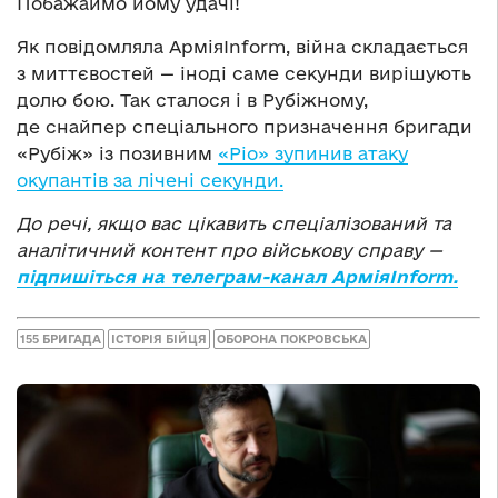
Побажаймо йому удачі!
Як повідомляла АрміяInform, війна складається
з миттєвостей — іноді саме секунди вирішують
долю бою. Так сталося і в Рубіжному,
де снайпер спеціального призначення бригади
«Рубіж» із позивним
«Ріо» зупинив атаку
окупантів за лічені секунди.
До речі, якщо вас цікавить спеціалізований та
аналітичний контент про військову справу —
підпишіться на телеграм-канал АрміяInform.
155 БРИГАДА
ІСТОРІЯ БІЙЦЯ
ОБОРОНА ПОКРОВСЬКА