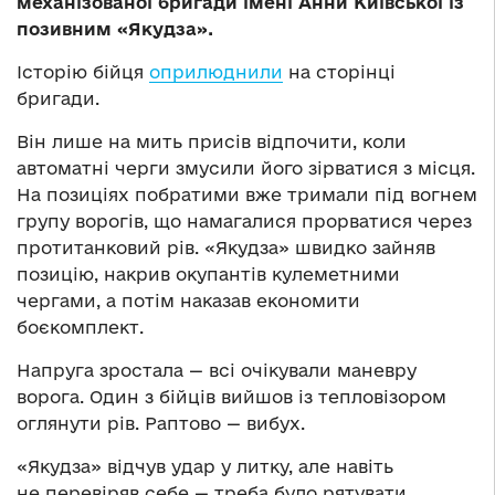
механізованої бригади імені Анни Київської із
позивним «Якудза».
Історію бійця
оприлюднили
на сторінці
бригади.
Він лише на мить присів відпочити, коли
автоматні черги змусили його зірватися з місця.
На позиціях побратими вже тримали під вогнем
групу ворогів, що намагалися прорватися через
протитанковий рів. «Якудза» швидко зайняв
позицію, накрив окупантів кулеметними
чергами, а потім наказав економити
боєкомплект.
Напруга зростала — всі очікували маневру
ворога. Один з бійців вийшов із тепловізором
оглянути рів. Раптово — вибух.
«Якудза» відчув удар у литку, але навіть
не перевіряв себе — треба було рятувати