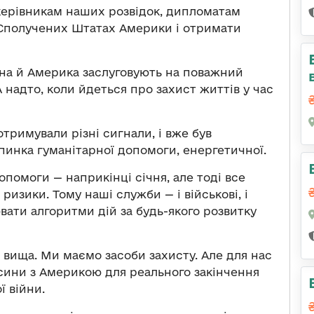
 керівникам наших розвідок, дипломатам
в Сполучених Штатах Америки і отримати
їна й Америка заслуговують на поважний
А надто, коли йдеться про захист життів у час
отримували різні сигнали, і вже був
пинка гуманітарної допомоги, енергетичної.
опомоги — наприкінці січня, але тоді все
изики. Тому наші служби — і військові, і
ати алгоритми дій за будь-якого розвитку
ть вища. Ми маємо засоби захисту. Але для нас
осини з Америкою для реального закінчення
ї війни.