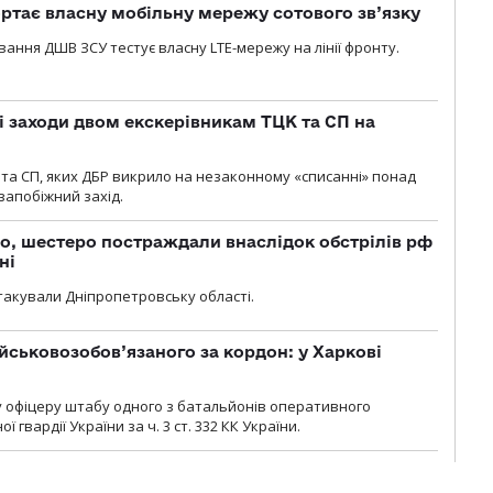
ртає власну мобільну мережу сотового зв’язку
вання ДШВ ЗСУ тестує власну LTE-мережу на лінії фронту.
і заходи двом екскерівникам ТЦК та СП на
та СП, яких ДБР викрило на незаконному «списанні» понад
 запобіжний захід.
о, шестеро постраждали внаслідок обстрілів рф
ні
атакували Дніпропетровську області.
йськовозобов’язаного за кордон: у Харкові
у офіцеру штабу одного з батальйонів оперативного
гвардії України за ч. 3 ст. 332 КК України.