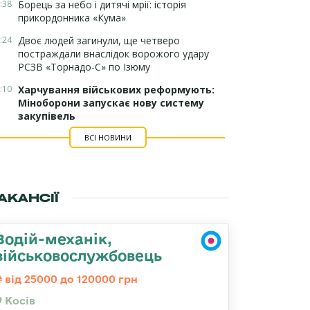
:38
Борець за небо і дитячі мрії: історія
прикордонника «Кума»
:24
Двоє людей загинули, ще четверо
постраждали внаслідок ворожого удару
РСЗВ «Торнадо-С» по Ізюму
:10
Харчування військових реформують:
Міноборони запускає нову систему
закупівель
ВСІ НОВИНИ
АКАНСІЇ
Водій-механік,
військовослужбовець
від 25000 до 120000 грн
Косів