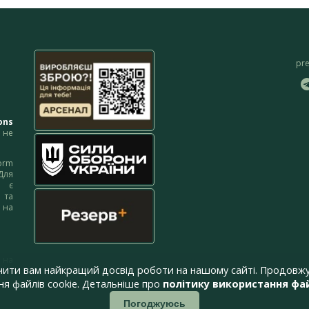
pr
ons
не
orm
Для
м є
 та
 на
 на
чити вам найкращий досвід роботи на нашому сайті. Продовжу
я файлів cookie. Детальніше про
політику використання фай
Погоджуюсь