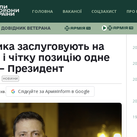
ГОЛОВНА
ВАКАНСІЇ
СОЦЗАХИСТ
ПРО 
ДОВІДНИК ВЕТЕРАНА
ика заслуговують на
20
і чітку позицію одне
20
— Президент
20
НОВИНИ
Слідкуйте за АрміяInform в Google
хв.
20
19