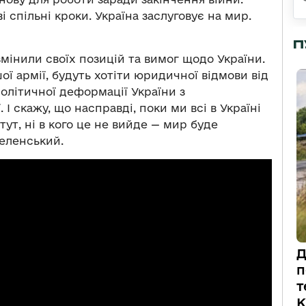
і спільні кроки. Україна заслуговує на мир.
П
змінили своїх позицій та вимог щодо України.
ї армії, будуть хотіти юридичної відмови від
політичної деформації України з
І скажу, що насправді, поки ми всі в Україні
тут, ні в кого це не вийде — мир буде
еленський.
Д
п
т
К