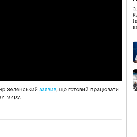
С
К
і 
н
мир Зеленський
заявив
, що готовий працювати
ди миру.