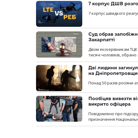
7 корпус ДШВ розго
7 корпус швидкого реагу
Суд обрав запобіжн
Закарпатті
Двом екскерівникам ТЦК 
тисячі чоловіків, обрано
Дві людини загинул
на Дніпропетровщи
Понад 50 разів росіяни 
Пообіцяв вивезти ві
викрито офіцера
Повідомлено про підозр
призначення Національної 