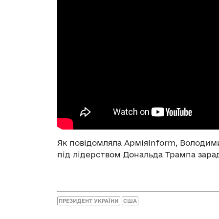
Як повідомляла АрміяInform, Володи
під лідерством Дональда Трампа зара
ПРЕЗИДЕНТ УКРАЇНИ
США