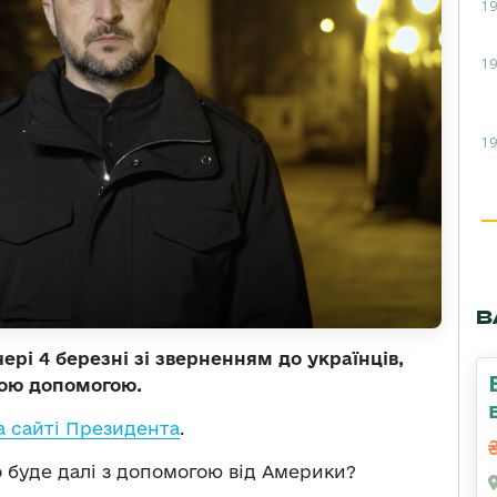
19
19
19
В
рі 4 березні зі зверненням до українців,
кою допомогою.
а сайті Президента
.
о буде далі з допомогою від Америки?