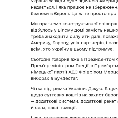
Україна завжди буде вдячною Америці 
надається, і яка працює на збереженн
безпеки в Європі. Це ж не просто про н
Ми прагнемо конструктивної співпрац
відбулось у Білому домі замість наши
треба знаходити силу йти далі, поваж
Америку, Європу, усіх партнерів, і ра
всім, хто Україну в цьому підтримує.
Сьогодні говорив вже з Президентом Фі
Прем’єр-міністром Греції, з Прем’єр-м
німецької партії ХДС Фрідріхом Мерц
виборах в Бундестаг.
Чітка підтримка України. Дякую. Є дуж
щодо суттєвих коштів на захист Євро
— додаткові системи, додаткові ракет
й села, наші позиції.
І все це створює хорошу додаткову ос