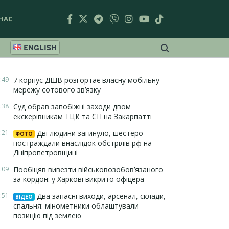
НАС
ENGLISH
:49
7 корпус ДШВ розгортає власну мобільну
мережу сотового зв’язку
:38
Суд обрав запобіжні заходи двом
екскерівникам ТЦК та СП на Закарпатті
:21
Дві людини загинуло, шестеро
ФОТО
постраждали внаслідок обстрілів рф на
Дніпропетровщині
:09
Пообіцяв вивезти військовозобов’язаного
за кордон: у Харкові викрито офіцера
:51
Два запасні виходи, арсенал, склади,
ВІДЕО
спальня: мінометники облаштували
позицію під землею