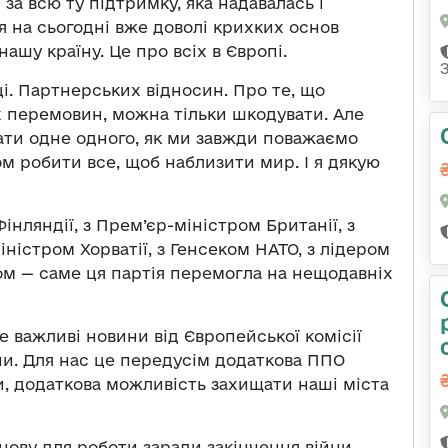
за всю ту підтримку, яка надавалась і
я на сьогодні вже доволі крихких основ
ашу країну. Це про всіх в Європі.
і. Партнерських відносин. Про те, що
х перемовин, можна тільки шкодувати. Але
ати одне одного, як ми завжди поважаємо
зом робити все, щоб наблизити мир. І я дякую
нляндії, з Прем’єр-міністром Британії, з
іністром Хорватії, з Генсеком НАТО, з лідером
ом — саме ця партія перемогла на нещодавніх
е важливі новини від Європейської комісії
пи. Для нас це передусім додаткова ППО
и, додаткова можливість захищати наші міста
нову для роботи заради закінчення війни.