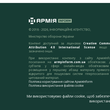
© 2018 - 2026, ІНФОРМАЦІЙНЕ АГЕНТСТВО,
Міністерство оборони України
Контент доступний за ліцензією
Creative Comm
Attribution 4.0 International license
якщо 
зазначено інше.
При використанні контенту з сайту АрміяInf
посилання на
armyinform.com.ua
обов’язкове. 
суб’єктів у сфері онлайн-медіа обов’язкови
розміщення у першому абзаці матеріалу прямого
відкритого для пошукових систем гіперпосилання
цитований матеріал.
Політика користування сайтом АрміяInform
Політика використання файлів cookie
Зауваження та пропозиції по роботі сайту надсилайте
Ми використовуємо файли cookie, щоб забезпе
адресу:
webmaster@armyinform.com.ua
використанн