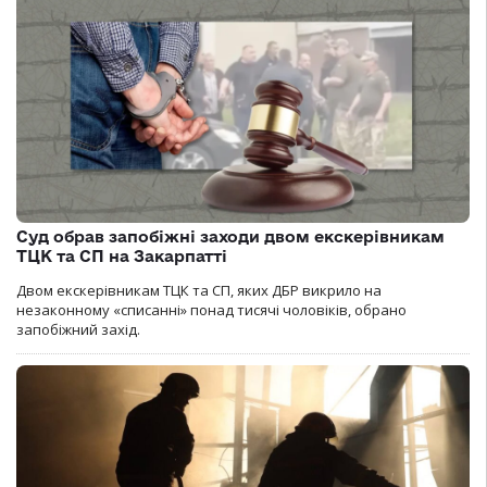
Суд обрав запобіжні заходи двом екскерівникам
ТЦК та СП на Закарпатті
Двом екскерівникам ТЦК та СП, яких ДБР викрило на
незаконному «списанні» понад тисячі чоловіків, обрано
запобіжний захід.