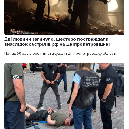
Дві людини загинуло, шестеро постраждали
внаслідок обстрілів рф на Дніпропетровщині
Понад 50 разів росіяни атакували Дніпропетровську області.