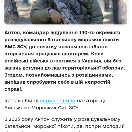
Антон, командир відділення 140-го окремого
розвідувального батальйону морської піхоти
ВМС ЗСУ, до початку повномасштабного
вторгнення працював шахтарем. Коли
російські війська вторглися в Україну, він без
вагань вступив до лав територіальної оборони.
Згодом, познайомившись з розвідниками,
вирішив спробувати себе в цій непростій
справі.
Історію бійця
оприлюднили
на сторінці
Військово-Морських Сил ЗСУ.
З 2023 року Антон служить у розвідувальному
батальйоні морської піхоти, де, попри молодий