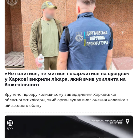
«Не голитися, не митися і скаржитися на сусідів»:
у Харкові викрили лікаря, який вчив ухилянта на
божевільного
Вручено підозру колишньому заввідділення Харківської
обласної психлікарні, який організував виключення чоловіка з
військового обліку.