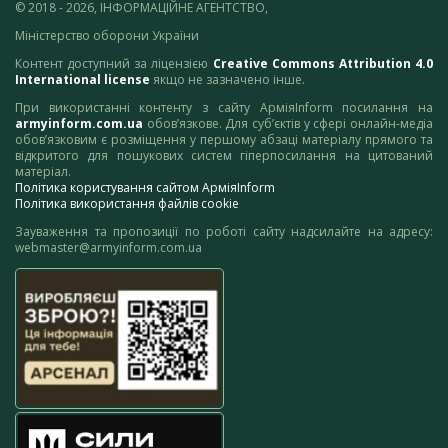
© 2018 - 2026, ІНФОРМАЦІЙНЕ АГЕНТСТВО,
Міністерство оборони України
Контент доступний за ліцензією
Creative Commons Attribution 4.0
International license
якщо не зазначено інше.
При використанні контенту з сайту АрміяInform посилання на
armyinform.com.ua
обов’язкове. Для суб’єктів у сфері онлайн-медіа
обов’язковим є розміщення у першому абзаці матеріалу прямого та
відкритого для пошукових систем гіперпосилання на цитований
матеріал.
Політика користування сайтом АрміяInform
Політика використання файлів cookie
Зауваження та пропозиції по роботі сайту надсилайте на адресу:
webmaster@armyinform.com.ua