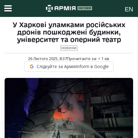
EN
У Харкові уламками російських
дронів пошкоджені будинки,
університет та оперний театр
НОВИНИ
26 Лютого 2025, 8:37
Прочитаєте за:
< 1
хв.
Слідкуйте за АрміяInform в Google