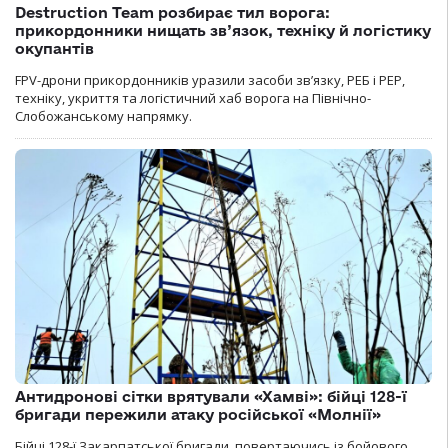
Destruction Team розбирає тил ворога:
прикордонники нищать зв’язок, техніку й логістику
окупантів
FPV-дрони прикордонників уразили засоби зв’язку, РЕБ і РЕР,
техніку, укриття та логістичний хаб ворога на Північно-
Слобожанському напрямку.
Антидронові сітки врятували «Хамві»: бійці 128-ї
бригади пережили атаку російської «Молнії»
Бійці 128-ї Закарпатської бригади, повертаючись із бойового