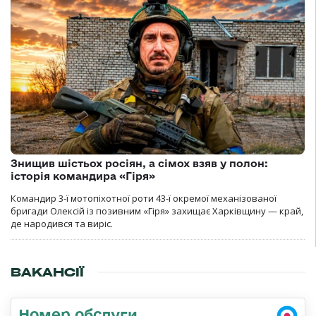
Знищив шістьох росіян, а сімох взяв у полон:
історія командира «Гіря»
Командир 3-ї мотопіхотної роти 43-ї окремої механізованої
бригади Олексій із позивним «Гіря» захищає Харківщину — край,
де народився та виріс.
ВАКАНСІЇ
Номер обслуги