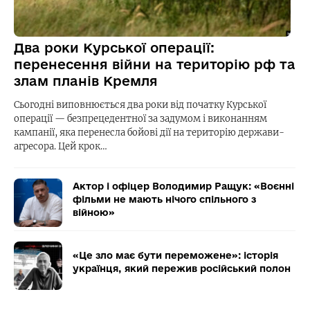
Два роки Курської операції:
перенесення війни на територію рф та
злам планів Кремля
Сьогодні виповнюється два роки від початку Курської
операції — безпрецедентної за задумом і виконанням
кампанії, яка перенесла бойові дії на територію держави-
агресора. Цей крок…
Актор і офіцер Володимир Ращук: «Воєнні
фільми не мають нічого спільного з
війною»
«Це зло має бути переможене»: історія
українця, який пережив російський полон