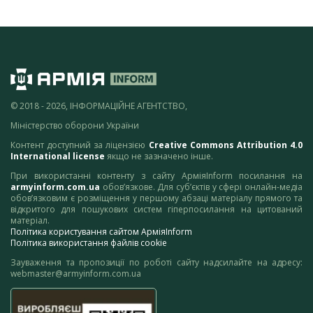
© 2018 - 2026, ІНФОРМАЦІЙНЕ АГЕНТСТВО,
Міністерство оборони України
Контент доступний за ліцензією
Creative Commons Attribution 4.0
International license
якщо не зазначено інше.
При використанні контенту з сайту АрміяInform посилання на
armyinform.com.ua
обов’язкове. Для суб’єктів у сфері онлайн-медіа
обов’язковим є розміщення у першому абзаці матеріалу прямого та
відкритого для пошукових систем гіперпосилання на цитований
матеріал.
Політика користування сайтом АрміяInform
Політика використання файлів cookie
Зауваження та пропозиції по роботі сайту надсилайте на адресу:
webmaster@armyinform.com.ua