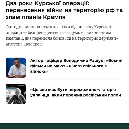
Два роки Курської операції:
перенесення війни на територію рф та
злам планів Кремля
Сьогодні виповнюється два роки від початку Курської
операції — безпрецедентної за задумом і виконанням
кампанії, яка перенесла бойові дії на територію держави-
агресора. Цей крок…
Актор і офіцер Володимир Ращук: «Воєнні
фільми не мають нічого спільного з
війною»
«Це зло має бути переможене»: історія
українця, який пережив російський полон