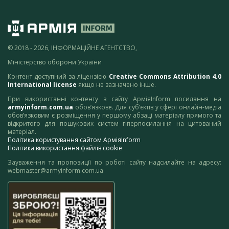
© 2018 - 2026, ІНФОРМАЦІЙНЕ АГЕНТСТВО,
Міністерство оборони України
Контент доступний за ліцензією
Creative Commons Attribution 4.0
International license
якщо не зазначено інше.
При використанні контенту з сайту АрміяInform посилання на
armyinform.com.ua
обов’язкове. Для суб’єктів у сфері онлайн-медіа
обов’язковим є розміщення у першому абзаці матеріалу прямого та
відкритого для пошукових систем гіперпосилання на цитований
матеріал.
Політика користування сайтом АрміяInform
Політика використання файлів cookie
Зауваження та пропозиції по роботі сайту надсилайте на адресу:
webmaster@armyinform.com.ua