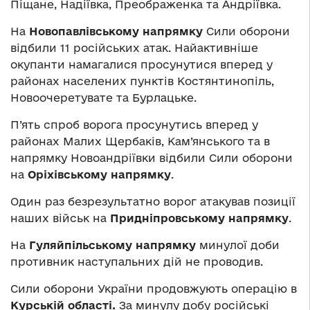
Піщане, Надіївка, Преображенка та Андріївка.
На
Новопавлівському напрямку
Сили оборони
відбили 11 російських атак. Найактивніше
окупанти намагалися просунутися вперед у
районах населених пунктів Костянтинопіль,
Новоочеретувате та Бурлацьке.
П’ять спроб ворога просунутись вперед у
районах Малих Щербаків, Кам’янського та в
напрямку Новоандріївки відбили Сили оборони
на
Оріхівському напрямку
.
Один раз безрезультатно ворог атакував позиції
наших військ на
Придніпровському напрямку
.
На
Гуляйпільському напрямку
минулої доби
противник наступальних дій не проводив.
Сили оборони України продовжують операцію в
Курській області.
За минулу добу російські