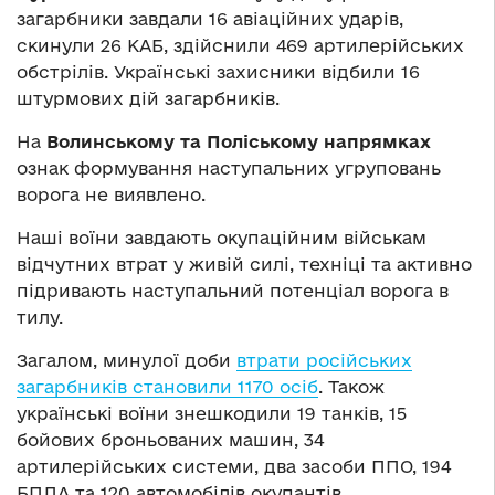
загарбники завдали 16 авіаційних ударів,
скинули 26 КАБ, здійснили 469 артилерійських
обстрілів. Українські захисники відбили 16
штурмових дій загарбників.
На
Волинському та Поліському напрямках
ознак формування наступальних угруповань
ворога не виявлено.
Наші воїни завдають окупаційним військам
відчутних втрат у живій силі, техніці та активно
підривають наступальний потенціал ворога в
тилу.
Загалом, минулої доби
втрати російських
загарбників становили 1170 осіб
. Також
українські воїни знешкодили 19 танків, 15
бойових броньованих машин, 34
артилерійських системи, два засоби ППО, 194
БПЛА та 120 автомобілів окупантів.