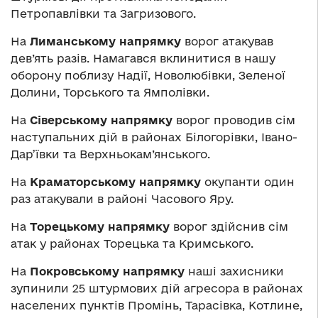
Петропавлівки та Загризового.
На
Лиманському напрямку
ворог атакував
дев’ять разів. Намагався вклинитися в нашу
оборону поблизу Надії, Новолюбівки, Зеленої
Долини, Торського та Ямполівки.
На
Сіверському напрямку
ворог проводив сім
наступальних дій в районах Білогорівки, Івано-
Дар’ївки та Верхньокам’янського.
На
Краматорському напрямку
окупанти один
раз атакували в районі Часового Яру.
На
Торецькому напрямку
ворог здійснив сім
атак у районах Торецька та Кримського.
На
Покровському напрямку
наші захисники
зупинили 25 штурмових дій агресора в районах
населених пунктів Промінь, Тарасівка, Котлине,