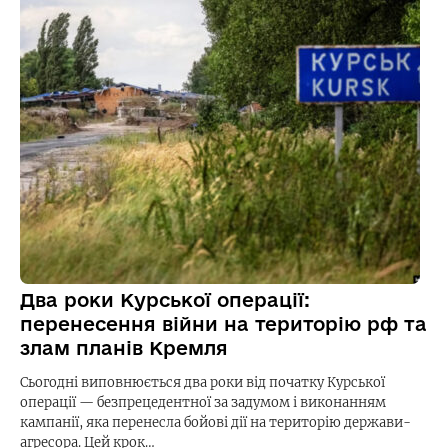
Два роки Курської операції:
перенесення війни на територію рф та
злам планів Кремля
Сьогодні виповнюється два роки від початку Курської
операції — безпрецедентної за задумом і виконанням
кампанії, яка перенесла бойові дії на територію держави-
агресора. Цей крок…