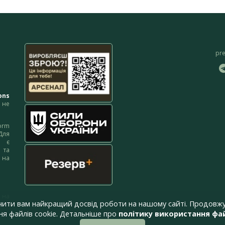
pr
ons
не
orm
Для
м є
 та
 на
 на
чити вам найкращий досвід роботи на нашому сайті. Продовжу
я файлів cookie. Детальніше про
політику використання фай