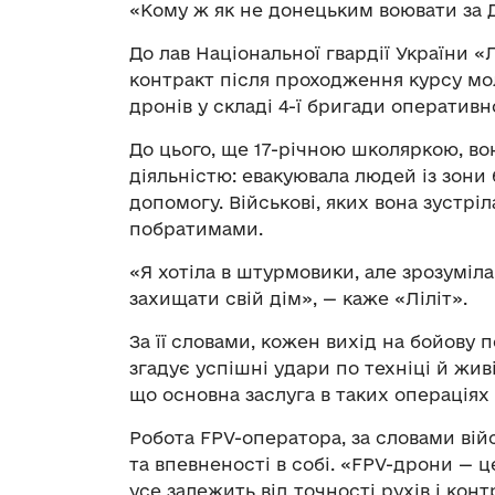
«Кому ж як не донецьким воювати за Д
До лав Національної гвардії України «
контракт після проходження курсу мол
дронів у складі 4-ї бригади оператив
До цього, ще 17-річною школяркою, во
діяльністю: евакуювала людей із зони
допомогу. Військові, яких вона зустрі
побратимами.
«Я хотіла в штурмовики, але зрозуміла
захищати свій дім», — каже «Ліліт».
За її словами, кожен вихід на бойову 
згадує успішні удари по техніці й жив
що основна заслуга в таких операціях
Робота FPV-оператора, за словами війс
та впевненості в собі. «FPV-дрони — це
усе залежить від точності рухів і кон