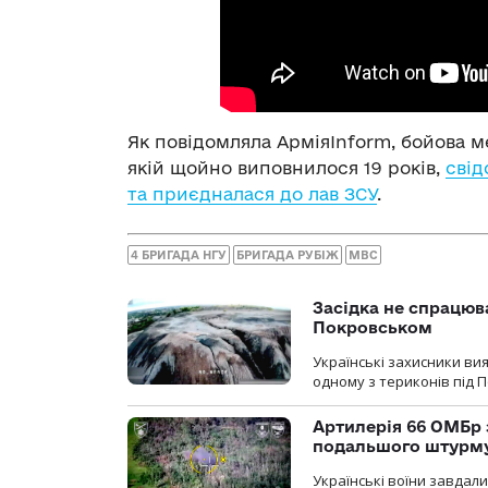
Як повідомляла АрміяInform, бойова 
якій щойно виповнилося 19 років,
свід
та приєдналася до лав ЗСУ
.
4 БРИГАДА НГУ
БРИГАДА РУБІЖ
МВС
Засідка не спрацюв
Покровськом
Українські захисники вия
одному з териконів під 
Артилерія 66 ОМБр 
подальшого штурм
Українські воїни завдал