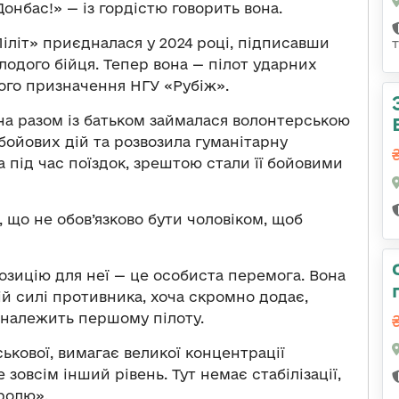
онбас!» — із гордістю говорить вона.
Ліліт» приєдналася у 2024 році, підписавши
одого бійця. Тепер вона — пілот ударних
ного призначення НГУ «Рубіж».
на разом із батьком займалася волонтерською
 бойових дій та розвозила гуманітарну
ла під час поїздок, зрештою стали її бойовими
, що не обов’язково бути чоловіком, щоб
позицію для неї — це особиста перемога. Вона
ій силі противника, хоча скромно додає,
 належить першому пілоту.
ькової, вимагає великої концентрації
 зовсім інший рівень. Тут немає стабілізації,
тролю».