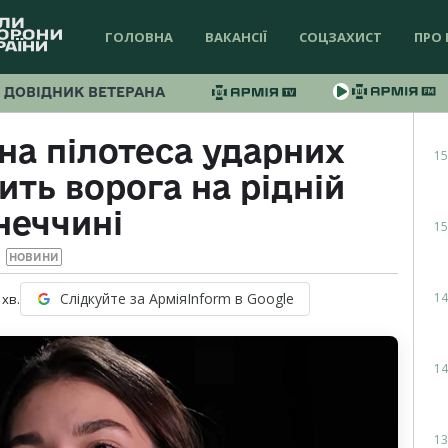
ГОЛОВНА
ВАКАНСІЇ
СОЦЗАХИСТ
ПРО 
ДОВІДНИК ВЕТЕРАНА
чна пілотеса ударних
15
ить ворога на рідній
неччині
15
НОВИНИ
14
Слідкуйте за АрміяInform в Google
хв.
14
13