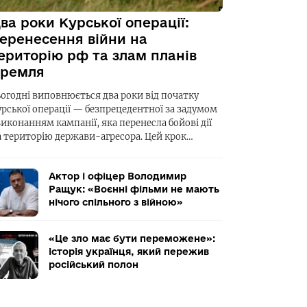
ва роки Курської операції:
еренесення війни на
ериторію рф та злам планів
ремля
ьогодні виповнюється два роки від початку
урської операції — безпрецедентної за задумом
виконанням кампанії, яка перенесла бойові дії
а територію держави-агресора. Цей крок…
Актор і офіцер Володимир
Ращук: «Воєнні фільми не мають
нічого спільного з війною»
«Це зло має бути переможене»:
історія українця, який пережив
російський полон