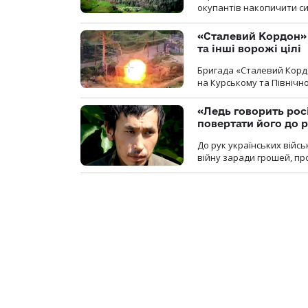
окупантів накопичити с
«Сталевий Кордон»
та інші ворожі цілі
Бригада «Сталевий Кордо
на Курському та Північ
«Ледь говорить рос
повертати його до 
До рук українських війсь
війну заради грошей, про