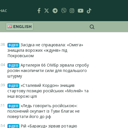
НАС
ENGLISH
:38
Засідка не спрацювала: «Омега»
ВІДЕО
знищила ворожих «ждунів» під
Покровськом
:04
Артилерія 66 ОМБр зірвала спробу
ВІДЕО
росіян накопичити сили для подальшого
штурму
:39
«Сталевий Кордон» знищив
ВІДЕО
стартову позицію російських «Молній» та
інші ворожі цілі
:11
«Ледь говорить російською»:
ВІДЕО
полонений окупант із Туви благає не
повертати його до рф
:54
Рій «Баракуд» зірвав ротацію
ВІДЕО