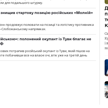
или для подальшого штурму.
Д
 знищив стартову позицію російських «Молній»
п
т
н» продовжує полювати на позиції та логістику противника
К
но-Слобожанському напрямках.
С
К
ійською»: полонений окупант із Туви благає не
рф
і 
н
кових потрапив російський окупант із Туви, який пішов на
те побачивши все на власні очі, втік уже на третій день