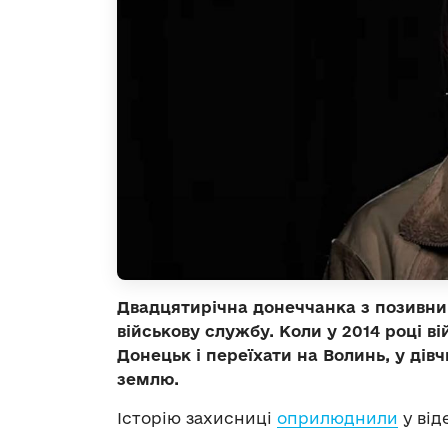
Двадцятирічна донеччанка з позивним
військову службу. Коли у 2014 році в
Донецьк і переїхати на Волинь, у ді
землю.
Історію захисниці
оприлюднили
у від