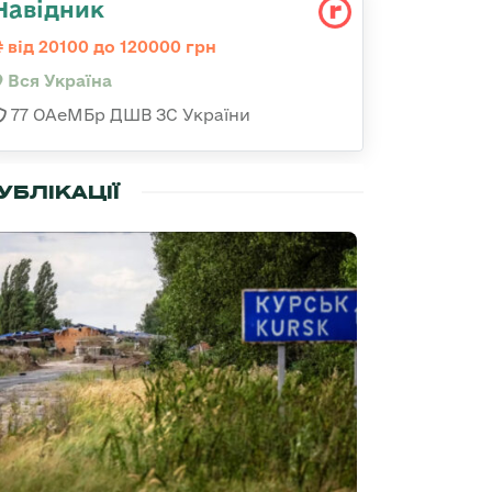
Навідник
від 20100 до 120000 грн
Вся Україна
77 ОАеМБр ДШВ ЗС України
УБЛІКАЦІЇ