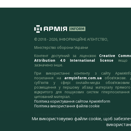
© 2018 - 2026, ІНФОРМАЦІЙНЕ АГЕНТСТВО,
Міністерство оборони України
Контент доступний за ліцензією
Creative Comm
Attribution 4.0 International license
якщо 
зазначено інше.
При використанні контенту з сайту АрміяInf
посилання на
armyinform.com.ua
обов’язкове. 
суб’єктів у сфері онлайн-медіа обов’язкови
розміщення у першому абзаці матеріалу прямого
відкритого для пошукових систем гіперпосилання
цитований матеріал.
Політика користування сайтом АрміяInform
Політика використання файлів cookie
Зауваження та пропозиції по роботі сайту надсилайте
Ми використовуємо файли cookie, щоб забезпе
адресу:
webmaster@armyinform.com.ua
використанн