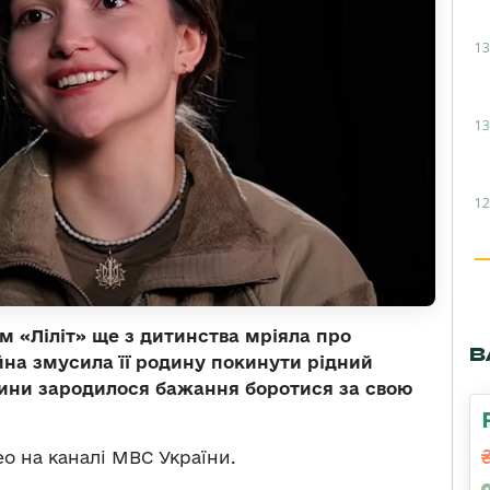
13
13
12
 «Ліліт» ще з дитинства мріяла про
В
ійна змусила її родину покинути рідний
вчини зародилося бажання боротися за свою
ео на каналі МВС України.