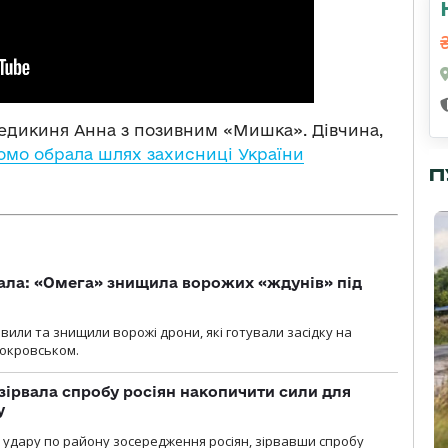
медикиня Анна з позивним «Мишка». Дівчина,
омо обрала шлях захисниці України
П
ала: «Омега» знищила ворожих «ждунів» під
вили та знищили ворожі дрони, які готували засідку на
Покровськом.
зірвала спробу росіян накопичити сили для
у
и удару по району зосередження росіян, зірвавши спробу