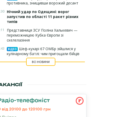
противника, знищивши ворожий десант
:30
Нічний удар по Одещині: ворог
запустив по області 11 ракет різних
типів
:11
Представниця ЗСУ Поліна Халькевич —
переможницею Кубка Європи зі
скелелазіння
:43
Шеф-кухарі 67 ОМБр зійшлися у
ВІДЕО
кулінарному батлі: чим пригощали бійців
ВСІ НОВИНИ
АКАНСІЇ
Радіо-телефоніст
від 20100 до 120100 грн