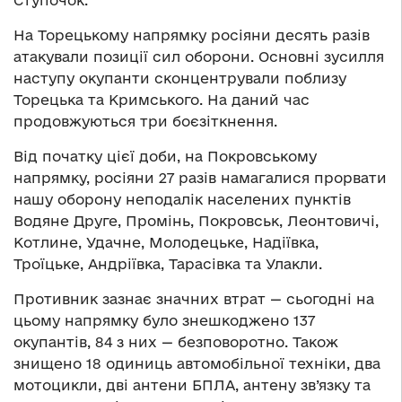
Ступочок.
На Торецькому напрямку росіяни десять разів
атакували позиції сил оборони. Основні зусилля
наступу окупанти сконцентрували поблизу
Торецька та Кримського. На даний час
продовжуються три боєзіткнення.
Від початку цієї доби, на Покровському
напрямку, росіяни 27 разів намагалися прорвати
нашу оборону неподалік населених пунктів
Водяне Друге, Промінь, Покровськ, Леонтовичі,
Котлине, Удачне, Молодецьке, Надіївка,
Троїцьке, Андріївка, Тарасівка та Улакли.
Противник зазнає значних втрат — сьогодні на
цьому напрямку було знешкоджено 137
окупантів, 84 з них — безповоротно. Також
знищено 18 одиниць автомобільної техніки, два
мотоцикли, дві антени БПЛА, антену зв’язку та