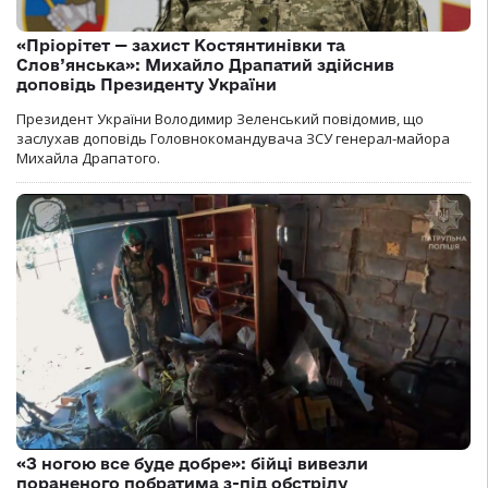
«Пріорітет — захист Костянтинівки та
Слов’янська»: Михайло Драпатий здійснив
доповідь Президенту України
Президент України Володимир Зеленський повідомив, що
заслухав доповідь Головнокомандувача ЗСУ генерал-майора
Михайла Драпатого.
«З ногою все буде добре»: бійці вивезли
пораненого побратима з-під обстрілу