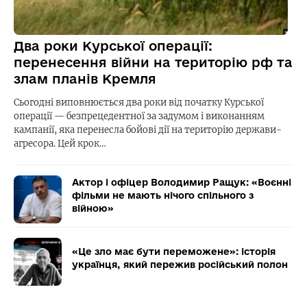
Два роки Курської операції:
перенесення війни на територію рф та
злам планів Кремля
Сьогодні виповнюється два роки від початку Курської
операції — безпрецедентної за задумом і виконанням
кампанії, яка перенесла бойові дії на територію держави-
агресора. Цей крок…
Актор і офіцер Володимир Ращук: «Воєнні
фільми не мають нічого спільного з
війною»
«Це зло має бути переможене»: історія
українця, який пережив російський полон