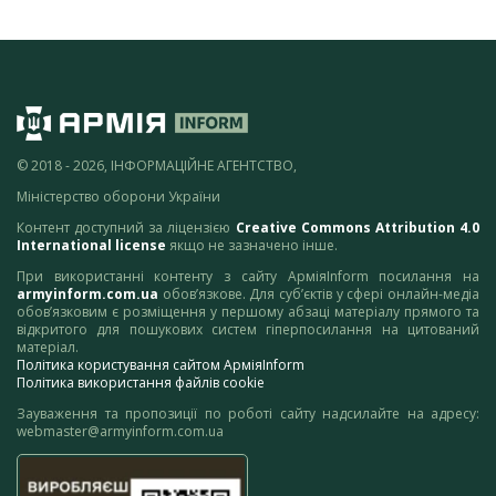
© 2018 - 2026, ІНФОРМАЦІЙНЕ АГЕНТСТВО,
Міністерство оборони України
Контент доступний за ліцензією
Creative Commons Attribution 4.0
International license
якщо не зазначено інше.
При використанні контенту з сайту АрміяInform посилання на
armyinform.com.ua
обов’язкове. Для суб’єктів у сфері онлайн-медіа
обов’язковим є розміщення у першому абзаці матеріалу прямого та
відкритого для пошукових систем гіперпосилання на цитований
матеріал.
Політика користування сайтом АрміяInform
Політика використання файлів cookie
Зауваження та пропозиції по роботі сайту надсилайте на адресу:
webmaster@armyinform.com.ua