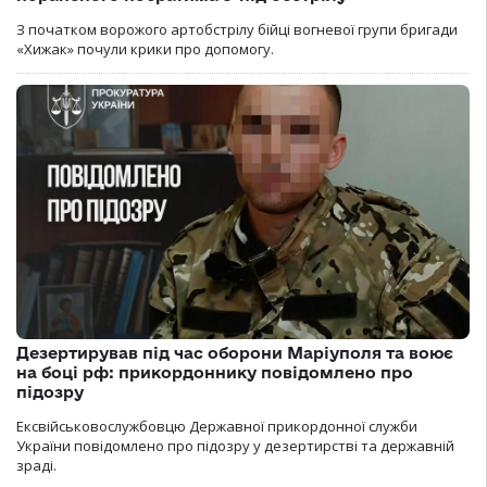
З початком ворожого артобстрілу бійці вогневої групи бригади
«Хижак» почули крики про допомогу.
Дезертирував під час оборони Маріуполя та воює
на боці рф: прикордоннику повідомлено про
підозру
Ексвійськовослужбовцю Державної прикордонної служби
України повідомлено про підозру у дезертирстві та державній
зраді.