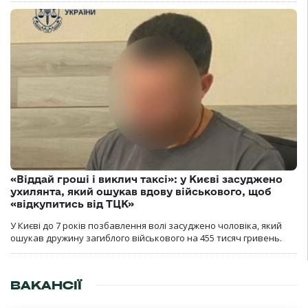
«Віддай гроші і виклич таксі»: у Києві засуджено
ухилянта, який ошукав вдову військового, щоб
«відкупитись від ТЦК»
У Києві до 7 років позбавлення волі засуджено чоловіка, який
ошукав дружину загиблого військового на 455 тисяч гривень.
ВАКАНСІЇ