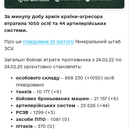
За минулу добу армія країни-агресора
втратила 1050 осіб та 44 артилерійських
системи.
Про це
повідомив 24 лютого
Генеральний штаб
ЗСУ.
Загальні бойові втрати противника з 24.02.22 по
24.02.25 орієнтовно становлять:
особового складу ‒
868 230 (+1050) осіб
ліквідовано
танків ‒
10 177 (+9)
бойових броньованих машин ‒
21 157 (+6)
артилерійських систем ‒
23 626 (+44)
РСЗВ ‒
1299 (+3)
засоби ППО ‒
1081 (0)
літаків ‒
370 (0)