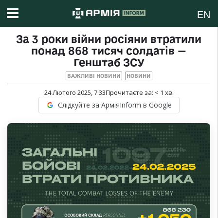
EN
За 3 роки війни росіяни втратили
понад 868 тисяч солдатів —
Генштаб ЗСУ
ВАЖЛИВІ НОВИНИ
НОВИНИ
24 Лютого 2025, 7:33
Прочитаєте за:
< 1
хв.
Слідкуйте за АрміяInform в Google