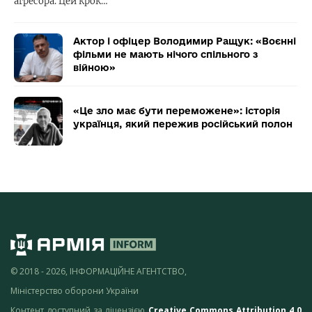
агресора. Цей крок…
Актор і офіцер Володимир Ращук: «Воєнні
фільми не мають нічого спільного з
війною»
«Це зло має бути переможене»: історія
українця, який пережив російський полон
© 2018 - 2026, ІНФОРМАЦІЙНЕ АГЕНТСТВО,
Міністерство оборони України
Контент доступний за ліцензією
Creative Commons Attribution 4.0