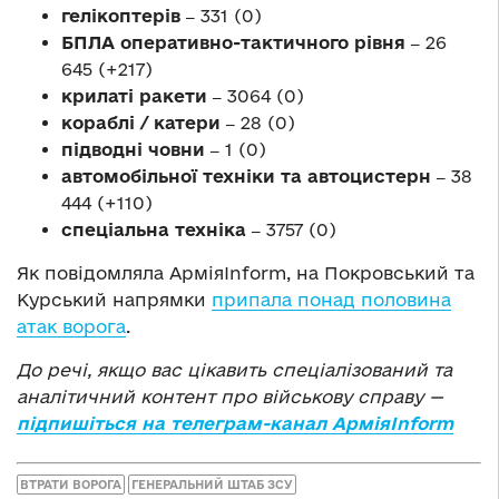
гелікоптерів ‒
331 (0)
БПЛА оперативно-тактичного рівня ‒
26
645 (+217)
крилаті ракети ‒
3064 (0)
кораблі / катери ‒
28 (0)
підводні човни ‒
1 (0)
автомобільної техніки та автоцистерн ‒
38
444 (+110)
спеціальна техніка ‒
3757 (0)
Як повідомляла АрміяInform, на Покровський та
Курський напрямки
припала понад половина
атак ворога
.
До речі, якщо вас цікавить спеціалізований та
аналітичний контент про військову справу —
підпишіться на телеграм-канал АрміяInform
ВТРАТИ ВОРОГА
ГЕНЕРАЛЬНИЙ ШТАБ ЗСУ