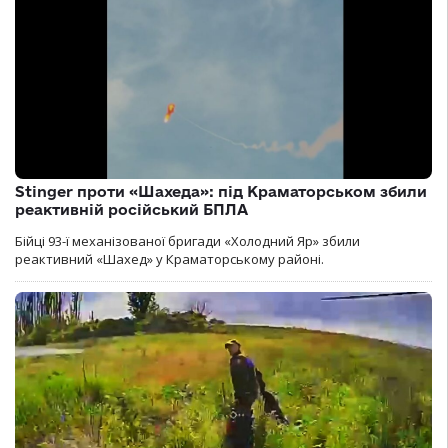
Stinger проти «Шахеда»: під Краматорськом збили
реактивній російський БПЛА
Бійці 93-ї механізованої бригади «Холодний Яр» збили
реактивний «Шахед» у Краматорському районі.