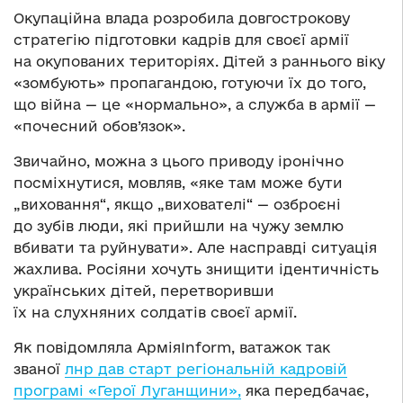
Окупаційна влада розробила довгострокову
стратегію підготовки кадрів для своєї армії
на окупованих територіях. Дітей з раннього віку
«зомбують» пропагандою, готуючи їх до того,
що війна — це «нормально», а служба в армії —
«почесний обов’язок».
Звичайно, можна з цього приводу іронічно
посміхнутися, мовляв, «яке там може бути
„виховання“, якщо „вихователі“ — озброєні
до зубів люди, які прийшли на чужу землю
вбивати та руйнувати». Але насправді ситуація
жахлива. Росіяни хочуть знищити ідентичність
українських дітей, перетворивши
їх на слухняних солдатів своєї армії.
Як повідомляла АрміяInform, ватажок так
званої
лнр дав старт регіональній кадровій
програмі «Герої Луганщини»,
яка передбачає,