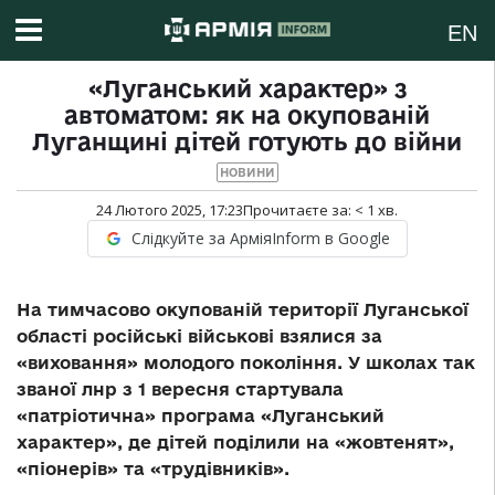
EN
«Луганський характер» з
автоматом: як на окупованій
Луганщині дітей готують до війни
НОВИНИ
24 Лютого 2025, 17:23
Прочитаєте за:
< 1
хв.
Слідкуйте за АрміяInform в Google
На тимчасово окупованій території Луганської
області російські військові взялися за
«виховання» молодого покоління. У школах так
званої лнр з 1 вересня стартувала
«патріотична» програма «Луганський
характер», де дітей поділили на «жовтенят»,
«піонерів» та «трудівників».