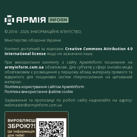
© 2018 - 2026, ІНФОРМАЦІЙНЕ АГЕНТСТВО,
Міністерство оборони України
Контент доступний за ліцензією
Creative Commons Attribution 4.0
International license
якщо не зазначено інше.
При використанні контенту з сайту АрміяInform посилання на
armyinform.com.ua
обов’язкове. Для суб’єктів у сфері онлайн-медіа
обов’язковим є розміщення у першому абзаці матеріалу прямого та
відкритого для пошукових систем гіперпосилання на цитований
матеріал.
Політика користування сайтом АрміяInform
Політика використання файлів cookie
Зауваження та пропозиції по роботі сайту надсилайте на адресу:
webmaster@armyinform.com.ua