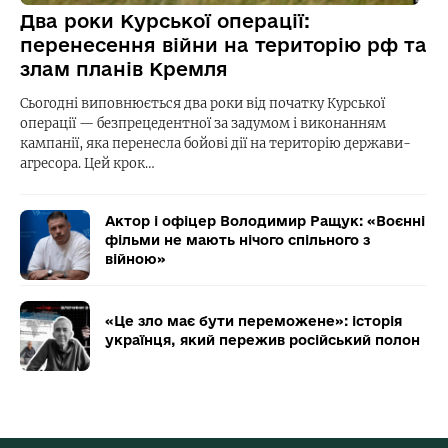
Два роки Курської операції:
перенесення війни на територію рф та
злам планів Кремля
Сьогодні виповнюється два роки від початку Курської
операції — безпрецедентної за задумом і виконанням
кампанії, яка перенесла бойові дії на територію держави-
агресора. Цей крок…
Актор і офіцер Володимир Ращук: «Воєнні
фільми не мають нічого спільного з
війною»
«Це зло має бути переможене»: історія
українця, який пережив російський полон