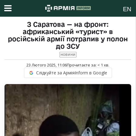
EN
З Саратова — на фронт:
африканський «турист» в
російській армії потрапив у полон
до ЗСУ
НОВИНИ
23 Лютого 2025, 11:06
Прочитаєте за:
< 1
хв.
Слідкуйте за АрміяInform в Google