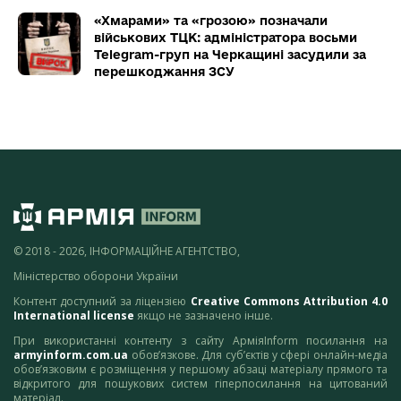
«Хмарами» та «грозою» позначали
військових ТЦК: адміністратора восьми
Telegram-груп на Черкащині засудили за
перешкоджання ЗСУ
© 2018 - 2026, ІНФОРМАЦІЙНЕ АГЕНТСТВО,
Міністерство оборони України
Контент доступний за ліцензією
Creative Commons Attribution 4.0
International license
якщо не зазначено інше.
При використанні контенту з сайту АрміяInform посилання на
armyinform.com.ua
обов’язкове. Для суб’єктів у сфері онлайн-медіа
обов’язковим є розміщення у першому абзаці матеріалу прямого та
відкритого для пошукових систем гіперпосилання на цитований
матеріал.