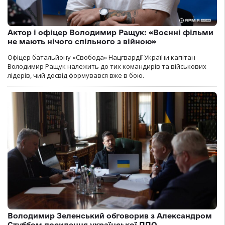
Актор і офіцер Володимир Ращук: «Воєнні фільми
не мають нічого спільного з війною»
Офіцер батальйону «Свобода» Нацгвардії України капітан
Володимир Ращук належить до тих командирів та військових
лідерів, чий досвід формувався вже в бою.
Володимир Зеленський обговорив з Александром
Стуббом посилення української ППО