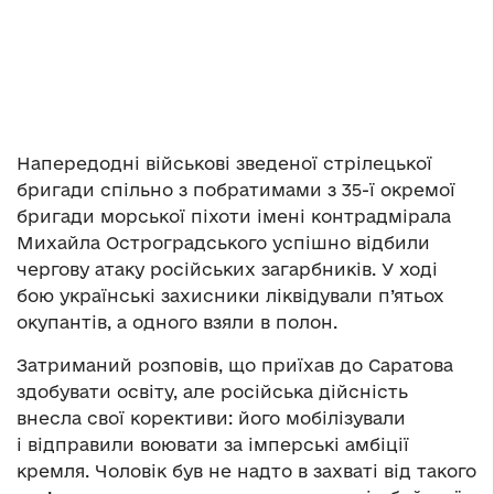
Напередодні військові зведеної стрілецької
бригади спільно з побратимами з 35-ї окремої
бригади морської піхоти імені контрадмірала
Михайла Остроградського успішно відбили
чергову атаку російських загарбників. У ході
бою українські захисники ліквідували п’ятьох
окупантів, а одного взяли в полон.
Затриманий розповів, що приїхав до Саратова
здобувати освіту, але російська дійсність
внесла свої корективи: його мобілізували
і відправили воювати за імперські амбіції
кремля. Чоловік був не надто в захваті від такого