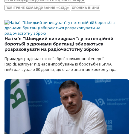
35 БРИГАДА
ЗВЕДЕНА СТРІЛЕЦЬКА БРИГАДА
ПОВІТРЯНЕ КОМАНДУВАННЯ «СХІД»
ХРОНІКА ВІЙНИ
На ім’я “Швидкий винищувач”: у потенційній
боротьбі з дронами британці збираються
розраховувати на радіочастотну зброю
Приладдя радіочастотної зброї спрямованої енергії
RapidDestroyer під час випробувань із боротьби з БпЛА
нейтралізувало 80 дронів, що стало значним кроком у праг