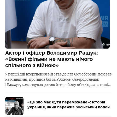
Актор і офіцер Володимир Ращук:
«Воєнні фільми не мають нічого
спільного з війною»
У перші дні вторгнення він став до лав Сил оборони, воював
на Київщині, пройшов бої за Рубіжне, Сєвєродонецьк
і Бахмут, командував ротою батальйону «Свобода», а нині…
«Це зло має бути переможене»: історія
українця, який пережив російський полон