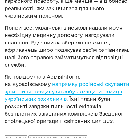
кар’єрного повороту, а ще менше — від бойової
реальності, яка закінчилася для нього
українським полоном.
Попри все, українські військові надали йому
необхідну медичну допомогу, нагодували
і напоїли. Вдячний за збережене життя,
африканець щиро подякував своїм рятівникам.
Далі його справою займатимуться відповідні
служби.
Як повідомляла АрміяInform,
на Курахівському
напрямку російські окупанти
здійснили невдалу спробу розвідати позиції
українських захисників
. Їхні плани були
розкриті завдяки пильності екіпажів
безпілотних авіаційних комплексів Зведеної
стрілецької бригади Повітряних Сил ЗСУ.