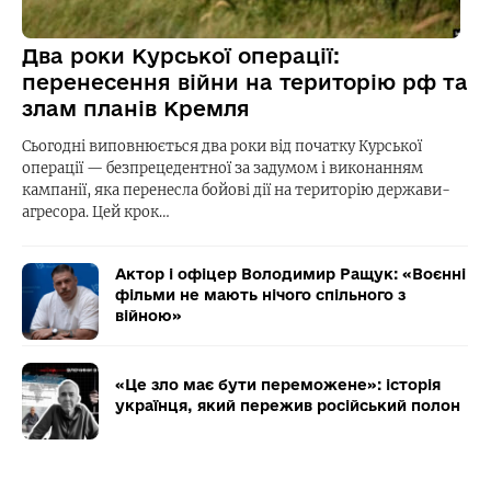
Два роки Курської операції:
перенесення війни на територію рф та
злам планів Кремля
Сьогодні виповнюється два роки від початку Курської
операції — безпрецедентної за задумом і виконанням
кампанії, яка перенесла бойові дії на територію держави-
агресора. Цей крок…
Актор і офіцер Володимир Ращук: «Воєнні
фільми не мають нічого спільного з
війною»
«Це зло має бути переможене»: історія
українця, який пережив російський полон