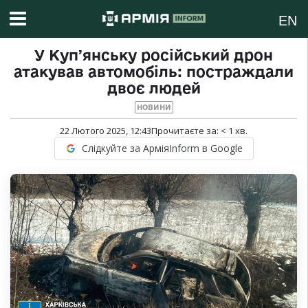
EN
У Купʼянську російський дрон
атакував автомобіль: постраждали
двоє людей
НОВИНИ
22 Лютого 2025, 12:43
Прочитаєте за:
< 1
хв.
Слідкуйте за АрміяInform в Google