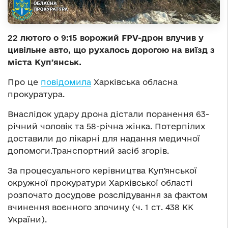
22 лютого о 9:15 ворожий FPV-дрон влучив у
цивільне авто, що рухалось дорогою на виїзд з
міста Купʼянськ.
Про це
повідомила
Харківська обласна
прокуратура.
Внаслідок удару дрона дістали поранення 63-
річний чоловік та 58-річна жінка. Потерпілих
доставили до лікарні для надання медичної
допомоги.Транспортний засіб згорів.
За процесуального керівництва Купʼянської
окружної прокуратури Харківської області
розпочато досудове розслідування за фактом
вчинення воєнного злочину (ч. 1 ст. 438 КК
України).