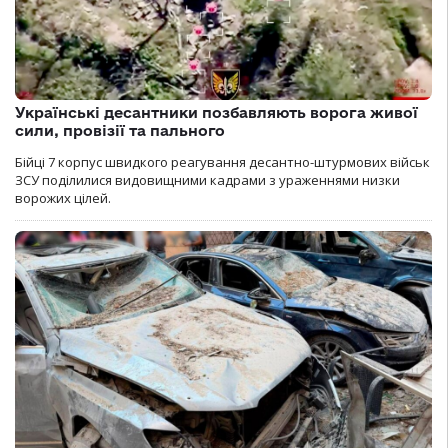
Українські десантники позбавляють ворога живої
сили, провізії та пального
Бійці 7 корпус швидкого реагування десантно-штурмових військ
ЗСУ поділилися видовищними кадрами з ураженнями низки
ворожих цілей.