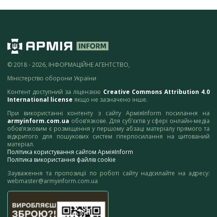
© 2018 - 2026, ІНФОРМАЦІЙНЕ АГЕНТСТВО,
Міністерство оборони України
Контент доступний за ліцензією
Creative Commons Attribution 4.0
International license
якщо не зазначено інше.
При використанні контенту з сайту АрміяInform посилання на
armyinform.com.ua
обов’язкове. Для суб’єктів у сфері онлайн-медіа
обов’язковим є розміщення у першому абзаці матеріалу прямого та
відкритого для пошукових систем гіперпосилання на цитований
матеріал.
Політика користування сайтом АрміяInform
Політика використання файлів cookie
Зауваження та пропозиції по роботі сайту надсилайте на адресу:
webmaster@armyinform.com.ua