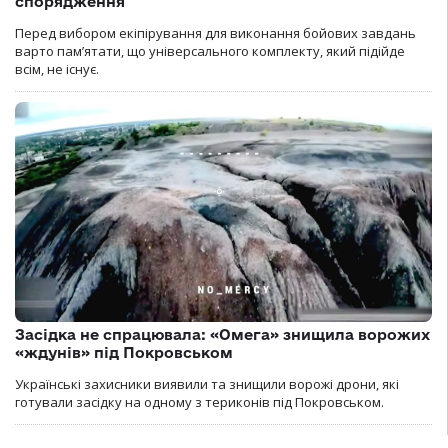
спорядження
Перед вибором екіпірування для виконання бойових завдань
варто пам’ятати, що універсального комплекту, який підійде
всім, не існує.
Засідка не спрацювала: «Омега» знищила ворожих
«ждунів» під Покровськом
Українські захисники виявили та знищили ворожі дрони, які
готували засідку на одному з териконів під Покровськом.