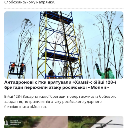
Слобожанському напрямку.
Антидронові сітки врятували «Хамві»: бійці 128-ї
бригади пережили атаку російської «Молнії»
Бійці 128-ї Закарпатської бригади, повертаючись із бойового
завдання, потрапили під атаку російського ударного
безпілотника «Молнія».