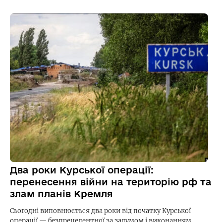
Два роки Курської операції:
перенесення війни на територію рф та
злам планів Кремля
Сьогодні виповнюється два роки від початку Курської
операції — безпрецедентної за задумом і виконанням