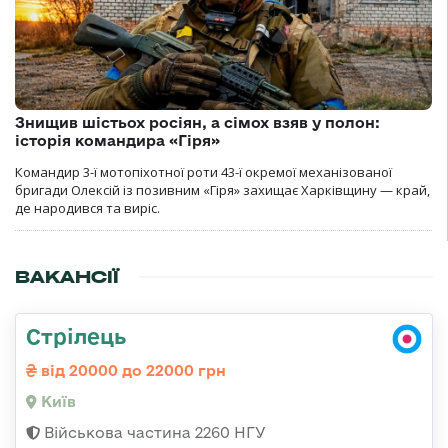
Знищив шістьох росіян, а сімох взяв у полон:
історія командира «Гіря»
Командир 3-ї мотопіхотної роти 43-ї окремої механізованої
бригади Олексій із позивним «Гіря» захищає Харківщину — край,
де народився та виріс.
ВАКАНСІЇ
Стрілець
від 20000 до 22000 грн
Київ
Військова частина 2260 НГУ