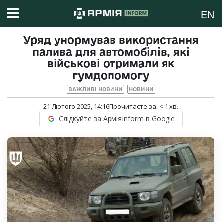
EN
Уряд унормував використання
палива для автомобілів, які
військові отримали як
гумдопомогу
ВАЖЛИВІ НОВИНИ
НОВИНИ
21 Лютого 2025, 14:16
Прочитаєте за:
< 1
хв.
Слідкуйте за АрміяInform в Google