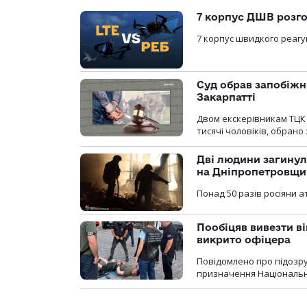
7 корпус ДШВ розго
7 корпус швидкого реагу
Суд обрав запобіжн
Закарпатті
Двом екскерівникам ТЦК 
тисячі чоловіків, обрано
Дві людини загинул
на Дніпропетровщи
Понад 50 разів росіяни 
Пообіцяв вивезти ві
викрито офіцера
Повідомлено про підозр
призначення Національної 