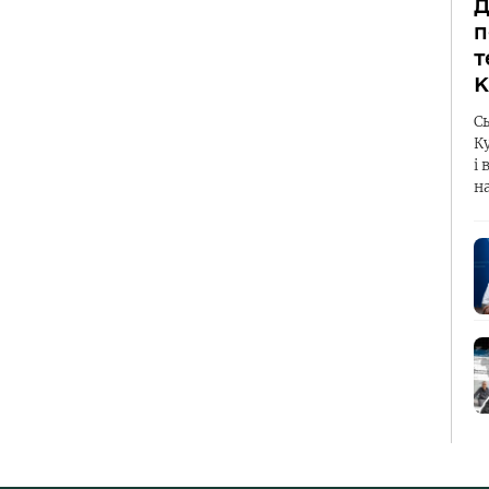
Д
п
т
К
С
К
і 
н