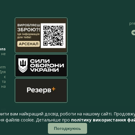
pr
ons
не
orm
Для
м є
 та
 на
 на
чити вам найкращий досвід роботи на нашому сайті. Продовжу
я файлів cookie. Детальніше про
політику використання фай
Погоджуюсь