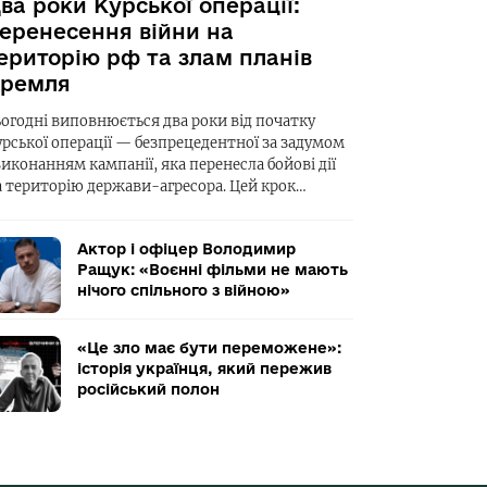
ва роки Курської операції:
еренесення війни на
ериторію рф та злам планів
ремля
ьогодні виповнюється два роки від початку
урської операції — безпрецедентної за задумом
виконанням кампанії, яка перенесла бойові дії
а територію держави-агресора. Цей крок…
Актор і офіцер Володимир
Ращук: «Воєнні фільми не мають
нічого спільного з війною»
«Це зло має бути переможене»:
історія українця, який пережив
російський полон