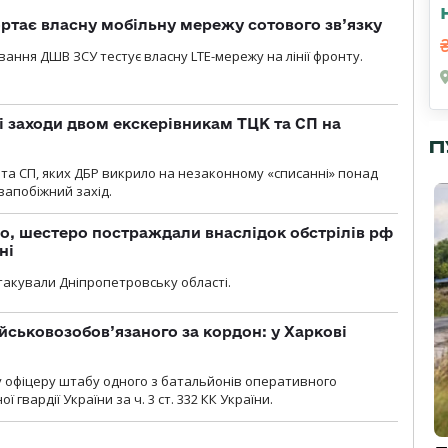
ртає власну мобільну мережу сотового зв’язку
вання ДШВ ЗСУ тестує власну LTE-мережу на лінії фронту.
і заходи двом екскерівникам ТЦК та СП на
П
та СП, яких ДБР викрило на незаконному «списанні» понад
 запобіжний захід.
о, шестеро постраждали внаслідок обстрілів рф
ні
атакували Дніпропетровську області.
йськовозобов’язаного за кордон: у Харкові
у офіцеру штабу одного з батальйонів оперативного
гвардії України за ч. 3 ст. 332 КК України.