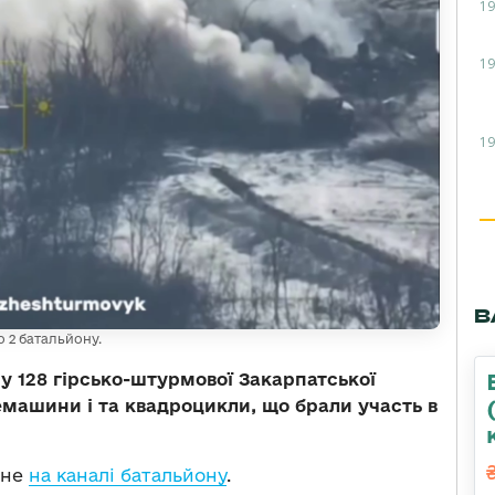
19
19
19
В
о 2 батальйону.
у 128 гірсько-штурмової Закарпатської
машини і та квадроцикли, що брали участь в
ене
на каналі батальйону
.