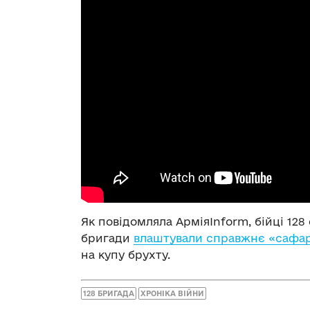
Як повідомляла АрміяInform, бійці 128
бригади
влаштували справжнє «сафар
на купу брухту.
128 БРИГАДА
ХРОНІКА ВІЙНИ