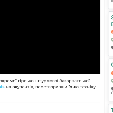
 окремої гірсько-штурмової Закарпатської
і»
на окупантів, перетворивши їхню техніку