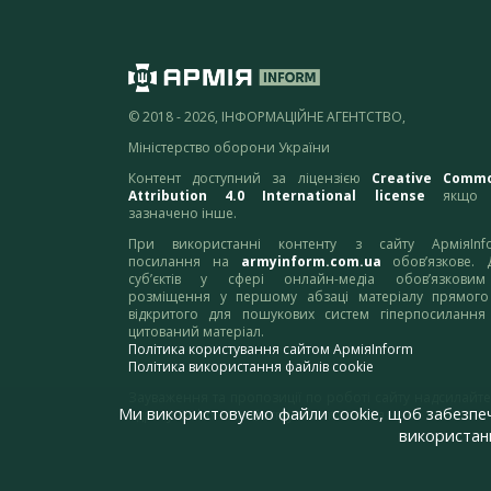
© 2018 - 2026, ІНФОРМАЦІЙНЕ АГЕНТСТВО,
Міністерство оборони України
Контент доступний за ліцензією
Creative Comm
Attribution 4.0 International license
якщо 
зазначено інше.
При використанні контенту з сайту АрміяInf
посилання на
armyinform.com.ua
обов’язкове. 
суб’єктів у сфері онлайн-медіа обов’язкови
розміщення у першому абзаці матеріалу прямого
відкритого для пошукових систем гіперпосилання
цитований матеріал.
Політика користування сайтом АрміяInform
Політика використання файлів cookie
Зауваження та пропозиції по роботі сайту надсилайте
Ми використовуємо файли cookie, щоб забезпе
адресу:
webmaster@armyinform.com.ua
використанн