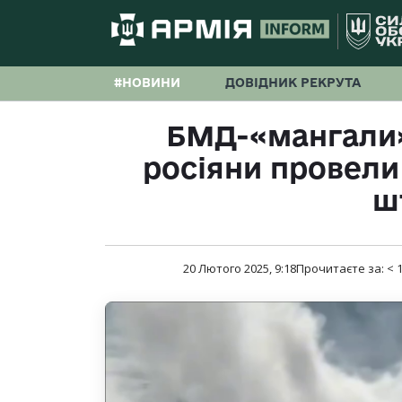
#НОВИНИ
ДОВІДНИК РЕКРУТА
БМД-«мангали»
росіяни провел
ш
20 Лютого 2025, 9:18
Прочитаєте за:
< 