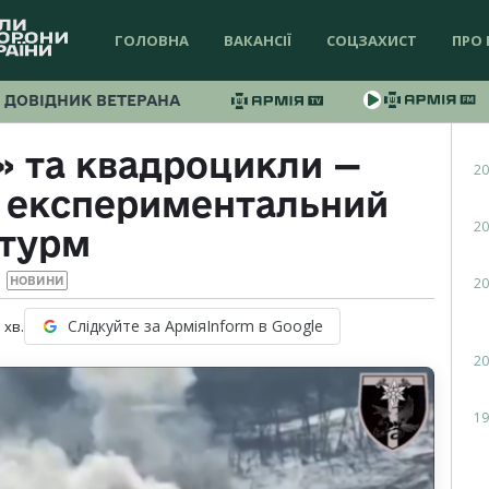
ГОЛОВНА
ВАКАНСІЇ
СОЦЗАХИСТ
ПРО 
ДОВІДНИК ВЕТЕРАНА
 та квадроцикли —
20
и експериментальний
20
турм
20
НОВИНИ
Слідкуйте за АрміяInform в Google
1
хв.
20
19