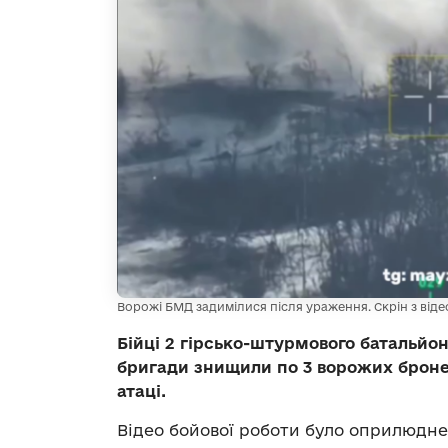
Ворожі БМД задимілися після ураження. Скрін з віде
Бійці 2 гірсько-штурмового батальйон
бригади знищили по 3 ворожих броне
атаці.
Відео бойової роботи було оприлюдн