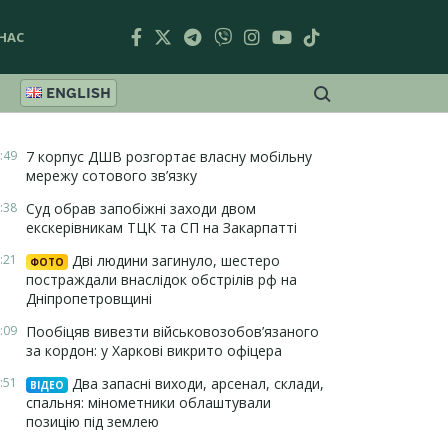
НАС
ENGLISH
:49
7 корпус ДШВ розгортає власну мобільну
мережу сотового зв’язку
:38
Суд обрав запобіжні заходи двом
екскерівникам ТЦК та СП на Закарпатті
:21
Дві людини загинуло, шестеро
ФОТО
постраждали внаслідок обстрілів рф на
Дніпропетровщині
:09
Пообіцяв вивезти військовозобов’язаного
за кордон: у Харкові викрито офіцера
:51
Два запасні виходи, арсенал, склади,
ВІДЕО
спальня: мінометники облаштували
позицію під землею