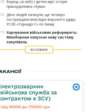
:38
Борець за небо і дитячі мрії: історія
прикордонника «Кума»
:24
Двоє людей загинули, ще четверо
постраждали внаслідок ворожого удару
РСЗВ «Торнадо-С» по Ізюму
:10
Харчування військових реформують:
Міноборони запускає нову систему
закупівель
ВСІ НОВИНИ
АКАНСІЇ
Електрозварник
(військова служба за
контрактом в ЗСУ)
від 50000 до 170000 грн