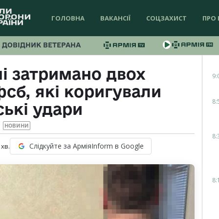
ГОЛОВНА
ВАКАНСІЇ
СОЦЗАХИСТ
ПРО 
ДОВІДНИК ВЕТЕРАНА
і затримано двох
9:
сб, які коригували
8:
ські удари
НОВИНИ
8:
Слідкуйте за АрміяInform в Google
хв.
8: