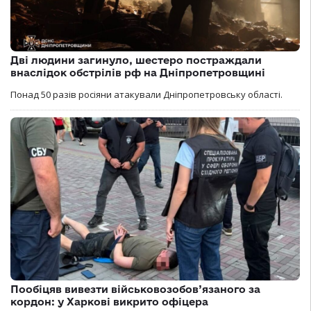
Дві людини загинуло, шестеро постраждали
внаслідок обстрілів рф на Дніпропетровщині
Понад 50 разів росіяни атакували Дніпропетровську області.
Пообіцяв вивезти військовозобов’язаного за
кордон: у Харкові викрито офіцера