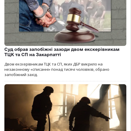
Суд обрав запобіжні заходи двом екскерівникам
ТЦК та СП на Закарпатті
Двом екскерівникам ТЦК та СП, яких ДБР викрило на
незаконному «списанні» понад тисячі чоловіків, обрано
запобіжний захід.