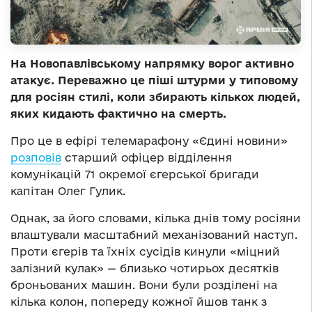
На Новопавлівському напрямку ворог активно
атакує. Переважно це піші штурми у типовому
для росіян стилі, коли збирають кількох людей,
яких кидають фактично на смерть.
Про це в ефірі телемарафону «Єдині новини»
розповів
старший офіцер відділення
комунікацій 71 окремої єгерської бригади
капітан Олег Гулик.
Однак, за його словами, кілька днів тому росіяни
влаштували масштабний механізований наступ.
Проти єгерів та їхніх сусідів кинули «міцний
залізний кулак» — близько чотирьох десятків
броньованих машин. Вони були розділені на
кілька колон, попереду кожної йшов танк з