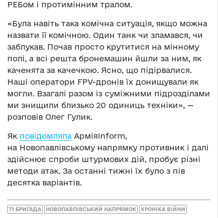
РЕБом і протимінним тралом.
«Була навіть така комічна ситуація, якщо можна
назвати її комічною. Один танк чи зламався, чи
заблукав. Почав просто крутитися на мінному
полі, а всі решта бронемашин йшли за ним, як
каченята за качечкою. Ясно, що підірвалися.
Наші оператори FPV-дронів їх донищували як
могли. Взагалі разом із суміжними підрозділами
ми знищили близько 20 одиниць техніки», —
розповів Олег Гулик.
Як
повідомляла
АрміяInform,
на Новопавлівському напрямку противник і далі
здійснює спроби штурмових дій, пробує різні
методи атак. За останні тижні їх було з пів
десятка варіантів.
71 БРИГАДА
НОВОПАВЛІВСЬКИЙ НАПРЯМОК
ХРОНІКА ВІЙНИ