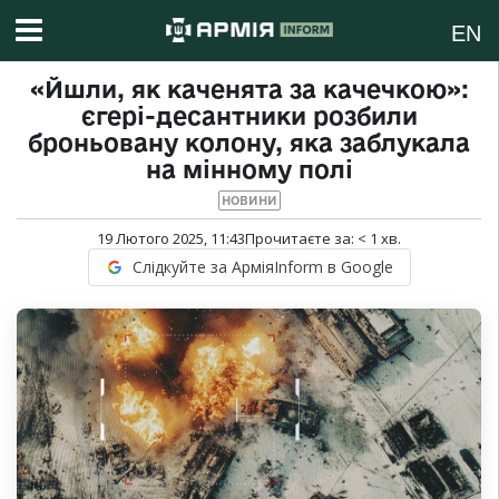
EN
«Йшли, як каченята за качечкою»:
єгері-десантники розбили
броньовану колону, яка заблукала
на мінному полі
НОВИНИ
19 Лютого 2025, 11:43
Прочитаєте за:
< 1
хв.
Слідкуйте за АрміяInform в Google