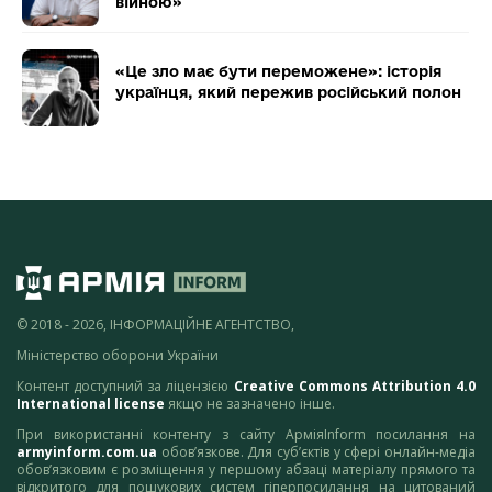
війною»
«Це зло має бути переможене»: історія
українця, який пережив російський полон
© 2018 - 2026, ІНФОРМАЦІЙНЕ АГЕНТСТВО,
Міністерство оборони України
Контент доступний за ліцензією
Creative Commons Attribution 4.0
International license
якщо не зазначено інше.
При використанні контенту з сайту АрміяInform посилання на
armyinform.com.ua
обов’язкове. Для суб’єктів у сфері онлайн-медіа
обов’язковим є розміщення у першому абзаці матеріалу прямого та
відкритого для пошукових систем гіперпосилання на цитований