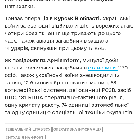
П’ятихатки.
Триває операція
в Курській області.
Українські
воїни за сьогодні відбивали шість ворожих атак,
чотири боєзіткнення ще тривають до цього
часу, також авіація загарбників завдала
14 ударів, скинувши при цьому 17 КАБ.
Як повідомляла АрміяInform, минулої доби
втрати російських загарбників
становили
1170
осіб. Також українські воїни знешкодили 12
танків, 12 бойових броньованих машин, 53
артилерійські системи, дві одиниці РСЗВ, засіб
ППО, 181 БПЛА оперативно-тактичного рівня,
одну крилату ракету, 74 одиниці автомобільної
та одну одиницю спеціальної техніки окупантів.
ГЕНЕРАЛЬНИЙ ШТАБ ЗСУ
ОПЕРАТИВНА ІНФОРМАЦІЯ
СИТУАЦІЯ НА ФРОНТІ