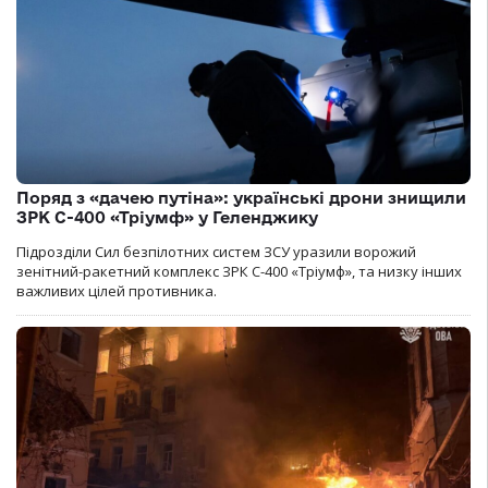
Поряд з «дачею путіна»: українські дрони знищили
ЗРК С-400 «Тріумф» у Геленджику
Підрозділи Сил безпілотних систем ЗСУ уразили ворожий
зенітний-ракетний комплекс ЗРК С-400 «Тріумф», та низку інших
важливих цілей противника.