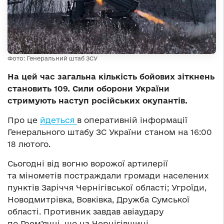
Фото: Генеральний штаб ЗСУ
На цей час загальна кількість бойових зіткнень
становить 109. Сили оборони України
стримують наступ російських окупантів.
Про це
йдеться
в оперативній інформації
Генерального штабу ЗС України станом на 16:00
18 лютого.
Сьогодні від вогню ворожої артилерії
та мінометів постраждали громади населених
пунктів Заріччя Чернігівської області; Угроїди,
Новодмитрівка, Вовківка, Дружба Сумської
області. Противник завдав авіаудару
по Грем’ячці, що на Чернігівщині.