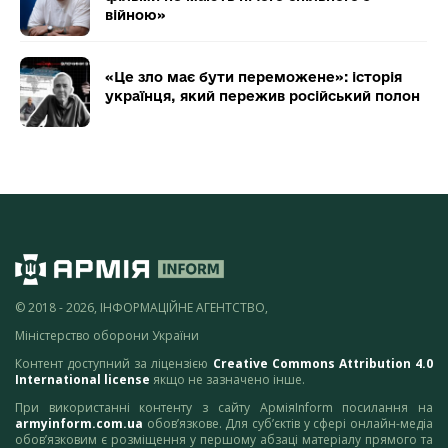
війною»
«Це зло має бути переможене»: історія
українця, який пережив російський полон
© 2018 - 2026, ІНФОРМАЦІЙНЕ АГЕНТСТВО,
Міністерство оборони України
Контент доступний за ліцензією
Creative Commons Attribution 4.0
International license
якщо не зазначено інше.
При використанні контенту з сайту АрміяInform посилання на
armyinform.com.ua
обов’язкове. Для суб’єктів у сфері онлайн-медіа
обов’язковим є розміщення у першому абзаці матеріалу прямого та