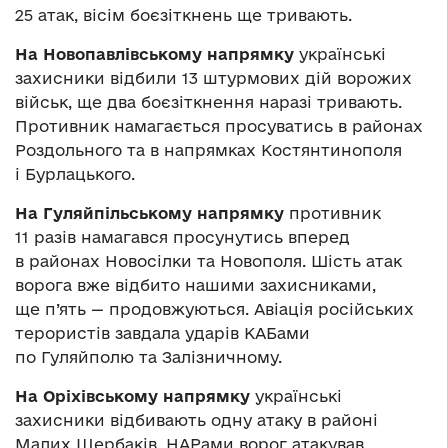
25 атак, вісім боєзіткнень ще тривають.
На Новопавлівському напрямку
українські
захисники відбили 13 штурмових дій ворожих
військ, ще два боєзіткнення наразі тривають.
Противник намагається просуватись в районах
Роздольного та в напрямках Костянтинополя
і Бурлацького.
На Гуляйпільському напрямку
противник
11 разів намагався просунутись вперед
в районах Новосілки та Новополя. Шість атак
ворога вже відбито нашими захисниками,
ще п’ять — продовжуються. Авіація російських
терористів завдала ударів КАБами
по Гуляйполю та Залізничному.
На Оріхівському напрямку
українські
захисники відбивають одну атаку в районі
Малих Щербаків. НАРами ворог атакував