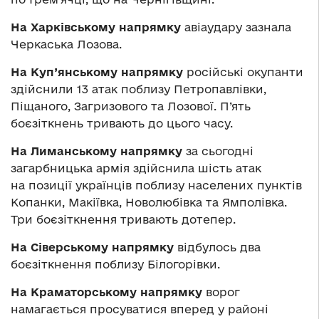
На Харківському напрямку
авіаудару зазнала
Черкаська Лозова.
На Куп’янському напрямку
російські окупанти
здійснили 13 атак поблизу Петропавлівки,
Піщаного, Загризового та Лозової. П’ять
боєзіткнень тривають до цього часу.
На Лиманському напрямку
за сьогодні
загарбницька армія здійснила шість атак
на позиції українців поблизу населених пунктів
Копанки, Макіївка, Новолюбівка та Ямполівка.
Три боєзіткнення тривають дотепер.
На Сіверському напрямку
відбулось два
боєзіткнення поблизу Білогорівки.
На Краматорському напрямку
ворог
намагається просуватися вперед у районі