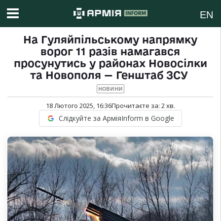
EN
На Гуляйпільському напрямку
ворог 11 разів намагався
просунутись у районах Новосілки
та Новополя — Генштаб ЗСУ
НОВИНИ
18 Лютого 2025, 16:36
Прочитаєте за:
2
хв.
Слідкуйте за АрміяInform в Google