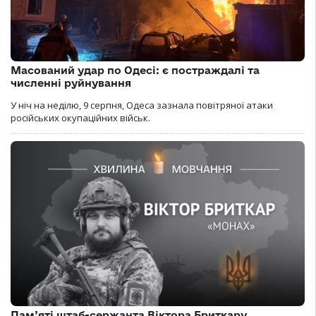
Масований удар по Одесі: є постраждалі та
численні руйнування
У ніч на неділю, 9 серпня, Одеса зазнала повітряної атаки
російських окупаційних військ.
Пам’яті штаб-сержанта Віктора Бриткару