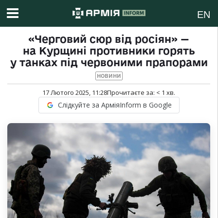
EN
«Черговий сюр від росіян» —
на Курщині противники горять
у танках під червоними прапорами
НОВИНИ
17 Лютого 2025, 11:28
Прочитаєте за:
< 1
хв.
Слідкуйте за АрміяInform в Google