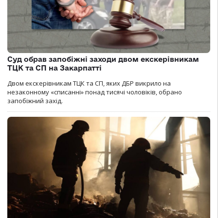
Суд обрав запобіжні заходи двом екскерівникам
ТЦК та СП на Закарпатті
Двом екскерівникам ТЦК та СП, яких ДБР викрило на
незаконному «списанні» понад тисячі чоловіків, обрано
запобіжний захід.