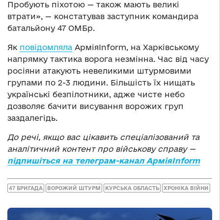
Пробують піхотою — також мають великі
втрати», — констатував заступник командира
батальйону 47 ОМБр.
Як
повідомляла
АрміяInform, на Харківському
напрямку тактика ворога незмінна. Час від часу
росіяни атакують невеликими штурмовими
групами по 2-3 людини. Більшість їх нищать
українські безпілотники, адже чисте небо
дозволяє бачити висування ворожих груп
заздалегідь.
До речі, якщо вас цікавить спеціалізований та
аналітичний контент про військову справу —
підпишіться на телеграм-канал АрміяInform
47 БРИГАДА
ВОРОЖИЙ ШТУРМ
КУРСЬКА ОБЛАСТЬ
ХРОНІКА ВІЙНИ