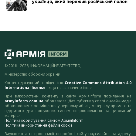
українця, який пережив російський полон
© 2018 - 2026, ІНФОРМАЦІЙНЕ АГЕНТСТВО,
Міністерство оборони України
Контент доступний за ліцензією
Creative Commons Attribution 4.0
International license
якщо не зазначено інше.
При використанні контенту з сайту АрміяInform посилання на
armyinform.com.ua
обов’язкове. Для суб’єктів у сфері онлайн-медіа
обов’язковим є розміщення у першому абзаці матеріалу прямого та
відкритого для пошукових систем гіперпосилання на цитований
матеріал.
Політика користування сайтом АрміяInform
Політика використання файлів cookie
Зауваження та пропозиції по роботі сайту надсилайте на адресу: