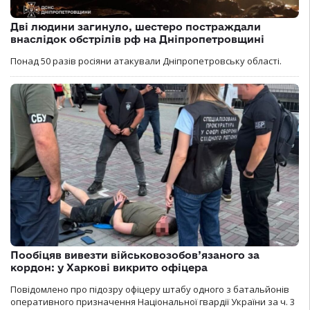
Дві людини загинуло, шестеро постраждали
внаслідок обстрілів рф на Дніпропетровщині
Понад 50 разів росіяни атакували Дніпропетровську області.
Пообіцяв вивезти військовозобов’язаного за
кордон: у Харкові викрито офіцера
Повідомлено про підозру офіцеру штабу одного з батальйонів
оперативного призначення Національної гвардії України за ч. 3