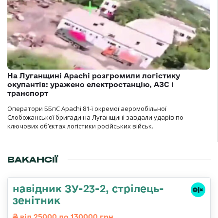
На Луганщині Apachi розгромили логістику
окупантів: уражено електростанцію, АЗС і
транспорт
Оператори ББпС Apachi 81-ї окремої аеромобільної
Слобожанської бригади на Луганщині завдали ударів по
ключових об’єктах логістики російських військ.
ВАКАНСІЇ
навідник ЗУ-23-2, стрілець-
зенітник
від 25000 до 130000 грн