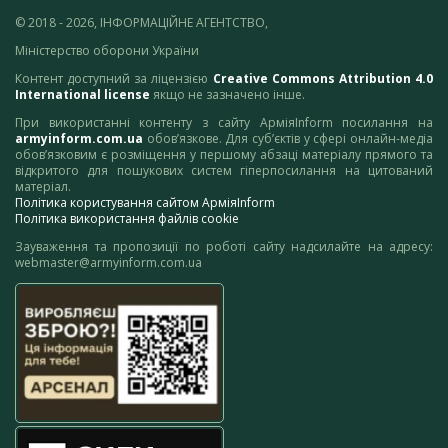
© 2018 - 2026, ІНФОРМАЦІЙНЕ АГЕНТСТВО,
Міністерство оборони України
Контент доступний за ліцензією
Creative Commons Attribution 4.0
International license
якщо не зазначено інше.
При використанні контенту з сайту АрміяInform посилання на
armyinform.com.ua
обов’язкове. Для суб’єктів у сфері онлайн-медіа
обов’язковим є розміщення у першому абзаці матеріалу прямого та
відкритого для пошукових систем гіперпосилання на цитований
матеріал.
Політика користування сайтом АрміяInform
Політика використання файлів cookie
Зауваження та пропозиції по роботі сайту надсилайте на адресу:
webmaster@armyinform.com.ua