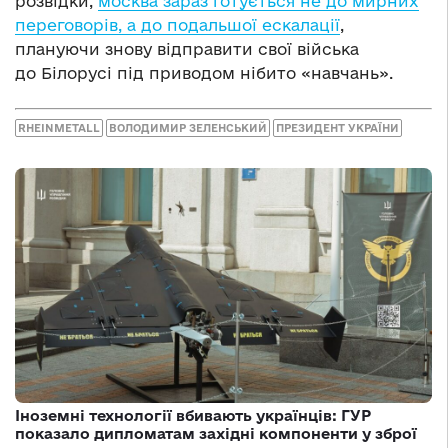
розвідки,
москва зараз готується не до мирних
переговорів, а до подальшої ескалації
,
плануючи знову відправити свої війська
до Білорусі під приводом нібито «навчань».
RHEINMETALL
ВОЛОДИМИР ЗЕЛЕНСЬКИЙ
ПРЕЗИДЕНТ УКРАЇНИ
Іноземні технології вбивають українців: ГУР
показало дипломатам західні компоненти у зброї