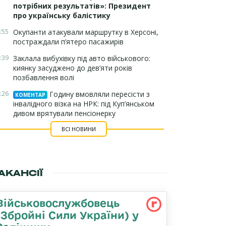
потрібних результатів»: Президент
про українську балістику
:55
Окупанти атакували маршрутку в Херсоні,
постраждали п’ятеро пасажирів
:39
Заклала вибухівку під авто військового:
киянку засуджено до дев’яти років
позбавлення волі
:26
Годину вмовляли пересісти з
КОМЕНТАР
інвалідного візка на НРК: під Куп’янськом
дивом врятували пенсіонерку
ВСІ НОВИНИ
АКАНСІЇ
Військовослужбовець
(Збройні Сили України) у