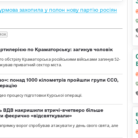
урмова захопила у полон нову партію росіян
МОК
ртилерією по Краматорську: загинув чоловік
го обстрілу Краматорська російськими військами загинув 52-
акував приватний сектор міста.
о»: понад 1000 кілометрів пройшли групи ССО,
перацію
ео процесу підготовки Курської операції.
ь ВДВ накришили втричі-вчетверо більше
ти феєрично «відсвяткували»
прямку ворог спробував атакувати у день свого свята, але