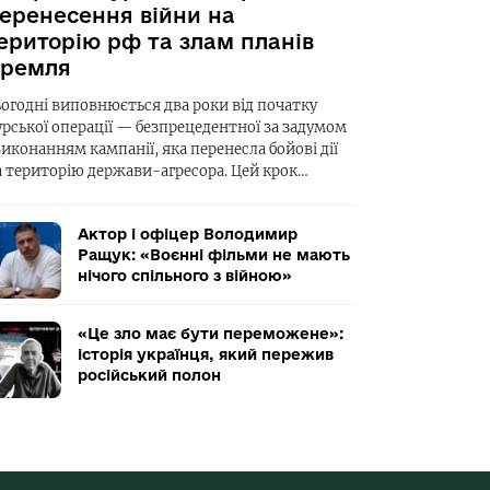
еренесення війни на
ериторію рф та злам планів
ремля
ьогодні виповнюється два роки від початку
урської операції — безпрецедентної за задумом
виконанням кампанії, яка перенесла бойові дії
а територію держави-агресора. Цей крок…
Актор і офіцер Володимир
Ращук: «Воєнні фільми не мають
нічого спільного з війною»
«Це зло має бути переможене»:
історія українця, який пережив
російський полон