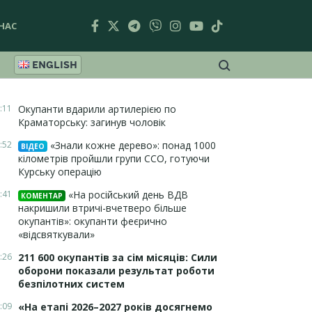
НАС
ENGLISH
:11
Окупанти вдарили артилерією по
Краматорську: загинув чоловік
:52
«Знали кожне дерево»: понад 1000
ВІДЕО
кілометрів пройшли групи ССО, готуючи
Курську операцію
:41
«На російський день ВДВ
КОМЕНТАР
накришили втричі-вчетверо більше
окупантів»: окупанти феєрично
«відсвяткували»
:26
211 600 окупантів за сім місяців: Сили
оборони показали результат роботи
безпілотних систем
:09
«На етапі 2026–2027 років досягнемо