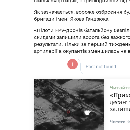
військ «Хортиця», оприлюднивши віде
Як зазначається, вороже озброєння б
бригади імені Якова Гандзюка.
«Пілоти FPV-дронів батальйону безпі
скидами залишили ворога без важкого
результати. Тільки за перший тижден
артилерії в окупантів зменшилась на в
«Прихо
десант
залиша