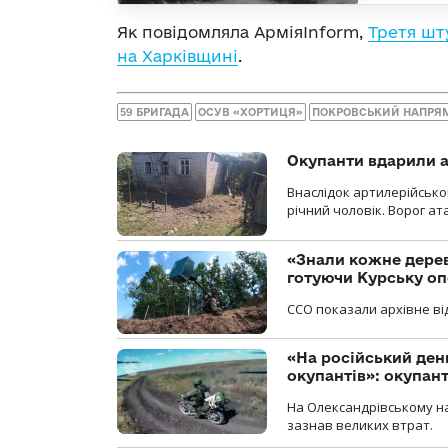
Як повідомляла АрміяInform,
Третя шт
на Харківщині
.
59 БРИГАДА
ОСУВ «ХОРТИЦЯ»
ПОКРОВСЬКИЙ НАПРЯ
Окупанти вдарили а
Внаслідок артилерійсько
річний чоловік. Ворог ат
«Знали кожне дерев
готуючи Курську о
ССО показали архівне від
«На російський ден
окупантів»: окупан
На Олександрівському на
зазнав великих втрат.