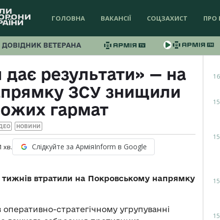
ГОЛОВНА
ВАКАНСІЇ
СОЦЗАХИСТ
ПРО 
ДОВІДНИК ВЕТЕРАНА
 дає результати» — на
16
апрямку ЗСУ знищили
15
рожих гармат
ДЕО
НОВИНИ
15
Слідкуйте за АрміяInform в Google
1
хв.
ка тижнів втратили на Покровському напрямку
15
 оперативно-стратегічному угрупуванні
15