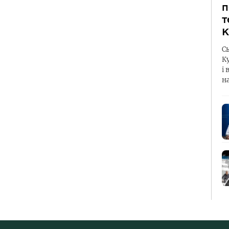
п
т
К
С
К
і 
н