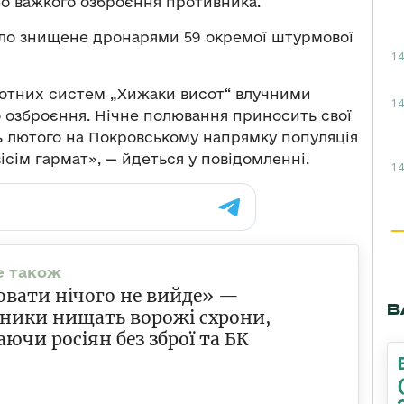
о важкого озброєння противника.
уло знищене дронарями 59 окремої штурмової
14
лотних систем „Хижаки висот“ влучними
14
 озброєння. Нічне полювання приносить свої
ь лютого на Покровському напрямку популяція
ісім гармат», — йдеться у повідомленні.
14
вати нічого не вийде» —
В
ники нищать ворожі схрони,
ючи росіян без зброї та БК