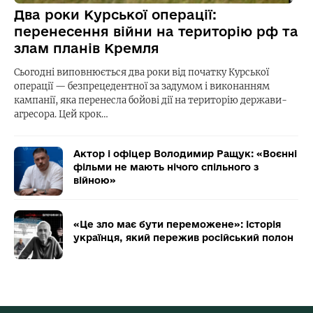
Два роки Курської операції:
перенесення війни на територію рф та
злам планів Кремля
Сьогодні виповнюється два роки від початку Курської
операції — безпрецедентної за задумом і виконанням
кампанії, яка перенесла бойові дії на територію держави-
агресора. Цей крок…
Актор і офіцер Володимир Ращук: «Воєнні
фільми не мають нічого спільного з
війною»
«Це зло має бути переможене»: історія
українця, який пережив російський полон