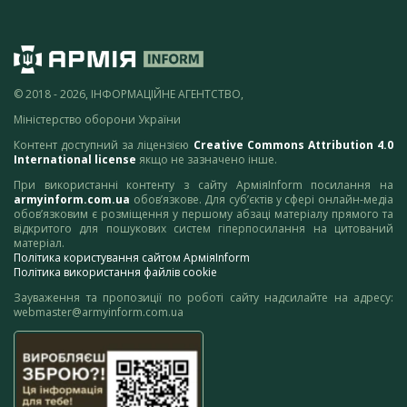
© 2018 - 2026, ІНФОРМАЦІЙНЕ АГЕНТСТВО,
Міністерство оборони України
Контент доступний за ліцензією
Creative Commons Attribution 4.0
International license
якщо не зазначено інше.
При використанні контенту з сайту АрміяInform посилання на
armyinform.com.ua
обов’язкове. Для суб’єктів у сфері онлайн-медіа
обов’язковим є розміщення у першому абзаці матеріалу прямого та
відкритого для пошукових систем гіперпосилання на цитований
матеріал.
Політика користування сайтом АрміяInform
Політика використання файлів cookie
Зауваження та пропозиції по роботі сайту надсилайте на адресу:
webmaster@armyinform.com.ua