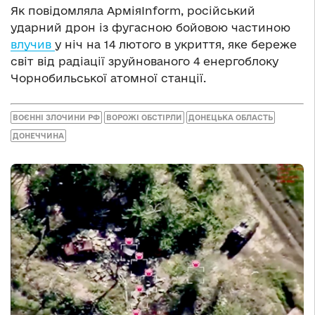
Як повідомляла АрміяInform, російський
ударний дрон із фугасною бойовою частиною
влучив
у ніч на 14 лютого в укриття, яке береже
світ від радіації зруйнованого 4 енергоблоку
Чорнобильської атомної станції.
ВОЄННІ ЗЛОЧИНИ РФ
ВОРОЖІ ОБСТІРЛИ
ДОНЕЦЬКА ОБЛАСТЬ
ДОНЕЧЧИНА