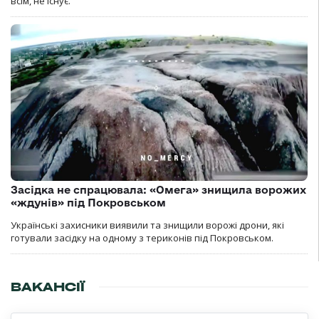
всім, не існує.
Засідка не спрацювала: «Омега» знищила ворожих
«ждунів» під Покровськом
Українські захисники виявили та знищили ворожі дрони, які
готували засідку на одному з териконів під Покровськом.
ВАКАНСІЇ