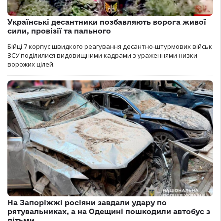
Українські десантники позбавляють ворога живої
сили, провізії та пального
Бійці 7 корпус швидкого реагування десантно-штурмових військ
ЗСУ поділилися видовищними кадрами з ураженнями низки
ворожих цілей.
На Запоріжжі росіяни завдали удару по
рятувальниках, а на Одещині пошкодили автобус з
дітьми