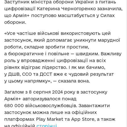
Заступник міністра оборони України з питань
цифровізації Катерина Черногоренко зазначила,
що Армія+ поступово масштабується у Силах
оборони.
«Усе частіше військові використовують цей
застосунок, який допомагає уникнути марудної
роботи, складне зробити простим,
а бюрократичне і повільне — швидким. Важливу
роль у впровадженні цифровізації на всіх
рівнях відіграє лідерство. І як ми бачимо,
у ДШВ, ССО та ДССТ вже є чудовий результат
у цьому напрямку», — сказала вона.
Загалом з 8 серпня 2024 року в застосунку
Армія+ авторизувалося понад
680 000 військовослужбовців. Завантажити
застосунок можна лише на офіційних
платформах Play Market та App Store, а також
на офіційній
сторінці
.