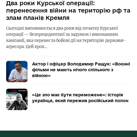
Два роки Курської операції:
перенесення війни на територію рф та
злам планів Кремля
Сьогодні виповнюється два роки від початку Курської
операції — безпрецедентної за задумом і виконанням
кампанії, яка перенесла бойові дії на територію держави-
агресора. Цей крок…
Актор і офіцер Володимир Ращук: «Воєнні
фільми не мають нічого спільного з
війною»
«Це зло має бути переможене»: історія
українця, який пережив російський полон