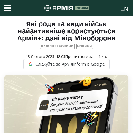
EN
Які роди та види військ
найактивніше користуються
Армія+: дані від Міноборони
ВАЖЛИВІ НОВИНИ
НОВИНИ
13 Лютого 2025, 18:05
Прочитаєте за:
< 1
хв.
Слідкуйте за АрміяInform в Google