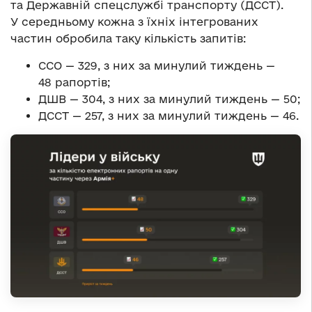
та Державній спецслужбі транспорту (ДССТ).
У середньому кожна з їхніх інтегрованих
частин обробила таку кількість запитів:
ССО — 329, з них за минулий тиждень —
48 рапортів;
ДШВ — 304, з них за минулий тиждень — 50;
ДССТ — 257, з них за минулий тиждень — 46.