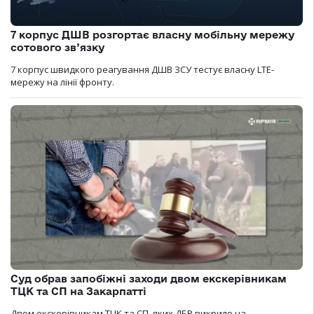
7 корпус ДШВ розгортає власну мобільну мережу
сотового зв’язку
7 корпус швидкого реагування ДШВ ЗСУ тестує власну LTE-
мережу на лінії фронту.
Суд обрав запобіжні заходи двом екскерівникам
ТЦК та СП на Закарпатті
Двом екскерівникам ТЦК та СП, яких ДБР викрило на