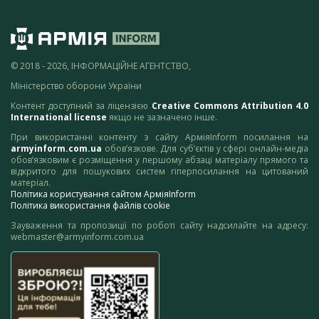
© 2018 - 2026, ІНФОРМАЦІЙНЕ АГЕНТСТВО,
Міністерство оборони України
Контент доступний за ліцензією
Creative Commons Attribution 4.0
International license
якщо не зазначено інше.
При використанні контенту з сайту АрміяInform посилання на
armyinform.com.ua
обов’язкове. Для суб’єктів у сфері онлайн-медіа
обов’язковим є розміщення у першому абзаці матеріалу прямого та
відкритого для пошукових систем гіперпосилання на цитований
матеріал.
Політика користування сайтом АрміяInform
Політика використання файлів cookie
Зауваження та пропозиції по роботі сайту надсилайте на адресу:
webmaster@armyinform.com.ua