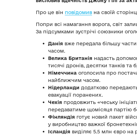
висловив вдячність Джону Гілі за ак
Про це він
повідомив
на своїй сторінц
Попри всі намагання ворога, світ зал
За підсумками зустрічі союзники огол
Данія
вже передала більшу части
часом.
Велика Британія
надасть допомог
тисячі дронів, десятки танків та
Німеччина
оголосила про постача
найближчим часом.
Нідерланди
додатково передають
евакуації поранених.
Чехія
продовжить «чеську ініціат
передаватиме щомісяця партію б
Фінляндія
готує новий пакет війс
у виробництво важкої бронетехні
Ісландія
виділяє 5.5 млн євро на 