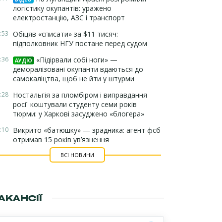
логістику окупантів: уражено
електростанцію, АЗС і транспорт
:53
Обіцяв «списати» за $11 тисяч:
підполковник НГУ постане перед судом
:36
«Підірвали собі ноги» —
АУДІО
деморалізовані окупанти вдаються до
самокаліцтва, щоб не йти у штурми
:28
Ностальгія за пломбіром і виправдання
росії коштували студенту семи років
тюрми: у Харкові засуджено «блогера»
:10
Викрито «батюшку» — зрадника: агент фсб
отримав 15 років ув’язнення
ВСІ НОВИНИ
АКАНСІЇ