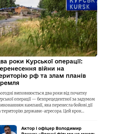
ва роки Курської операції:
еренесення війни на
ериторію рф та злам планів
ремля
ьогодні виповнюється два роки від початку
урської операції — безпрецедентної за задумом
виконанням кампанії, яка перенесла бойові дії
а територію держави-агресора. Цей крок…
Актор і офіцер Володимир
Ращук: «Воєнні фільми не мають