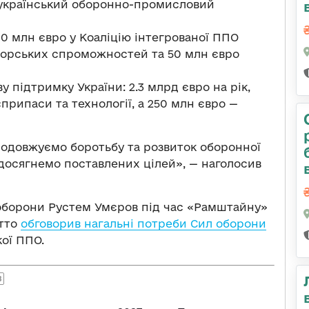
 український оборонно-промисловий
0 млн євро у Коаліцію інтегрованої ППО
 морських спроможностей та 50 млн євро
 підтримку України: 2.3 млрд євро на рік,
єприпаси та технології, а 250 млн євро —
одовжуємо боротьбу та розвиток оборонної
 досягнемо поставлених цілей», — наголосив
 оборони Рустем Умєров під час «Рамштайну»
етто
обговорив нагальні потреби Сил оборони
ої ППО.
В