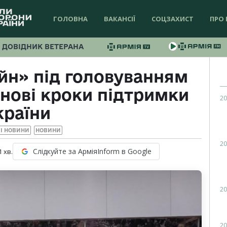
ГОЛОВНА
ВАКАНСІЇ
СОЦЗАХИСТ
ПРО 
ДОВІДНИК ВЕТЕРАНА
н» під головуванням
 нові кроки підтримки
20
країни
І НОВИНИ
НОВИНИ
20
Слідкуйте за АрміяInform в Google
1
хв.
20
20