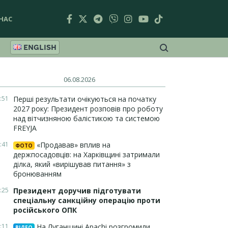
НАС
ENGLISH
06.08.2026
:51
Перші результати очікуються на початку
2027 року: Президент розповів про роботу
над вітчизняною балістикою та системою
FREYJA
:41
«Продавав» вплив на
ФОТО
держпосадовців: на Харківщині затримали
ділка, який «вирішував питання» з
бронюванням
:25
Президент доручив підготувати
спеціальну санкційну операцію проти
російського ОПК
:11
На Луганщині Apachi розгромили
ВІДЕО