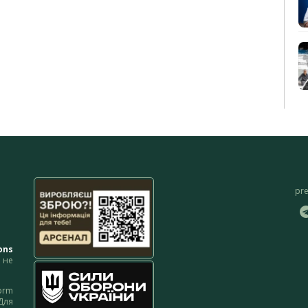
pr
ons
не
orm
Для