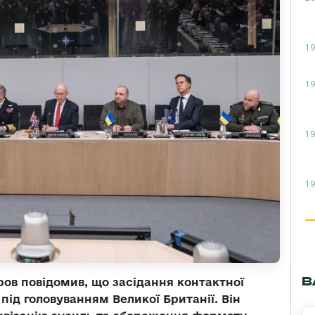
19
19
19
19
В
ов повідомив, що засідання контактної
ід головуванням Великої Британії. Він