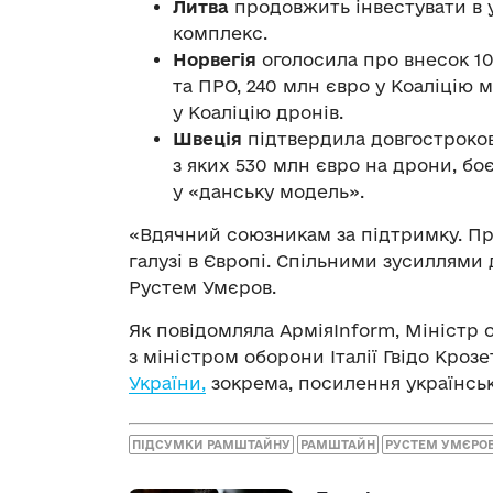
Литва
продовжить інвестувати в
комплекс.
Норвегія
оголосила про внесок 10
та ПРО, 240 млн євро у Коаліцію
у Коаліцію дронів.
Швеція
підтвердила довгострокову
з яких 530 млн євро на дрони, бо
у «данську модель».
«Вдячний союзникам за підтримку. Пр
галузі в Європі. Спільними зусиллями
Рустем Умєров.
Як повідомляла АрміяInform, Міністр
з міністром оборони Італії Гвідо Кроз
України,
зокрема, посилення українськ
ПІДСУМКИ РАМШТАЙНУ
РАМШТАЙН
РУСТЕМ УМЄРО