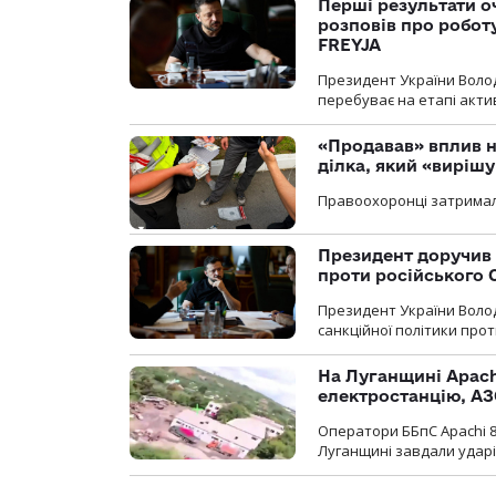
Перші результати о
розповів про робот
FREYJA
Президент України Воло
перебуває на етапі актив
«Продавав» вплив н
ділка, який «виріш
Правоохоронці затримал
Президент доручив 
проти російського
Президент України Воло
санкційної політики проти
На Луганщині Apach
електростанцію, АЗ
Оператори ББпС Apachi 8
Луганщині завдали ударів