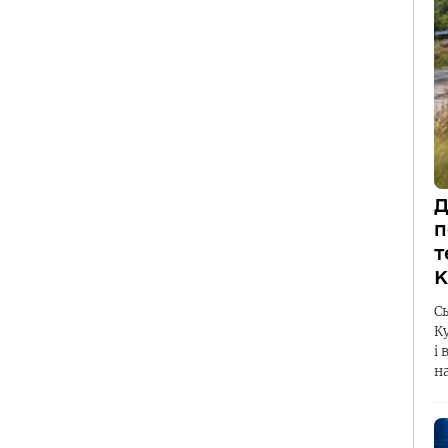
Д
п
т
К
С
К
і 
н