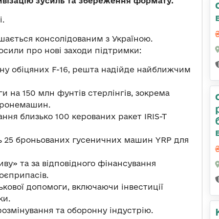
тивізацію зусиль та збереження формату.
і.
ишається консолідованим з Україною.
осили про нові заходи підтримки:
ну обіцяних F-16, решта надійде найближчим
и на 150 млн фунтів стерлінгів, зокрема
 бронемашин.
ння близько 100 керованих ракет IRIS-T
 25 броньованих гусеничних машин YRP для
иву» та за відповідного фінансування
оєприпасів.
ькової допомоги, включаючи інвестиції
ки.
розмінування та оборонну індустрію.