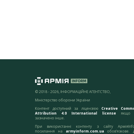
© 2018 - 2026, ІНФОРМАЦІЙНЕ АГЕНТСТВО,
Міністерство оборони України
Контент доступний за ліцензією
Creative Comm
Attribution 4.0 International license
якщо 
зазначено інше.
При використанні контенту з сайту АрміяInf
посилання на
armyinform.com.ua
обов’язкове. 