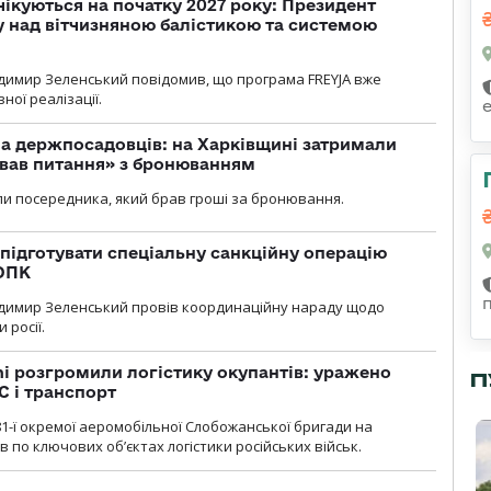
чікуються на початку 2027 року: Президент
у над вітчизняною балістикою та системою
димир Зеленський повідомив, що програма FREYJA вже
ної реалізації.
а держпосадовців: на Харківщині затримали
ував питання» з бронюванням
и посередника, який брав гроші за бронювання.
підготувати спеціальну санкційну операцію
 ОПК
димир Зеленський провів координаційну нараду щодо
 росії.
i розгромили логістику окупантів: уражено
П
С і транспорт
1-ї окремої аеромобільної Слобожанської бригади на
 по ключових об’єктах логістики російських військ.