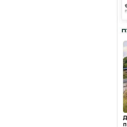
П
Д
п