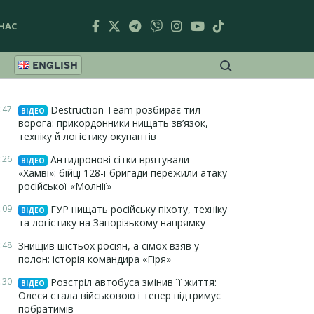
НАС
ENGLISH
:47
Destruction Team розбирає тил
ВІДЕО
ворога: прикордонники нищать зв’язок,
техніку й логістику окупантів
:26
Антидронові сітки врятували
ВІДЕО
«Хамві»: бійці 128-ї бригади пережили атаку
російської «Молнії»
:09
ГУР нищать російську піхоту, техніку
ВІДЕО
та логістику на Запорізькому напрямку
:48
Знищив шістьох росіян, а сімох взяв у
полон: історія командира «Гіря»
:30
Розстріл автобуса змінив її життя:
ВІДЕО
Олеся стала військовою і тепер підтримує
побратимів