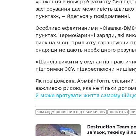
ураження військ рхб захисту Сил підт
застосування дає можливість швидко
пунктах«, — йдеться у повідомленні.
Особливо ефективними «Сівалка-ВМ8»
пунктах. Термобаричні заряди, які в
тиск на місці прильоту, гарантуючи п
снаряди не дають необхідного результ
«Шансів вижити у окупантів практичн
підтримки ЗСУ, підкреслюючи нищівну
Як повідомляла АрміяInform, сильний 
важливою рисою, яка не тільки допом
й може врятувати життя самому бійцю
КОМАНДУВАННЯ СИЛ ПІДТРИМКИ ЗСУ
ПОЛК РХБЗ
СИ
Destruction Team р
зв’язок, техніку й л