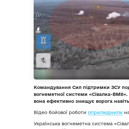
Командування Сил підтримки ЗСУ по
вогнеметної системи «Сівалка-ВМ8».
вона ефективно знищує ворога навіт
Відео бойової роботи
оприлюднили
на
Українська вогнеметна система «Сівал