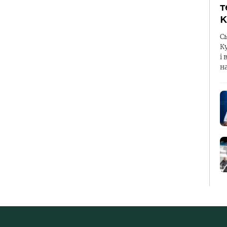
т
К
С
К
і 
н