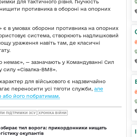
римки для тактичного рівня. Гнучкість
 нищити противника в обороні на опорних
 є в умовах оборони противника на опорних
икористовує система, створюють надлишковий
лощу ураження навіть там, де класичні
ату.
о немає», — зазначають у Командуванні Сил
 силу «Сівалка-ВМ8».
характер для військового є надзвичайно
агає переносити усі тяготи служби,
але
 або його побратимам.
ЛИ ПІДТРИМКИ ЗСУ
ХРОНІКА ВІЙНИ
озбирає тил ворога: прикордонники нищать
огістику окупантів