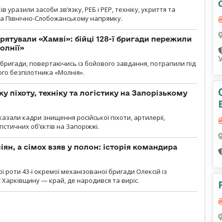
 уразили засоби зв’язку, РЕБ і РЕР, техніку, укриття та
на Північно-Слобожанському напрямку.
рятували «Хамві»: бійці 128-ї бригади пережили
олнії»
ї бригади, повертаючись із бойового завдання, потрапили під
ого безпілотника «Молнія».
у піхоту, техніку та логістику на Запорізькому
азали кадри знищення російської піхоти, артилерії,
гістичних об’єктів на Запоріжжі.
ян, а сімох взяв у полон: історія командира
ї роти 43-ї окремої механізованої бригади Олексій із
 Харківщину — край, де народився та виріс.