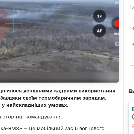
15
14
14
ділилося успішними кадрами використання
В
 Завдяки своїм термобаричним зарядам,
ь у найскладніших умовах.
 сторінці командування.
ка-ВМ8» — це мобільний засіб вогневого