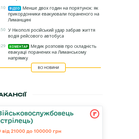
:10
Менше двох годин на порятунок: як
ВІДЕО
прикордонники евакуювали пораненого на
Лиманщині
:50
У Нікополі російський удар забрав життя
водія рейсового автобуса
:29
Медик розповів про складність
КОМЕНТАР
евакуації поранених на Лиманському
напрямку
ВСІ НОВИНИ
АКАНСІЇ
Військовослужбовець
(стрілець)
від 21000 до 100000 грн