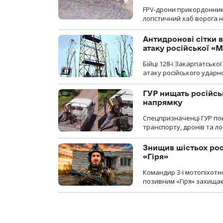
FPV-дрони прикордонників
логістичний хаб ворога 
Антидронові сітки в
атаку російської «М
Бійці 128-ї Закарпатсько
атаку російського ударн
ГУР нищать російськ
напрямку
Спецпризначенці ГУР пок
транспорту, дронів та ло
Знищив шістьох росі
«Гіря»
Командир 3-ї мотопіхотно
позивним «Гіря» захищає