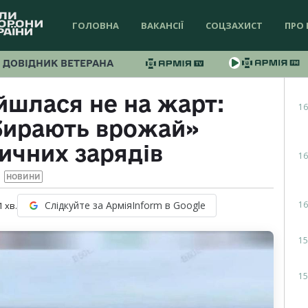
ГОЛОВНА
ВАКАНСІЇ
СОЦЗАХИСТ
ПРО 
ДОВІДНИК ВЕТЕРАНА
йшлася не на жарт:
16
бирають врожай»
ичних зарядів
16
НОВИНИ
16
Слідкуйте за АрміяInform в Google
1
хв.
15
15