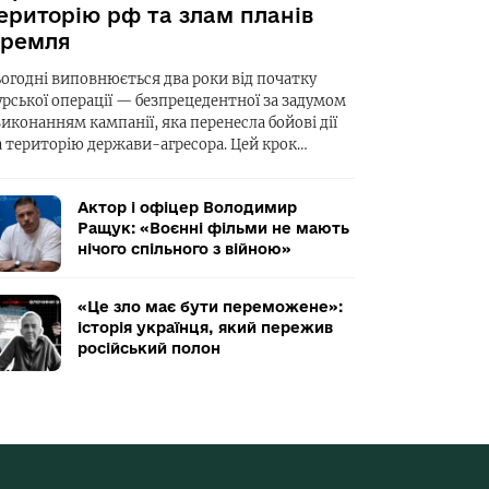
ериторію рф та злам планів
ремля
ьогодні виповнюється два роки від початку
урської операції — безпрецедентної за задумом
виконанням кампанії, яка перенесла бойові дії
а територію держави-агресора. Цей крок…
Актор і офіцер Володимир
Ращук: «Воєнні фільми не мають
нічого спільного з війною»
«Це зло має бути переможене»:
історія українця, який пережив
російський полон