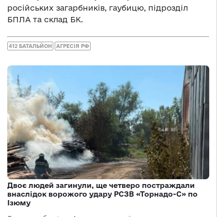
російських загарбників, гаубицю, підрозділ
БПЛА та склад БК.
412 БАТАЛЬЙОН
АГРЕСІЯ РФ
Двоє людей загинули, ще четверо постраждали
внаслідок ворожого удару РСЗВ «Торнадо-С» по
Ізюму