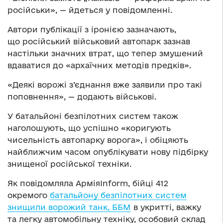
російськи», — йдеться у повідомленні.
Автори публікації з іронією зазначають,
що російський військовий автопарк зазнав
настільки значних втрат, що тепер змушений
вдаватися до «архаїчних методів предків».
«Деякі ворожі з’єднання вже заявили про такі
поповнення», — додають військові.
У батальйоні безпілотних систем також
наголошують, що успішно «коригують
чисельність автопарку ворога», і обіцяють
найближчим часом опублікувати нову підбірку
знищеної російської техніки.
Як повідомляла АрміяInform, бійці 412
окремого
батальйону безпілотних систем
знищили ворожий танк, ББМ
в укритті, важку
та легку автомобільну техніку, особовий склад