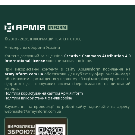
© 2018 - 2026, ІНФОРМАЦІЙНЕ АГЕНТСТВО,
Міністерство оборони України
Контент доступний за ліцензією
Creative Commons Attribution 4.0
International license
якщо не зазначено інше.
При використанні контенту з сайту АрміяInform посилання на
armyinform.com.ua
обов’язкове. Для суб’єктів у сфері онлайн-медіа
обов’язковим є розміщення у першому абзаці матеріалу прямого та
відкритого для пошукових систем гіперпосилання на цитований
матеріал.
Політика користування сайтом АрміяInform
Політика використання файлів cookie
Зауваження та пропозиції по роботі сайту надсилайте на адресу:
webmaster@armyinform.com.ua