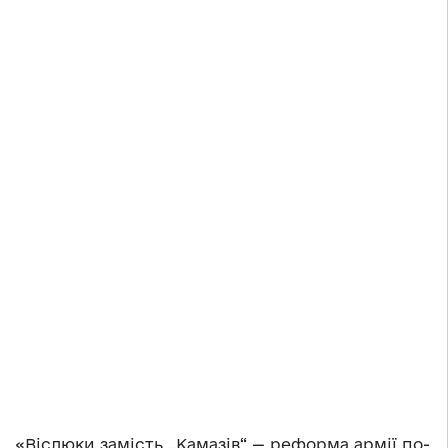
«Віслюки замість „Камазів“ — реформа армії по-