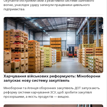
Окупанти обстріляли Ізюм з реактивної системи залпового
вогню, унаслідок удару загинули працівники цивільного
підприємства.
Харчування військових реформують: Міноборони
запускає нову систему закупівель
Міноборони та Агенція оборонних закупівель ДОТ запускають
реформу системи харчування ЗСУ, щоб зробити закупівлі
прозорішими, а якість продуктів — вищою.