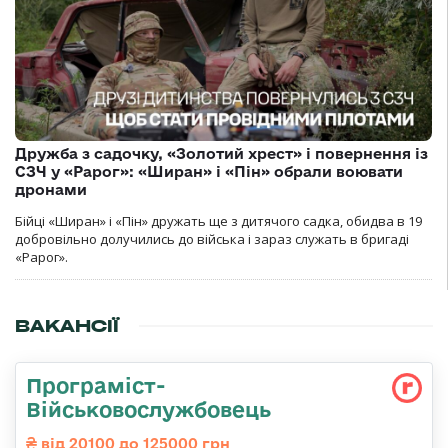
Дружба з садочку, «Золотий хрест» і повернення із
СЗЧ у «Рарог»: «Ширан» і «Пін» обрали воювати
дронами
Бійці «Ширан» і «Пін» дружать ще з дитячого садка, обидва в 19
добровільно долучились до війська і зараз служать в бригаді
«Рарог».
ВАКАНСІЇ
Програміст-
Військовослужбовець
від 20100 до 125000 грн