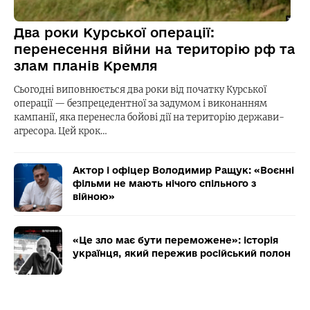
Два роки Курської операції:
перенесення війни на територію рф та
злам планів Кремля
Сьогодні виповнюється два роки від початку Курської
операції — безпрецедентної за задумом і виконанням
кампанії, яка перенесла бойові дії на територію держави-
агресора. Цей крок…
Актор і офіцер Володимир Ращук: «Воєнні
фільми не мають нічого спільного з
війною»
«Це зло має бути переможене»: історія
українця, який пережив російський полон