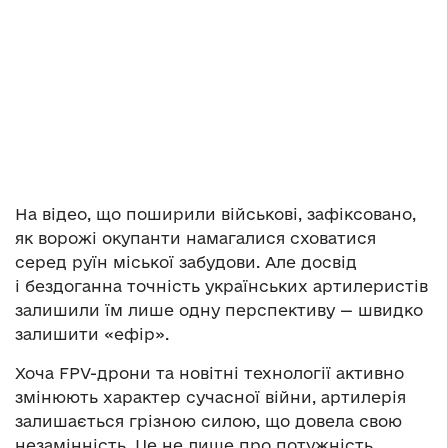
На відео, що поширили військові, зафіксовано,
як ворожі окупанти намагалися сховатися
серед руїн міської забудови. Але досвід
і бездоганна точність українських артилеристів
залишили їм лише одну перспективу — швидко
залишити «ефір».
Хоча FPV-дрони та новітні технології активно
змінюють характер сучасної війни, артилерія
залишається грізною силою, що довела свою
незамінність. Це не лише про потужність