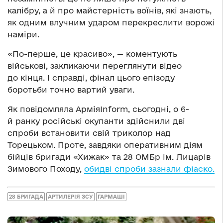
калібру, а й про майстерність воїнів, які знають,
як одним влучним ударом перекреслити ворожі
наміри.
«По-перше, це красиво», — коментують
військові, закликаючи переглянути відео
до кінця. І справді, фінал цього епізоду
боротьби точно вартий уваги.
Як повідомляла АрміяInform, сьогодні, о 6-
й ранку російські окупанти здійснили дві
спроби встановити свій триколор над
Торецьком. Проте, завдяки оперативним діям
бійців бригади «Хижак» та 28 ОМБр ім. Лицарів
Зимового Походу,
обидві спроби зазнали фіаско.
28 БРИГАДА
АРТИЛЕРІЯ ЗСУ
ГАРМАШІ