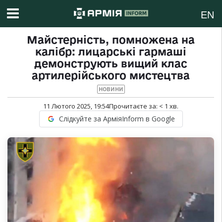
EN
Майстерність, помножена на
калібр: лицарські гармаші
демонструють вищий клас
артилерійського мистецтва
НОВИНИ
11 Лютого 2025, 19:54
Прочитаєте за:
< 1
хв.
Слідкуйте за АрміяInform в Google