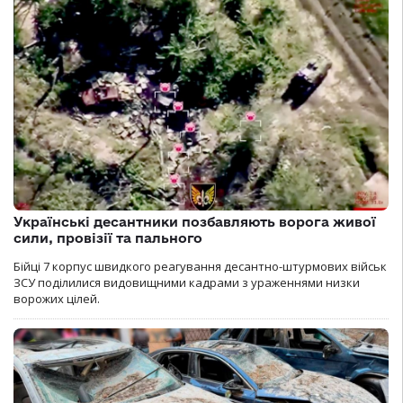
Українські десантники позбавляють ворога живої
сили, провізії та пального
Бійці 7 корпус швидкого реагування десантно-штурмових військ
ЗСУ поділилися видовищними кадрами з ураженнями низки
ворожих цілей.