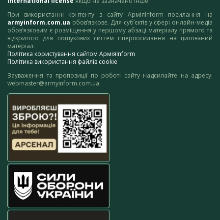
International license
якщо не зазначено інше.
При використанні контенту з сайту АрміяInform посилання на
armyinform.com.ua
обов’язкове. Для суб’єктів у сфері онлайн-медіа
обов’язковим є розміщення у першому абзаці матеріалу прямого та
відкритого для пошукових систем гіперпосилання на цитований
матеріал.
Політика користування сайтом АрміяInform
Політика використання файлів cookie
Зауваження та пропозиції по роботі сайту надсилайте на адресу:
webmaster@armyinform.com.ua