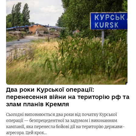
Два роки Курської операції:
перенесення війни на територію рф та
злам планів Кремля
Сьогодні виповнюється два роки від початку Курської
операції — безпрецедентної за задумом і виконанням
кампанії, яка перенесла бойові дії на територію держави-
агресора. Цей крок…