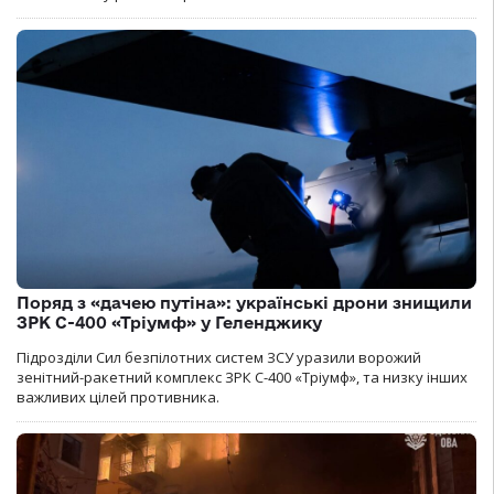
Поряд з «дачею путіна»: українські дрони знищили
ЗРК С-400 «Тріумф» у Геленджику
Підрозділи Сил безпілотних систем ЗСУ уразили ворожий
зенітний-ракетний комплекс ЗРК С-400 «Тріумф», та низку інших
важливих цілей противника.