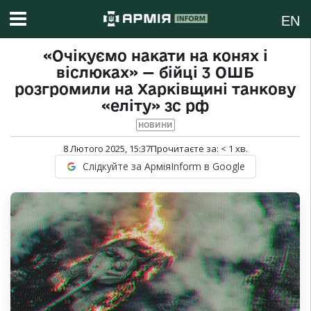
EN
«Очікуємо накати на конях і
віслюках» — бійці 3 ОШБ
розгромили на Харківщині танкову
«еліту» зс рф
НОВИНИ
8 Лютого 2025, 15:37
Прочитаєте за:
< 1
хв.
Слідкуйте за АрміяInform в Google