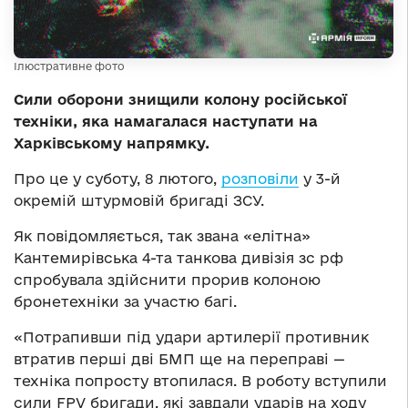
Ілюстративне фото
Сили оборони знищили колону російської
техніки, яка намагалася наступати на
Харківському напрямку.
Про це у суботу, 8 лютого,
розповіли
у 3-й
окремій штурмовій бригаді ЗСУ.
Як повідомляється, так звана «елітна»
Кантемирівська 4-та танкова дивізія зс рф
спробувала здійснити прорив колоною
бронетехніки за участю багі.
«Потрапивши під удари артилерії противник
втратив перші дві БМП ще на переправі —
техніка попросту втопилася. В роботу вступили
сили FPV бригади, які завдали ударів на ходу