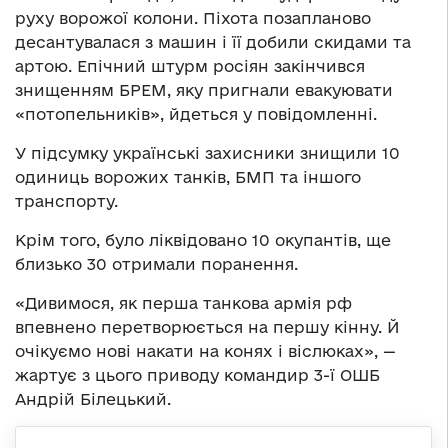
руху ворожої колони. Піхота позапланово
десантувалася з машин і її добили скидами та
артою. Епічний штурм росіян закінчився
знищенням БРЕМ, яку пригнали евакуювати
«потопельників», йдеться у повідомленні.
У підсумку українські захисники знищили 10
одиниць ворожих танків, БМП та іншого
транспорту.
Крім того, було ліквідовано 10 окупантів, ще
близько 30 отримали поранення.
«Дивимося, як перша танкова армія рф
впевнено перетворюється на першу кінну. Й
очікуємо нові накати на конях і віслюках», —
жартує з цього приводу командир 3-ї ОШБ
Андрій Білецький.