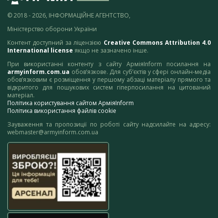
© 2018 - 2026, ІНФОРМАЦІЙНЕ АГЕНТСТВО,
Міністерство оборони України
Контент доступний за ліцензією
Creative Commons Attribution 4.0
International license
якщо не зазначено інше.
При використанні контенту з сайту АрміяInform посилання на
armyinform.com.ua
обов’язкове. Для суб’єктів у сфері онлайн-медіа
обов’язковим є розміщення у першому абзаці матеріалу прямого та
відкритого для пошукових систем гіперпосилання на цитований
матеріал.
Політика користування сайтом АрміяInform
Політика використання файлів cookie
Зауваження та пропозиції по роботі сайту надсилайте на адресу:
webmaster@armyinform.com.ua