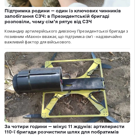
Підтримка родини — один із ключових чинників
запобігання СЗЧ: в Президентській бригаді
розповіли, чому сім’я рятує від СЗЧ
Командир артилерійського дивізіону Президентської бригади з
позивним «Махно» вважає, що підтримка сім'ї - надзвичайно
важливий фактор для військового.
За чотири години — мінус 11 ждунів: артилеристи
110-ї бригади розчистили шлях для побратимів