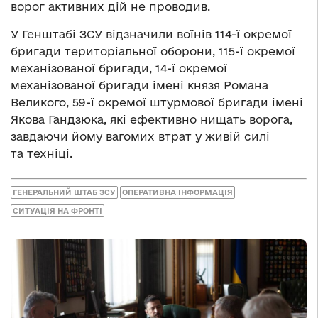
ворог активних дій не проводив.
У Генштабі ЗСУ відзначили воїнів 114-ї окремої
бригади територіальної оборони, 115-ї окремої
механізованої бригади, 14-ї окремої
механізованої бригади імені князя Романа
Великого, 59-ї окремої штурмової бригади імені
Якова Гандзюка, які ефективно нищать ворога,
завдаючи йому вагомих втрат у живій силі
та техніці.
ГЕНЕРАЛЬНИЙ ШТАБ ЗСУ
ОПЕРАТИВНА ІНФОРМАЦІЯ
СИТУАЦІЯ НА ФРОНТІ