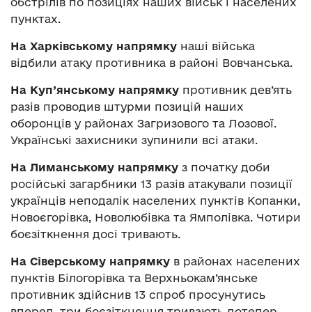
обстрілів по позиціях наших військ і населених
пунктах.
На Харківському напрямку
наші війська
відбили атаку противника в районі Вовчанська.
На Куп’янському напрямку
противник дев’ять
разів проводив штурми позицій наших
оборонців у районах Загризового та Лозової.
Українські захисники зупинили всі атаки.
На Лиманському напрямку
з початку доби
російські загарбники 13 разів атакували позиції
українців неподалік населених пунктів Копанки,
Новоєгорівка, Новолюбівка та Ямполівка. Чотири
боєзіткнення досі тривають.
На Сіверському напрямку
в районах населених
пунктів Білогорівка та Верхньокам’янське
противник здійснив 13 спроб просунутись
вперед, три боєзіткнення тривають дотепер.