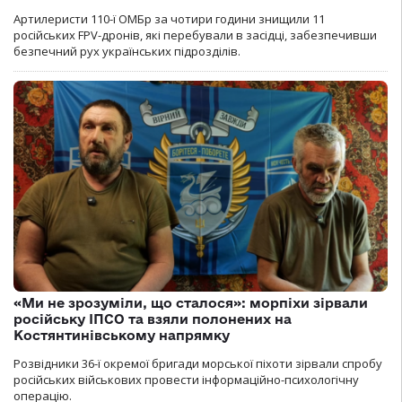
Артилеристи 110-ї ОМБр за чотири години знищили 11
російських FPV-дронів, які перебували в засідці, забезпечивши
безпечний рух українських підрозділів.
«Ми не зрозуміли, що сталося»: морпіхи зірвали
російську ІПСО та взяли полонених на
Костянтинівському напрямку
Розвідники 36-ї окремої бригади морської піхоти зірвали спробу
російських військових провести інформаційно-психологічну
операцію.