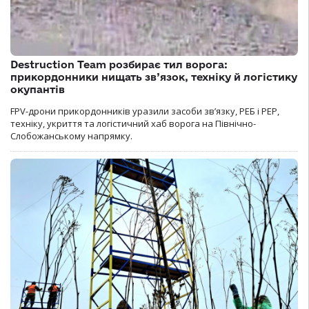
Destruction Team розбирає тил ворога:
прикордонники нищать зв’язок, техніку й логістику
окупантів
FPV-дрони прикордонників уразили засоби зв’язку, РЕБ і РЕР,
техніку, укриття та логістичний хаб ворога на Північно-
Слобожанському напрямку.