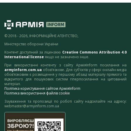
© 2018 - 2026, ІНФОРМАЦІЙНЕ АГЕНТСТВО,
Міністерство оборони України
Контент доступний за ліцензією
Creative Commons Attribution 4.0
International license
якщо не зазначено інше.
При використанні контенту з сайту АрміяInform посилання на
armyinform.com.ua
обов’язкове. Для суб’єктів у сфері онлайн-медіа
обов’язковим є розміщення у першому абзаці матеріалу прямого та
відкритого для пошукових систем гіперпосилання на цитований
матеріал.
Політика користування сайтом АрміяInform
Політика використання файлів cookie
Зауваження та пропозиції по роботі сайту надсилайте на адресу:
webmaster@armyinform.com.ua