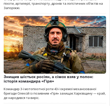
піхоти, артилерії, транспорту, дронів та логістичних об’єктів на
Запоріжжі.
Знищив шістьох росіян, а сімох взяв у полон:
історія командира «Гіря»
Командир 3-ї мотопіхотної роти 43-ї окремої механізованої
бригади Олексій із позивним «Гіря» захищає Харківщину — край,
де народився та виріс.