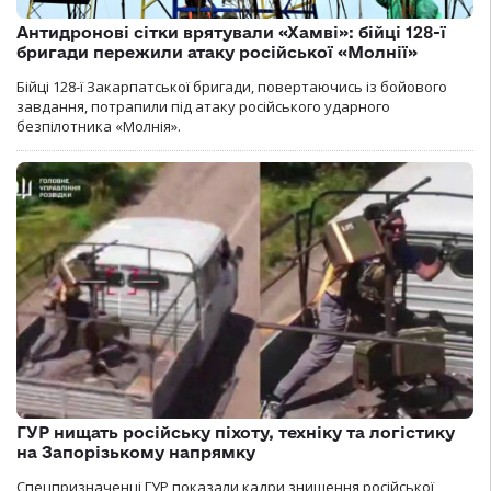
Антидронові сітки врятували «Хамві»: бійці 128-ї
бригади пережили атаку російської «Молнії»
Бійці 128-ї Закарпатської бригади, повертаючись із бойового
завдання, потрапили під атаку російського ударного
безпілотника «Молнія».
ГУР нищать російську піхоту, техніку та логістику
на Запорізькому напрямку
Спецпризначенці ГУР показали кадри знищення російської