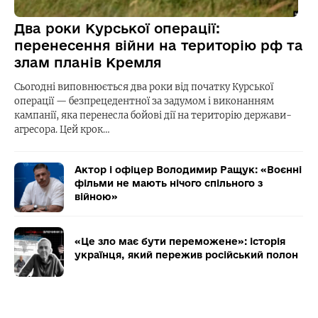
Два роки Курської операції:
перенесення війни на територію рф та
злам планів Кремля
Сьогодні виповнюється два роки від початку Курської
операції — безпрецедентної за задумом і виконанням
кампанії, яка перенесла бойові дії на територію держави-
агресора. Цей крок…
Актор і офіцер Володимир Ращук: «Воєнні
фільми не мають нічого спільного з
війною»
«Це зло має бути переможене»: історія
українця, який пережив російський полон