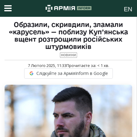
EN
Образили, скривдили, зламали
«карусель» — поблизу Куп’янська
вщент розтрощили російських
штурмовиків
НОВИНИ
7 Лютого 2025, 11:33
Прочитаєте за:
< 1
хв.
Слідкуйте за АрміяInform в Google