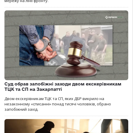
мережу на лінії фронту.
Суд обрав запобіжні заходи двом екскерівникам
ТЦК та СП на Закарпатті
Двом екскерівникам ТЦК та СП, яких ДБР викрило на
незаконному «списанні» понад тисячі чоловіків, обрано
запобіжний захід.