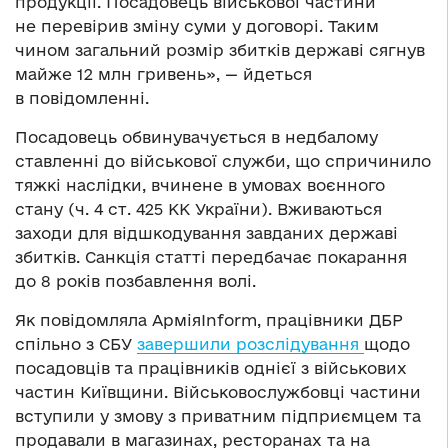
продукції. Посадовець військової частини
не перевірив зміну суми у договорі. Таким
чином загальний розмір збитків державі сягнув
майже 12 млн гривень», — йдеться
в повідомленні.
Посадовець обвинувачується в недбалому
ставленні до військової служби, що спричинило
тяжкі наслідки, вчинене в умовах воєнного
стану (ч. 4 ст. 425 КК України). Вживаються
заходи для відшкодування завданих державі
збитків. Санкція статті передбачає покарання
до 8 років позбавлення волі.
Як повідомляла АрміяInform, працівники ДБР
спільно з СБУ
завершили розслідування
щодо
посадовців та працівників однієї з військових
частин Київщини. Військовослужбовці частини
вступили у змову з приватним підприємцем та
продавали в магазинах, ресторанах та на