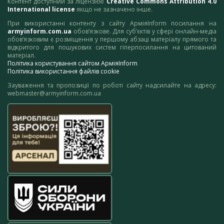
Контент доступний за ліцензією
Creative Commons Attribution 4.0
International license
якщо не зазначено інше.
При використанні контенту з сайту АрміяInform посилання на
armyinform.com.ua
обов’язкове. Для суб’єктів у сфері онлайн-медіа
обов’язковим є розміщення у першому абзаці матеріалу прямого та
відкритого для пошукових систем гіперпосилання на цитований
матеріал.
Політика користування сайтом АрміяInform
Політика використання файлів cookie
Зауваження та пропозиції по роботі сайту надсилайте на адресу:
webmaster@armyinform.com.ua