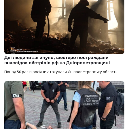
Дві людини загинуло, шестеро постраждали
внаслідок обстрілів рф на Дніпропетровщині
Понад 50 разів росіяни атакували Дніпропетровську області.