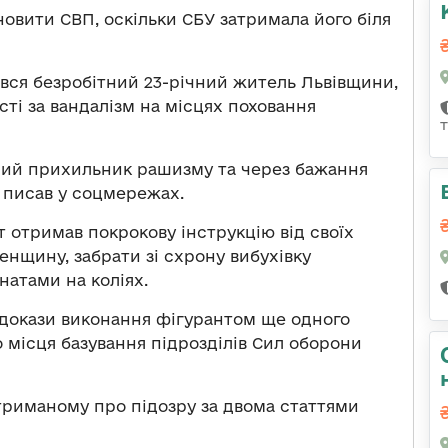
новити СВП, оскільки СБУ затримала його біля
ився безробітний 23-річний житель Львівщини,
сті за вандалізм на місцях поховання
йний прихильник рашизму та через бажання
о писав у соцмережах.
т отримав покрокову інструкцію від своїх
енщину, забрати зі схрону вибухівку
натами на коліях.
 докази виконання фігурантом ще одного
 місця базування підрозділів Сил оборони
триманому про підозру за двома статтями