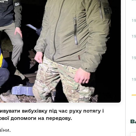
19
19
19
19
вувати вибухівку під час руху потягу і
ової допомоги на передову.
В
їни.