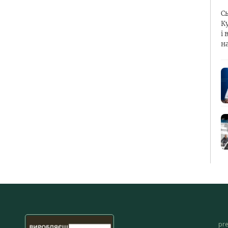
С
К
і 
н
pr