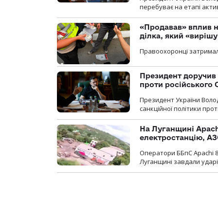
перебуває на етапі актив
«Продавав» вплив н
ділка, який «виріш
Правоохоронці затримал
Президент доручив 
проти російського
Президент України Воло
санкційної політики проти
На Луганщині Apach
електростанцію, АЗ
Оператори ББпС Apachi 8
Луганщині завдали ударів