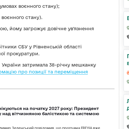
в умовах воєнного стану);
х воєнного стану).
ою, йому загрожує довічне ув’язнення
тники СБУ у Рівненській області
ої прокуратури.
и України затримала 38-річну мешканку
рмацію про позиції та переміщення
чікуються на початку 2027 року: Президент
у над вітчизняною балістикою та системою
димир Зеленський повідомив, що програма FREYJA вже