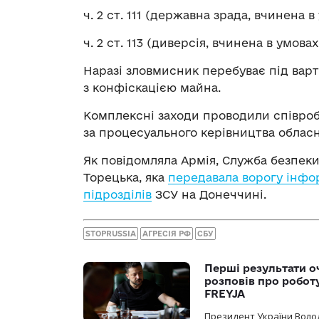
⁠ч. 2 ст. 111 (державна зрада, вчинена 
⁠ч. 2 ст. 113 (диверсія, вчинена в умова
Наразі зловмисник перебуває під варт
з конфіскацією майна.
Комплексні заходи проводили співробі
за процесуального керівництва обласн
Як повідомляла Армія, Служба безпек
Торецька, яка
передавала ворогу інфо
підрозділів
ЗСУ на Донеччині.
STOPRUSSIA
АГРЕСІЯ РФ
СБУ
Перші результати о
розповів про робот
FREYJA
Президент України Воло