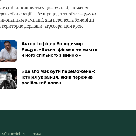
ьогодні виповнюється два роки від початку
урської операції — безпрецедентної за задумом
виконанням кампанії, яка перенесла бойові дії
а територію держави-агресора. Цей крок…
Актор і офіцер Володимир
Ращук: «Воєнні фільми не мають
нічого спільного з війною»
«Це зло має бути переможене»:
історія українця, який пережив
російський полон
ess@armyinform.com.ua