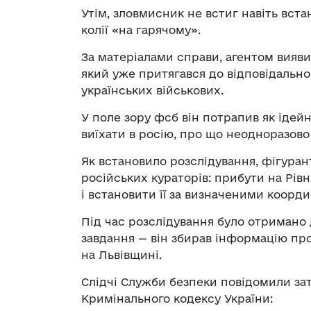
Утім, зловмисник не встиг навіть вста
колії «на гарячому».
За матеріалами справи, агентом вияв
який уже притягався до відповідально
українських військових.
У поле зору фсб він потрапив як іде
виїхати в росію, про що неодноразов
Як встановило розслідування, фігуран
російських кураторів: прибути на Рівн
і встановити її за визначеними коорди
Під час розслідування було отримано
завдання — він збирав інформацію про
на Львівщині.
Слідчі Служби безпеки повідомили за
Кримінального кодексу України: