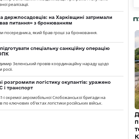
ної реалізації.
а держпосадовців: на Харківщині затримали
П
ував питання» з бронюванням
и посередника, який брав гроші за бронювання.
підготувати спеціальну санкційну операцію
 ОПК
димир Зеленський провів координаційну нараду щодо
 росії.
i розгромили логістику окупантів: уражено
С і транспорт
1-ї окремої аеромобільної Слобожанської бригади на
 по ключових об’єктах логістики російських військ.
Д
п
т
К