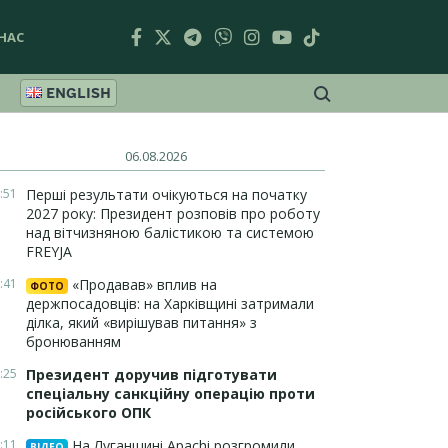
НАС
ENGLISH
06.08.2026
:51
Перші результати очікуються на початку
2027 року: Президент розповів про роботу
над вітчизняною балістикою та системою
FREYJA
:41
«Продавав» вплив на
ФОТО
держпосадовців: на Харківщині затримали
ділка, який «вирішував питання» з
бронюванням
:25
Президент доручив підготувати
спеціальну санкційну операцію проти
російського ОПК
:11
На Луганщині Apachi розгромили
ВІДЕО