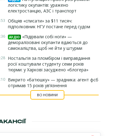
логістику окупантів: уражено
електростанцію, АЗС і транспорт
:53
Обіцяв «списати» за $11 тисяч:
підполковник НГУ постане перед судом
:36
«Підірвали собі ноги» —
АУДІО
деморалізовані окупанти вдаються до
самокаліцтва, щоб не йти у штурми
:28
Ностальгія за пломбіром і виправдання
росії коштували студенту семи років
тюрми: у Харкові засуджено «блогера»
:10
Викрито «батюшку» — зрадника: агент фсб
отримав 15 років ув’язнення
ВСІ НОВИНИ
АКАНСІЇ