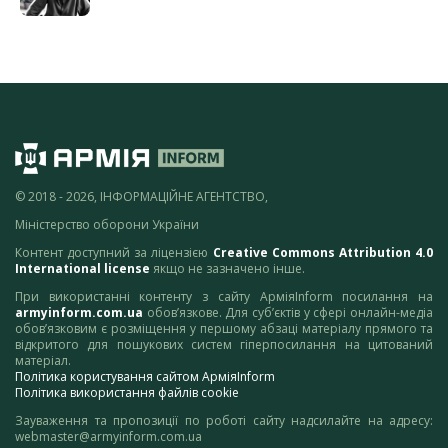
© 2018 - 2026, ІНФОРМАЦІЙНЕ АГЕНТСТВО,
Міністерство оборони України
Контент доступний за ліцензією
Creative Commons Attribution 4.0
International license
якщо не зазначено інше.
При використанні контенту з сайту АрміяInform посилання на
armyinform.com.ua
обов’язкове. Для суб’єктів у сфері онлайн-медіа
обов’язковим є розміщення у першому абзаці матеріалу прямого та
відкритого для пошукових систем гіперпосилання на цитований
матеріал.
Політика користування сайтом АрміяInform
Політика використання файлів cookie
Зауваження та пропозиції по роботі сайту надсилайте на адресу:
webmaster@armyinform.com.ua