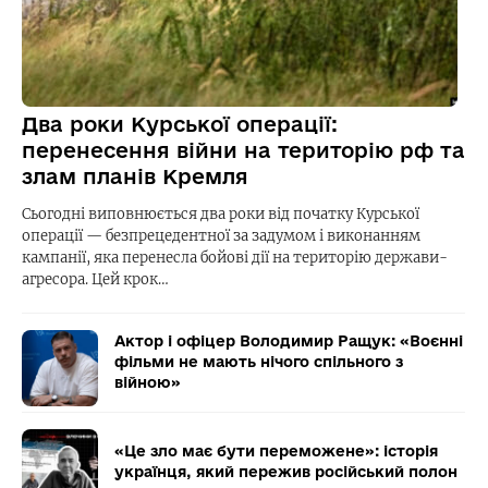
Два роки Курської операції:
перенесення війни на територію рф та
злам планів Кремля
Сьогодні виповнюється два роки від початку Курської
операції — безпрецедентної за задумом і виконанням
кампанії, яка перенесла бойові дії на територію держави-
агресора. Цей крок…
Актор і офіцер Володимир Ращук: «Воєнні
фільми не мають нічого спільного з
війною»
«Це зло має бути переможене»: історія
українця, який пережив російський полон