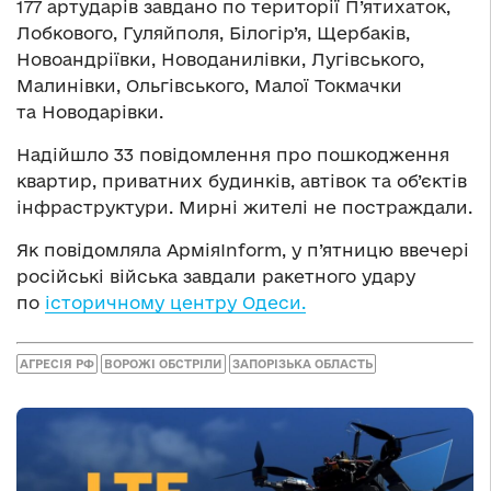
177 артударів завдано по території П’ятихаток,
Лобкового, Гуляйполя, Білогір’я, Щербаків,
Новоандріївки, Новоданилівки, Лугівського,
Малинівки, Ольгівського, Малої Токмачки
та Новодарівки.
Надійшло 33 повідомлення про пошкодження
квартир, приватних будинків, автівок та об’єктів
інфраструктури. Мирні жителі не постраждали.
Як повідомляла АрміяInform, у п’ятницю ввечері
російські війська завдали ракетного удару
по
історичному центру Одеси.
АГРЕСІЯ РФ
ВОРОЖІ ОБСТРІЛИ
ЗАПОРІЗЬКА ОБЛАСТЬ