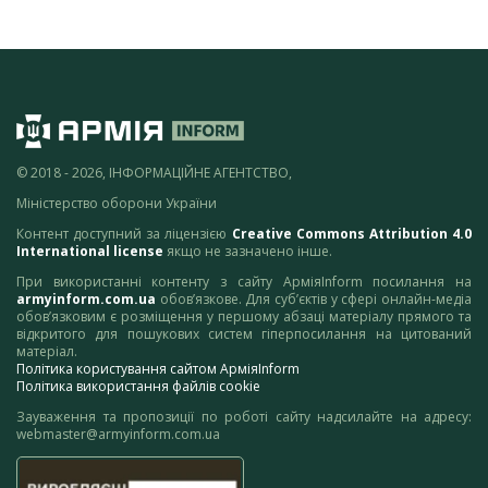
© 2018 - 2026, ІНФОРМАЦІЙНЕ АГЕНТСТВО,
Міністерство оборони України
Контент доступний за ліцензією
Creative Commons Attribution 4.0
International license
якщо не зазначено інше.
При використанні контенту з сайту АрміяInform посилання на
armyinform.com.ua
обов’язкове. Для суб’єктів у сфері онлайн-медіа
обов’язковим є розміщення у першому абзаці матеріалу прямого та
відкритого для пошукових систем гіперпосилання на цитований
матеріал.
Політика користування сайтом АрміяInform
Політика використання файлів cookie
Зауваження та пропозиції по роботі сайту надсилайте на адресу:
webmaster@armyinform.com.ua