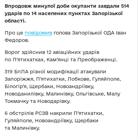
Впродовж минулої доби окупанти завдали 514
ударів по 14 населених пунктах Запорізької
області.
Про це
повідомив
голова Запорізької ОДА Іван
Федоров.
Ворог здійснив 12 авіаційних ударів
по П’ятихатках, Кам’янці та Преображенці.
319 БпЛА різної модифікації атакували
Запоріжжя, П’ятихатки, Лобкове, Гуляйполе,
Білогір’я, Щербаки, Новоандріївку,
Новоданилівку, Малинівку, Ольгівське, Малу
Токмачку та Новодарівку.
6 обстрілів РСЗВ накрили П’ятихатки,
Гуляйполе, Новоандріївку, Щербаки
та Малинівку.