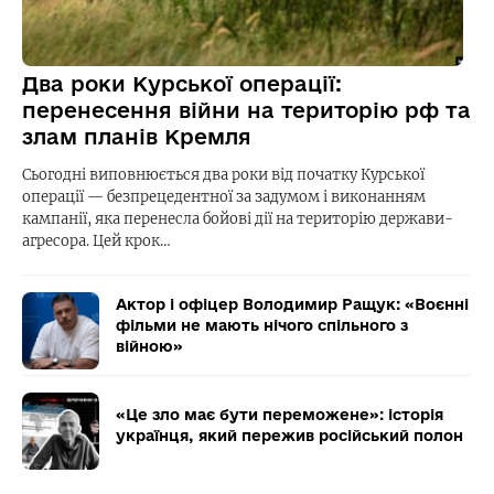
Два роки Курської операції:
перенесення війни на територію рф та
злам планів Кремля
Сьогодні виповнюється два роки від початку Курської
операції — безпрецедентної за задумом і виконанням
кампанії, яка перенесла бойові дії на територію держави-
агресора. Цей крок…
Актор і офіцер Володимир Ращук: «Воєнні
фільми не мають нічого спільного з
війною»
«Це зло має бути переможене»: історія
українця, який пережив російський полон