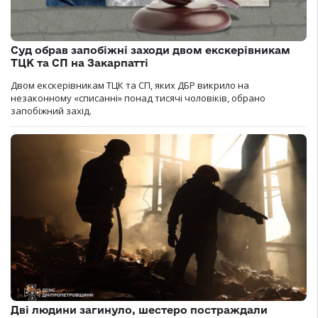
Суд обрав запобіжні заходи двом екскерівникам
ТЦК та СП на Закарпатті
Двом екскерівникам ТЦК та СП, яких ДБР викрило на
незаконному «списанні» понад тисячі чоловіків, обрано
запобіжний захід.
Дві людини загинуло, шестеро постраждали