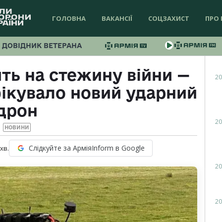
ГОЛОВНА
ВАКАНСІЇ
СОЦЗАХИСТ
ПРО 
ДОВІДНИК ВЕТЕРАНА
ть на стежину війни —
20
ікувало новий ударний
дрон
20
НОВИНИ
Слідкуйте за АрміяInform в Google
хв.
20
20