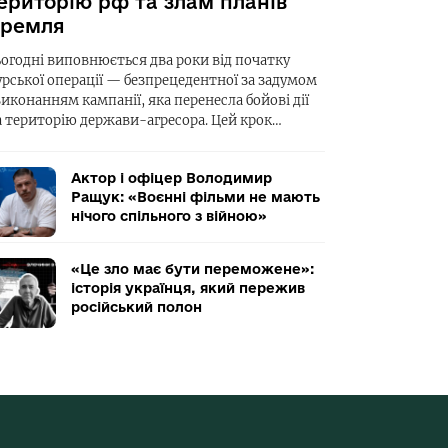
ериторію рф та злам планів
ремля
ьогодні виповнюється два роки від початку
урської операції — безпрецедентної за задумом
виконанням кампанії, яка перенесла бойові дії
а територію держави-агресора. Цей крок…
Актор і офіцер Володимир
Ращук: «Воєнні фільми не мають
нічого спільного з війною»
«Це зло має бути переможене»:
історія українця, який пережив
російський полон