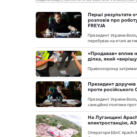
Перші результати о
розповів про робот
FREYJA
Президент України Воло
перебуває на етапі актив
«Продавав» вплив н
ділка, який «виріш
Правоохоронці затримал
Президент доручив 
проти російського
Президент України Воло
санкційної політики проти
На Луганщині Apach
електростанцію, АЗ
Оператори ББпС Apachi 8