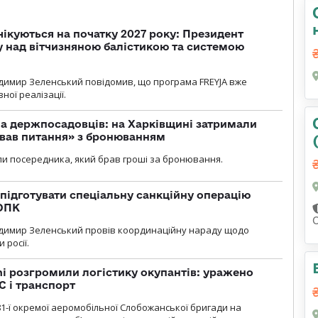
чікуються на початку 2027 року: Президент
у над вітчизняною балістикою та системою
димир Зеленський повідомив, що програма FREYJA вже
ної реалізації.
а держпосадовців: на Харківщині затримали
ував питання» з бронюванням
и посередника, який брав гроші за бронювання.
підготувати спеціальну санкційну операцію
 ОПК
димир Зеленський провів координаційну нараду щодо
 росії.
i розгромили логістику окупантів: уражено
С і транспорт
1-ї окремої аеромобільної Слобожанської бригади на