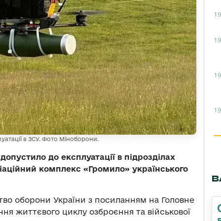
19
19
19
19
атації в ЗСУ. Фото Міноборони.
допустило до експлуатації в підрозділах
віаційний комплекс «Громило» українського
В
во оборони України з посиланням на Головне
ня життєвого циклу озброєння та військової