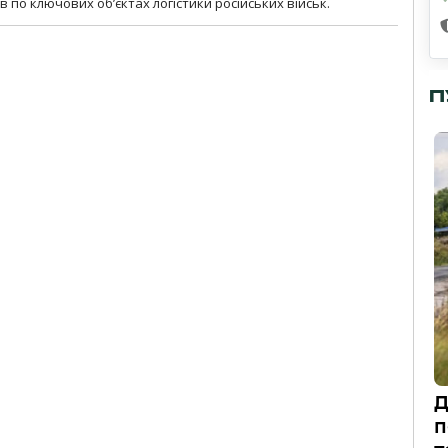
 по ключових об’єктах логістики російських військ.
П
Д
п