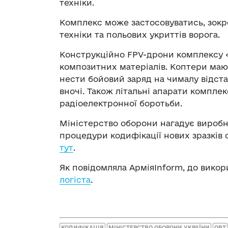
техніки.
Комплекс може застосовуватись, зокр
техніки та польових укриттів ворога.
Конструкційно FPV-дрони комплексу 
композитних матеріалів. Коптери мают
нести бойовий заряд на чималу відст
вночі. Також літальні апарати компле
радіоелектронної боротьби.
Міністерство оборони нагадує вироб
процедури кодифікації нових зразків 
тут
.
Як повідомляла АрміяInform, до вико
логіста
.
КОДИФІКАЦІЯ
МІНІСТЕРСТВО ОБОРОНИ УКРАЇНИ
ОВТ