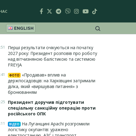
НАС
ENGLISH
:51
Перші результати очікуються на початку
2027 року: Президент розповів про роботу
над вітчизняною балістикою та системою
FREYJA
:41
«Продавав» вплив на
ФОТО
держпосадовців: на Харківщині затримали
ділка, який «вирішував питання» з
бронюванням
:25
Президент доручив підготувати
спеціальну санкційну операцію проти
російського ОПК
:11
На Луганщині Apachi розгромили
ВІДЕО
логістику окупантів: уражено
електростанцію, АЗС і транспорт