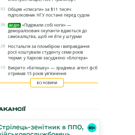
:53
Обіцяв «списати» за $11 тисяч:
підполковник НГУ постане перед судом
:36
«Підірвали собі ноги» —
АУДІО
деморалізовані окупанти вдаються до
самокаліцтва, щоб не йти у штурми
:28
Ностальгія за пломбіром і виправдання
росії коштували студенту семи років
тюрми: у Харкові засуджено «блогера»
:10
Викрито «батюшку» — зрадника: агент фсб
отримав 15 років ув’язнення
ВСІ НОВИНИ
АКАНСІЇ
Стрілець-зенітник в ППО,
військовослужбовець