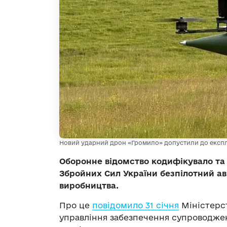
Новий ударний дрон «Громило» допустили до експлу
Оборонне відомство кодифікувало та 
Збройних Сил України безпілотний а
виробництва.
Про це
повідомило 31 січня
Міністерст
управління забезпечення супроводжен