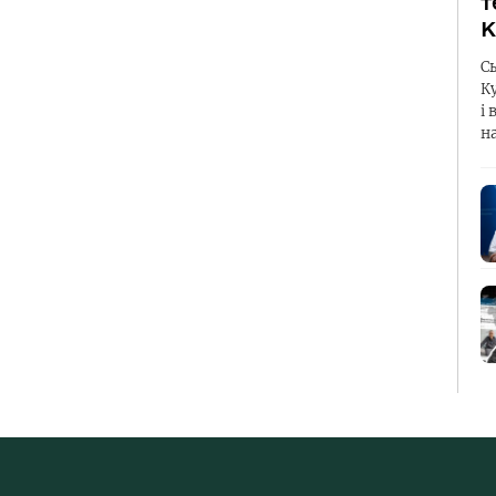
т
К
С
К
і 
н