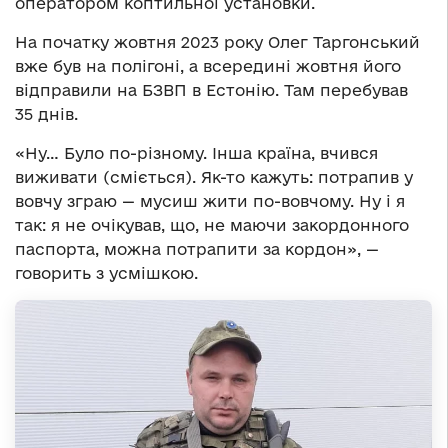
оператором коптильної установки.
На початку жовтня 2023 року Олег Таргонський
вже був на полігоні, а всередині жовтня його
відправили на БЗВП в Естонію. Там перебував
35 днів.
«Ну… Було по-різному. Інша країна, вчився
виживати (сміється). Як-то кажуть: потрапив у
вовчу зграю — мусиш жити по-вовчому. Ну і я
так: я не очікував, що, не маючи закордонного
паспорта, можна потрапити за кордон», —
говорить з усмішкою.