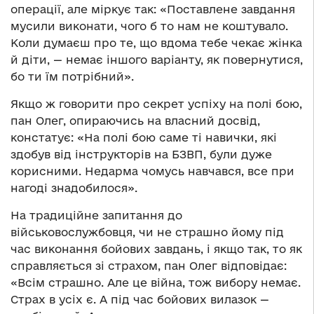
операції, але міркує так: «Поставлене завдання
мусили виконати, чого б то нам не коштувало.
Коли думаєш про те, що вдома тебе чекає жінка
й діти, — немає іншого варіанту, як повернутися,
бо ти їм потрібний».
Якщо ж говорити про секрет успіху на полі бою,
пан Олег, опираючись на власний досвід,
констатує: «На полі бою саме ті навички, які
здобув від інструкторів на БЗВП, були дуже
корисними. Недарма чомусь навчався, все при
нагоді знадобилося».
На традиційне запитання до
військовослужбовця, чи не страшно йому під
час виконання бойових завдань, і якщо так, то як
справляється зі страхом, пан Олег відповідає:
«Всім страшно. Але це війна, тож вибору немає.
Страх в усіх є. А під час бойових вилазок —