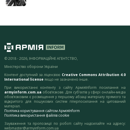
© 2018 - 2026, ІНФОРМАЦІЙНЕ АГЕНТСТВО,
Міністерство оборони України
Контент доступний за ліцензією
Creative Commons Attribution 4.0
International license
якщо не зазначено інше.
При використанні контенту з сайту АрміяInform посилання на
armyinform.com.ua
обов’язкове. Для суб’єктів у сфері онлайн-медіа
обов’язковим є розміщення у першому абзаці матеріалу прямого та
відкритого для пошукових систем гіперпосилання на цитований
матеріал.
Політика користування сайтом АрміяInform
Політика використання файлів cookie
Зауваження та пропозиції по роботі сайту надсилайте на адресу:
webmaster@armyinform.com.ua