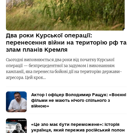
Два роки Курської операції:
перенесення війни на територію рф та
злам планів Кремля
Сьогодні виповнюється два роки від початку Курської
операції — безпрецедентної за задумом і виконанням
кампанії, яка перенесла бойові дії на територію держави-
агресора. Цей крок…
Актор і офіцер Володимир Ращук: «Воєнні
фільми не мають нічого спільного з
війною»
«Це зло має бути переможене»: історія
українця, який пережив російський полон