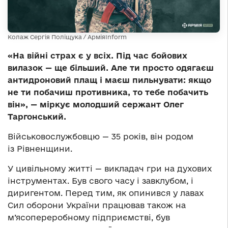
Колаж Сергія Поліщука / АрміяInform
«На війні страх є у всіх. Під час бойових
вилазок — ще більший. Але ти просто одягаєш
антидроновий плащ і маєш пильнувати: якщо
не ти побачиш противника, то тебе побачить
він», — міркує молодший сержант Олег
Таргонський.
Військовослужбовцю — 35 років, він родом
із Рівненщини.
У цивільному житті — викладач гри на духових
інструментах. Був свого часу і завклубом, і
диригентом. Перед тим, як опинився у лавах
Сил оборони України працював також на
м’ясопереробному підприємстві, був