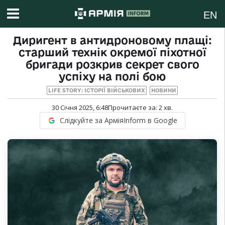
EN
Диригент в антидроновому плащі:
старший технік окремої піхотної
бригади розкрив секрет свого
успіху на полі бою
LIFE STORY: ІСТОРІЇ ВІЙСЬКОВИХ
НОВИНИ
30 Січня 2025, 6:48
Прочитаєте за:
2
хв.
Слідкуйте за АрміяInform в Google