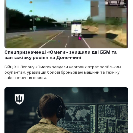
Спецпризначенці «Омеги» знищили дві ББМ та
вантажівку росіян на Донеччині
Бійці ХІІІ Легіону «Омеги» завдали чергових втрат російським
окупантам, уразивши бойові броньовані машини та техніку
забезпечення ворога.