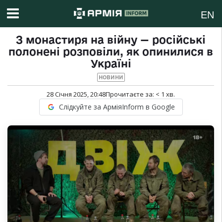
EN
З монастиря на війну — російські
полонені розповіли, як опинилися в
Україні
НОВИНИ
28 Січня 2025, 20:48
Прочитаєте за:
< 1
хв.
Слідкуйте за АрміяInform в Google