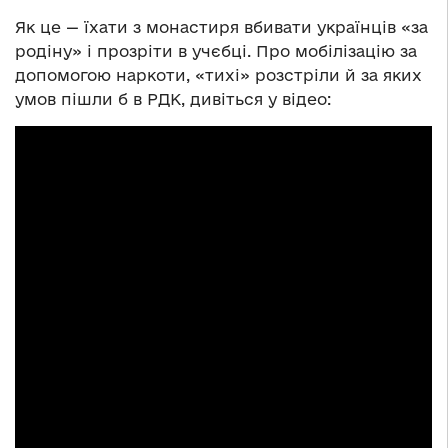
Як це — їхати з монастиря вбивати українців «за
родіну» і прозріти в учєбці. Про мобілізацію за
допомогою наркоти, «тихі» розстріли й за яких
умов пішли б в РДК, дивіться у відео: