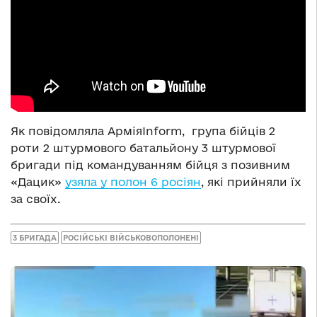
Як повідомляла АрміяInform, група бійців 2
роти 2 штурмового батальйону 3 штурмової
бригади під командуванням бійця з позивним
«Дацик»
узяла у полон 6 росіян
, які прийняли їх
за своїх.
3 БРИГАДА
РОСІЙСЬКІ ВІЙСЬКОВОПОЛОНЕНІ