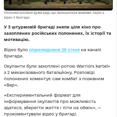
Полонені росіяни дуже раді, що залишилися живими. Скрін з
відео 3 бригади.
У 3 штурмовій бригаді зняли ціле кіно про
захоплених російських полонених, їх історії та
мотивацію.
Відео було
оприлюднене 28 січня
на каналі
бригади.
Окупанти були захоплені ротою Warriors kartel»
з 2 механізованого батальйону. Розповіді
полонених коментує сам комбат з позивним
«Вар».
«Експериментальний формат для
інформування окупантів про можливість
здатися, зберегти життя і піти на обмін», —
прокоментували відео у бригаді.