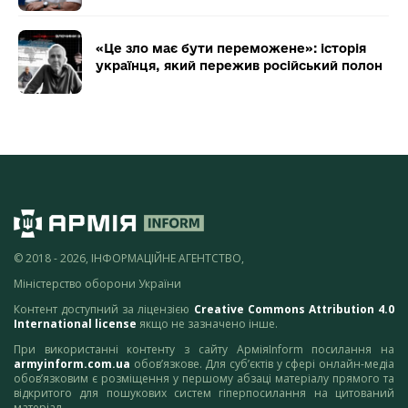
«Це зло має бути переможене»: історія
українця, який пережив російський полон
© 2018 - 2026, ІНФОРМАЦІЙНЕ АГЕНТСТВО,
Міністерство оборони України
Контент доступний за ліцензією
Creative Commons Attribution 4.0
International license
якщо не зазначено інше.
При використанні контенту з сайту АрміяInform посилання на
armyinform.com.ua
обов’язкове. Для суб’єктів у сфері онлайн-медіа
обов’язковим є розміщення у першому абзаці матеріалу прямого та
відкритого для пошукових систем гіперпосилання на цитований
матеріал.