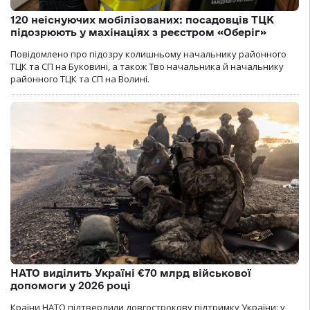
120 неіснуючих мобілізованих: посадовців ТЦК
підозрюють у махінаціях з реєстром «Оберіг»
Повідомлено про підозру колишньому начальнику районного
ТЦК та СП на Буковині, а також Тво начальника й начальнику
районного ТЦК та СП на Волині.
НАТО виділить Україні €70 млрд військової
допомоги у 2026 році
Країни НАТО підтвердили довгострокову підтримку України: у