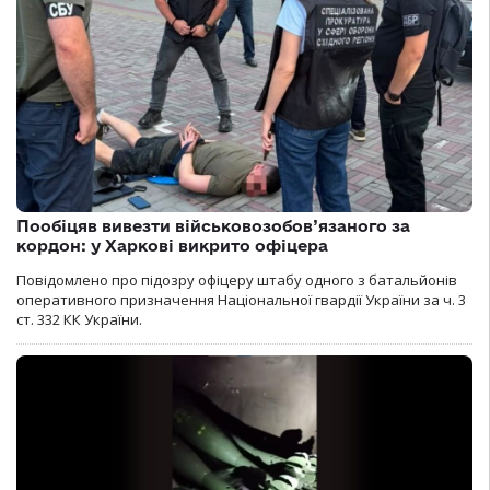
Пообіцяв вивезти військовозобов’язаного за
кордон: у Харкові викрито офіцера
Повідомлено про підозру офіцеру штабу одного з батальйонів
оперативного призначення Національної гвардії України за ч. 3
ст. 332 КК України.