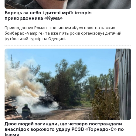
Борець за небо і дитячі мрії: історія
прикордонника «Кума»
Прикордонник Роман із позивним «Кум» воює на важких
бомберах «Vampire» та вже п’ять років організовує дитячий
футбольний турнір на Одещині.
Двоє людей загинули, ще четверо постраждали
внаслідок ворожого удару РСЗВ «Торнадо-С» по
Ізюму