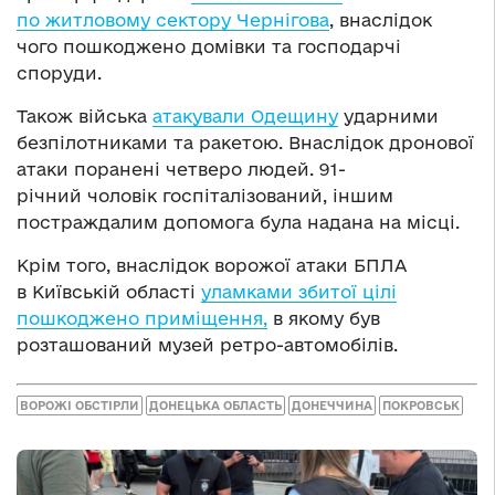
по житловому сектору Чернігова
, внаслідок
чого пошкоджено домівки та господарчі
споруди.
Також війська
атакували Одещину
ударними
безпілотниками та ракетою. Внаслідок дронової
атаки поранені четверо людей. 91-
річний чоловік госпіталізований, іншим
постраждалим допомога була надана на місці.
Крім того, внаслідок ворожої атаки БПЛА
в Київській області
уламками збитої цілі
пошкоджено приміщення,
в якому був
розташований музей ретро-автомобілів.
ВОРОЖІ ОБСТІРЛИ
ДОНЕЦЬКА ОБЛАСТЬ
ДОНЕЧЧИНА
ПОКРОВСЬК