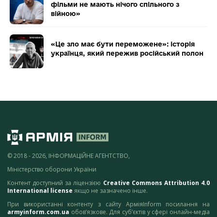
фільми не мають нічого спільного з
війною»
«Це зло має бути переможене»: історія
українця, який пережив російський полон
© 2018 - 2026, ІНФОРМАЦІЙНЕ АГЕНТСТВО,
Міністерство оборони України
Контент доступний за ліцензією
Creative Commons Attribution 4.0
International license
якщо не зазначено інше.
При використанні контенту з сайту АрміяInform посилання на
armyinform.com.ua
обов’язкове. Для суб’єктів у сфері онлайн-медіа