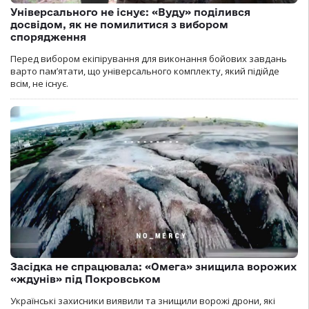
Універсального не існує: «Вуду» поділився
досвідом, як не помилитися з вибором
спорядження
Перед вибором екіпірування для виконання бойових завдань
варто пам’ятати, що універсального комплекту, який підійде
всім, не існує.
Засідка не спрацювала: «Омега» знищила ворожих
«ждунів» під Покровськом
Українські захисники виявили та знищили ворожі дрони, які