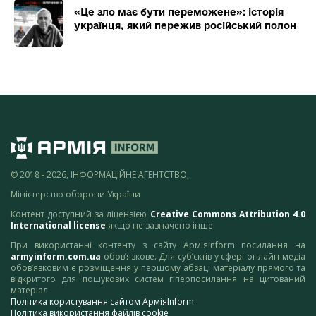
«Це зло має бути переможене»: історія
українця, який пережив російський полон
© 2018 - 2026, ІНФОРМАЦІЙНЕ АГЕНТСТВО,
Міністерство оборони України
Контент доступний за ліцензією
Creative Commons Attribution 4.0
International license
якщо не зазначено інше.
При використанні контенту з сайту АрміяInform посилання на
armyinform.com.ua
обов’язкове. Для суб’єктів у сфері онлайн-медіа
обов’язковим є розміщення у першому абзаці матеріалу прямого та
відкритого для пошукових систем гіперпосилання на цитований
матеріал.
Політика користування сайтом АрміяInform
Політика використання файлів cookie