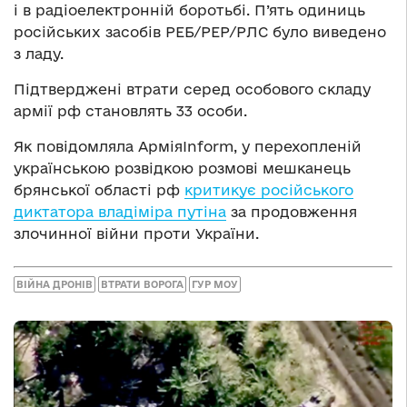
і в радіоелектронній боротьбі. П’ять одиниць
російських засобів РЕБ/РЕР/РЛС було виведено
з ладу.
Підтверджені втрати серед особового складу
армії рф становлять 33 особи.
Як повідомляла АрміяInform, у перехопленій
українською розвідкою розмові мешканець
брянської області рф
критикує російського
диктатора владіміра путіна
за продовження
злочинної війни проти України.
ВІЙНА ДРОНІВ
ВТРАТИ ВОРОГА
ГУР МОУ