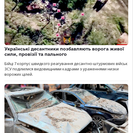
Українські десантники позбавляють ворога живої
сили, провізії та пального
Бійці 7 корпус швидкого реагування десантно-штурмових військ
ЗСУ поділилися видовищними кадрами з ураженнями низки
ворожих цілей.