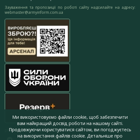
Зауваження та пропозиції по роботі сайту надсилайте на адресу:
webmaster@armyinform.com.ua
Ми використовуємо файли cookie, щоб забезпечити
вам найкращий досвід роботи на нашому сайті.
Продовжуючи користуватися сайтом, ви погоджуєтесь
press@armyinform.com.ua
на використання файлів cookie. Детальніше про