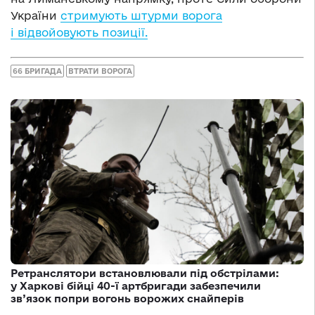
України
стримують штурми ворога
і відвойовують позиції.
66 БРИГАДА
ВТРАТИ ВОРОГА
Ретранслятори встановлювали під обстрілами:
у Харкові бійці 40-ї артбригади забезпечили
зв’язок попри вогонь ворожих снайперів