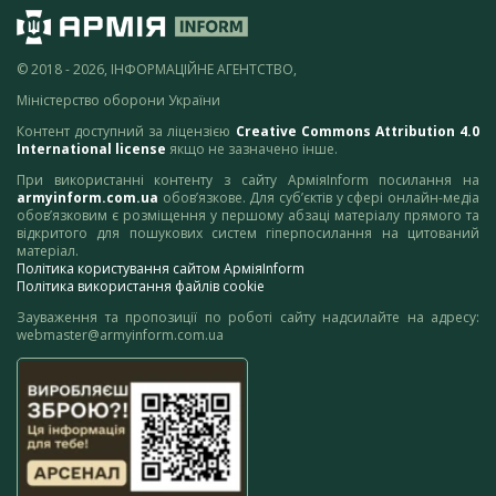
© 2018 - 2026, ІНФОРМАЦІЙНЕ АГЕНТСТВО,
Міністерство оборони України
Контент доступний за ліцензією
Creative Commons Attribution 4.0
International license
якщо не зазначено інше.
При використанні контенту з сайту АрміяInform посилання на
armyinform.com.ua
обов’язкове. Для суб’єктів у сфері онлайн-медіа
обов’язковим є розміщення у першому абзаці матеріалу прямого та
відкритого для пошукових систем гіперпосилання на цитований
матеріал.
Політика користування сайтом АрміяInform
Політика використання файлів cookie
Зауваження та пропозиції по роботі сайту надсилайте на адресу:
webmaster@armyinform.com.ua