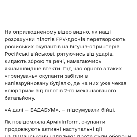
На оприлюдненому відео видно, як наші
розрахунки пілотів FPV-дронів перетворюють
російських окупантів на бігунів-спринтерів.
Російські військові, рятуючись від ударів,
кидають зброю та речі, намагаючись
якнайшвидше втекти. Під час одного з таких
«тренувань» окупанти забігли в
напівзруйновану будівлю, де на них уже чекав
«сюрприз» від пілотів 2-го механізованого
батальйону.
«А далі — БАДАБУМ», — підсумували бійці.
Як повідомляла АрміяInform, окупанти
продовжують активні наступальні дії
на Лиманському напрямку, проте Сили оборони