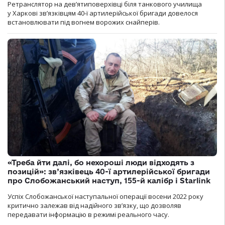
Ретранслятор на дев’ятиповерхівці біля танкового училища
у Харкові зв’язківцям 40-ї артилерійської бригади довелося
встановлювати під вогнем ворожих снайперів.
«Треба йти далі, бо нехороші люди відходять з
позицій»: зв’язківець 40-ї артилерійської бригади
про Слобожанський наступ, 155-й калібр і Starlink
Успіх Слобожанської наступальної операції восени 2022 року
критично залежав від надійного зв’язку, що дозволяв
передавати інформацію в режимі реального часу.