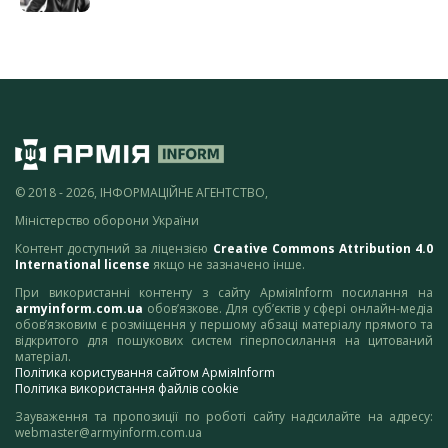
© 2018 - 2026, ІНФОРМАЦІЙНЕ АГЕНТСТВО,
Міністерство оборони України
Контент доступний за ліцензією
Creative Commons Attribution 4.0
International license
якщо не зазначено інше.
При використанні контенту з сайту АрміяInform посилання на
armyinform.com.ua
обов’язкове. Для суб’єктів у сфері онлайн-медіа
обов’язковим є розміщення у першому абзаці матеріалу прямого та
відкритого для пошукових систем гіперпосилання на цитований
матеріал.
Політика користування сайтом АрміяInform
Політика використання файлів cookie
Зауваження та пропозиції по роботі сайту надсилайте на адресу:
webmaster@armyinform.com.ua