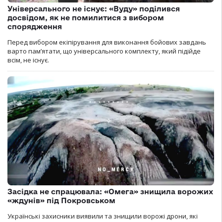
Універсального не існує: «Вуду» поділився
досвідом, як не помилитися з вибором
спорядження
Перед вибором екіпірування для виконання бойових завдань
варто пам’ятати, що універсального комплекту, який підійде
всім, не існує.
Засідка не спрацювала: «Омега» знищила ворожих
«ждунів» під Покровськом
Українські захисники виявили та знищили ворожі дрони, які