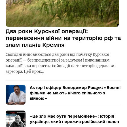
Два роки Курської операції:
перенесення війни на територію рф та
злам планів Кремля
Сьогодні виповнюється два роки від початку Курської
операції — безпрецедентної за задумом і виконанням
кампанії, яка перенесла бойові дії на територію держави-
агресора. Цей крок…
Актор і офіцер Володимир Ращук: «Воєнні
фільми не мають нічого спільного з
війною»
«Це зло має бути переможене»: історія
українця, який пережив російський полон