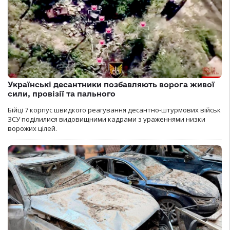
Українські десантники позбавляють ворога живої
сили, провізії та пального
Бійці 7 корпус швидкого реагування десантно-штурмових військ
ЗСУ поділилися видовищними кадрами з ураженнями низки
ворожих цілей.