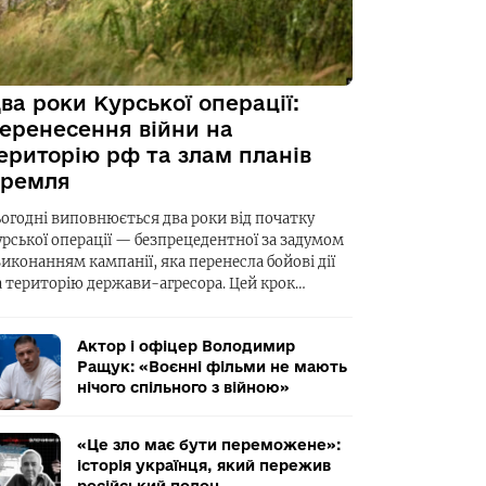
ва роки Курської операції:
еренесення війни на
ериторію рф та злам планів
ремля
ьогодні виповнюється два роки від початку
урської операції — безпрецедентної за задумом
виконанням кампанії, яка перенесла бойові дії
а територію держави-агресора. Цей крок…
Актор і офіцер Володимир
Ращук: «Воєнні фільми не мають
нічого спільного з війною»
«Це зло має бути переможене»:
історія українця, який пережив
російський полон