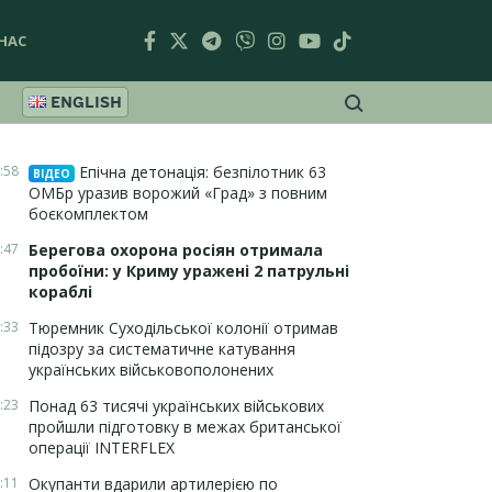
НАС
ENGLISH
:58
Епічна детонація: безпілотник 63
ВІДЕО
ОМБр уразив ворожий «Град» з повним
боєкомплектом
:47
Берегова охорона росіян отримала
пробоїни: у Криму уражені 2 патрульні
кораблі
:33
Тюремник Суходільської колонії отримав
підозру за систематичне катування
українських військовополонених
:23
Понад 63 тисячі українських військових
пройшли підготовку в межах британської
операції INTERFLEX
:11
Окупанти вдарили артилерією по