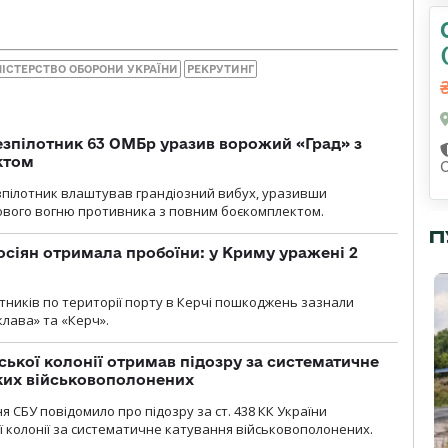
НІСТЕРСТВО ОБОРОНИ УКРАЇНИ
РЕКРУТИНГ
безпілотник 63 ОМБр уразив ворожий «Град» з
ктом
зпілотник влаштував грандіозний вибух, уразивши
ового вогню противника з повним боєкомплектом.
П
осіян отримала пробоїни: у Криму уражені 2
отників по території порту в Керчі пошкоджень зазнали
клава» та «Керч».
ької колонії отримав підозру за систематичне
ких військовополонених
я СБУ повідомило про підозру за ст. 438 КК України
 колонії за систематичне катування військовополонених.