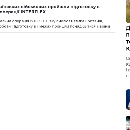
раїнських військових пройшли підготовку в
операції INTERFLEX
льна операція INTERFLEX, яку очолює Велика Британія,
боти. Підготовку в її межах пройшли понад 63 тисячі воїнів.
Д
п
т
К
С
К
і 
н