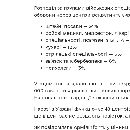
Розподіл за групами військових спеці
оборони через центри рекрутингу украї
штабні посади — 24%
бойові медики, медсестри, лікарі
спеціальності, пов’язані з БПЛА —
кухарі — 12%
стрілецькі спеціальності — 6%
зв’язок та кібербезпека — 6%
психологи — 3%
У відомстві нагадали, що центри рекр
000 вакансій у різних військових фор
Національній гвардії, Державній прик
Наразі в Україні функціонує 48 центрі
що в центрах не роздають повісток, а
Як повідомляла АрміяInform, у Вінниц