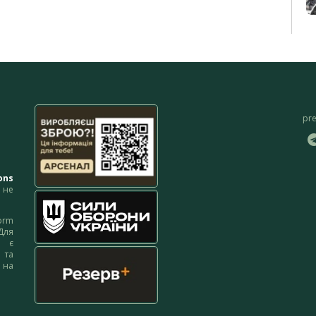
pr
ons
не
orm
Для
м є
 та
 на