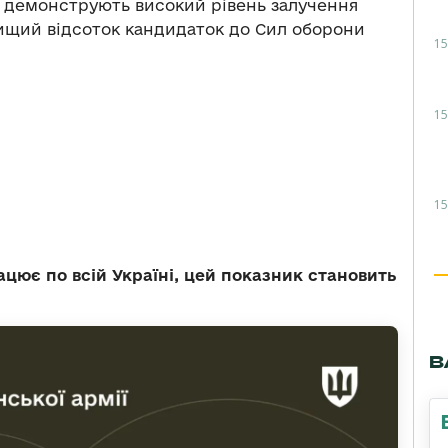
ї демонструють високий рівень залучення
вищий відсоток кандидаток до Сил оборони
15
15
15
ацює по всій Україні, цей показник становить
В