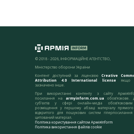
© 2018 - 2026, ІНФОРМАЦІЙНЕ АГЕНТСТВО,
Міністерство оборони України
Контент доступний за ліцензією
Creative Comm
Attribution 4.0 International license
якщо 
зазначено інше.
При використанні контенту з сайту АрміяInf
посилання на
armyinform.com.ua
обов’язкове. 
суб’єктів у сфері онлайн-медіа обов’язкови
розміщення у першому абзаці матеріалу прямого
відкритого для пошукових систем гіперпосилання
цитований матеріал.
Політика користування сайтом АрміяInform
Політика використання файлів cookie