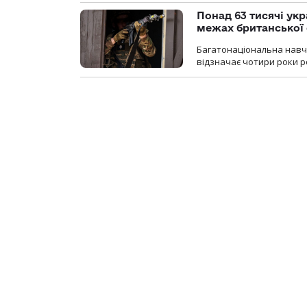
Понад 63 тисячі ук
межах британської 
Багатонаціональна навча
відзначає чотири роки ро