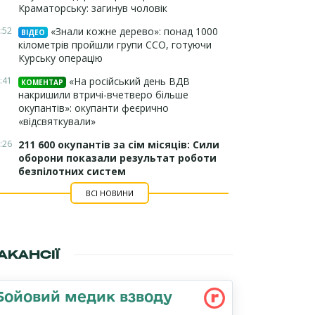
Краматорську: загинув чоловік
:52
«Знали кожне дерево»: понад 1000
ВІДЕО
кілометрів пройшли групи ССО, готуючи
Курську операцію
:41
«На російський день ВДВ
КОМЕНТАР
накришили втричі-вчетверо більше
окупантів»: окупанти феєрично
«відсвяткували»
:26
211 600 окупантів за сім місяців: Сили
оборони показали результат роботи
безпілотних систем
ВСІ НОВИНИ
АКАНСІЇ
Бойовий медик взводу