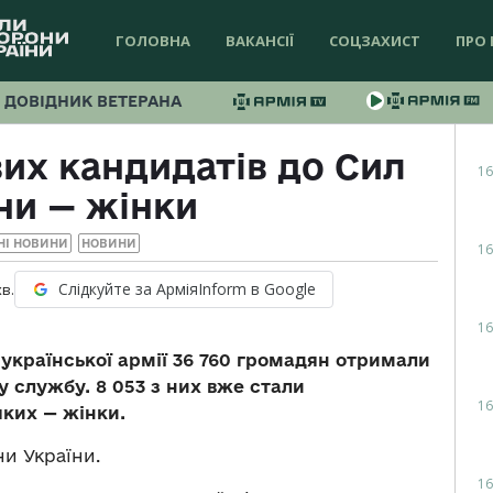
ГОЛОВНА
ВАКАНСІЇ
СОЦЗАХИСТ
ПРО 
ДОВІДНИК ВЕТЕРАНА
вих кандидатів до Сил
16
ни — жінки
НІ НОВИНИ
НОВИНИ
16
Слідкуйте за АрміяInform в Google
хв.
16
 української армії 36 760 громадян отримали
у службу. 8 053 з них вже стали
16
яких — жінки.
и України.
16