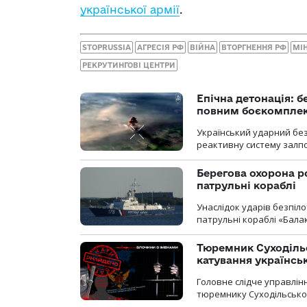
української армії
.
STOPRUSSIA
АГРЕСІЯ РФ
ВІЙНА
ВТОРГНЕННЯ РФ
МІ
РЕКРУТИНГОВІ ЦЕНТРИ
Епічна детонація: 
повним боєкомпле
Український ударний бе
реактивну систему залп
Берегова охорона р
патрульні кораблі
Унаслідок ударів безпіл
патрульні кораблі «Бала
Тюремник Суходільс
катування українсь
Головне слідче управлінн
тюремнику Суходільської