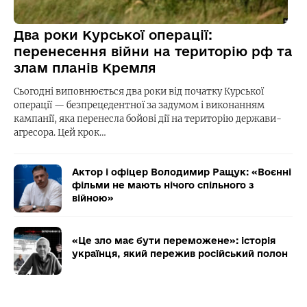
Два роки Курської операції:
перенесення війни на територію рф та
злам планів Кремля
Сьогодні виповнюється два роки від початку Курської
операції — безпрецедентної за задумом і виконанням
кампанії, яка перенесла бойові дії на територію держави-
агресора. Цей крок…
Актор і офіцер Володимир Ращук: «Воєнні
фільми не мають нічого спільного з
війною»
«Це зло має бути переможене»: історія
українця, який пережив російський полон