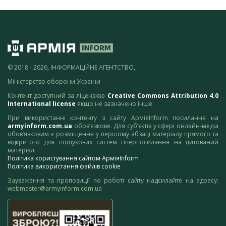
© 2018 - 2026, ІНФОРМАЦІЙНЕ АГЕНТСТВО,
Міністерство оборони України
Контент доступний за ліцензією
Creative Commons Attribution 4.0
International license
якщо не зазначено інше.
При використанні контенту з сайту АрміяInform посилання на
armyinform.com.ua
обов’язкове. Для суб’єктів у сфері онлайн-медіа
обов’язковим є розміщення у першому абзаці матеріалу прямого та
відкритого для пошукових систем гіперпосилання на цитований
матеріал.
Політика користування сайтом АрміяInform
Політика використання файлів cookie
Зауваження та пропозиції по роботі сайту надсилайте на адресу:
webmaster@armyinform.com.ua