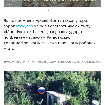
Наслідки російських обстрілів на Харківщині станом на 27 січня 2025
року
Як повідомляла АрміяInform, також учора
ворог
атакував
Харків безпілотниками типу
«Молнія» та «Шахед», завдавши ударів
по Шевченківському, Київському,
Холодногірському та Основʼянському районах
міста.
ВОРОЖІ ОБСТРІЛИ
КУП‘ЯНСЬК
ХАРКІВСЬКА ОБЛАСТЬ
ХАРКІВЩИНА