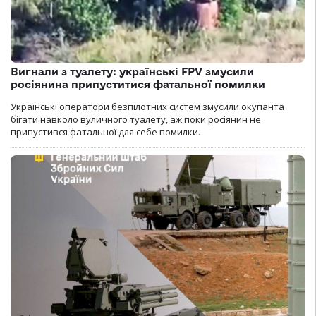
Вигнали з туалету: українські FPV змусили
росіянина припуститися фатальної помилки
Українські оператори безпілотних систем змусили окупанта
бігати навколо вуличного туалету, аж поки росіянин не
припустився фатальної для себе помилки.