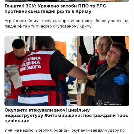
Генштаб ЗСУ: Уражено засоби ППО та РЛС
противника на півдні рф та в Криму
Українські війська атакували протиповітряну оборону росіян на
півдні рф та у тимчасово окупованому Криму.
Окупанти атакували вночі цивільну
інфраструктуру Житомирщини: постраждали троє
цивільних
У ніч на неділю, 9 серпня, російські окупанти завдали удару по