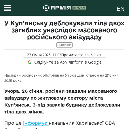
EN
У Куп’янську деблокували тіла двох
загиблих унаслідок масованого
російського авіаудару
НОВИНИ
27 Січня 2025, 11:03
Прочитаєте за:
< 1
хв.
Слідкуйте за АрміяInform в Google
Наслідки російських обстрілів на Харківщині станом на 27 січня
2025 року
Учора, 26 січня, росіяни завдали масованого
авіаудару по житловому сектору міста
Куп’янськ. З-під завалів будинку деблокували
тіла двох жінок.
Про це
інформує
начальник Харківської ОВА